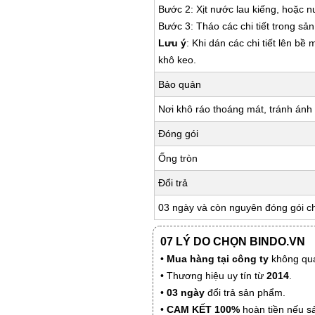
Bước 2: Xịt nước lau kiếng, hoặc 
Bước 3: Tháo các chi tiết trong s
Lưu ý
: Khi dán các chi tiết lên bề
khô keo.
Bảo quản
Nơi khô ráo thoáng mát, tránh ánh 
Đóng gói
Ống tròn
Đổi trả
03 ngày và còn nguyên đóng gói c
07 LÝ DO CHỌN BINDO.VN
•
Mua hàng tại công ty
không qua
• Thương hiệu uy tín từ
2014
.
•
03 ngày
đổi trả sản phẩm.
•
CAM KẾT 100%
hoàn tiền nếu s