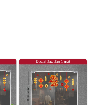
Decal đục dán 1 mặt