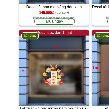
Decal tết hoa mai vàng dán kính
Decal tết
145,000₫
(BDA-6807)
100cm x 100cm (cao x ngang)
10
Mua ngay
Decal đục dán 1 mặt
Bán chạy
Bán chạ
Tết xuân - Chúc mừng năm mới tân sửu
Tết