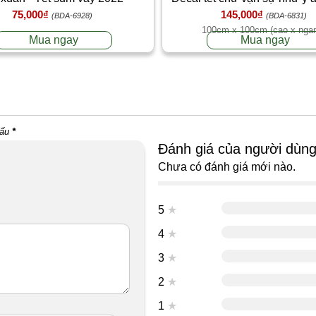
75,000₫
145,000₫
thịnh vượng
(BDA-6928)
(BDA-6831)
100cm x 100cm (cao x nga
Mua ngay
Mua ngay
dấu
*
Đánh giá của người dùn
Chưa có đánh giá mới nào.
5
★
4
★
3
★
2
★
1
★