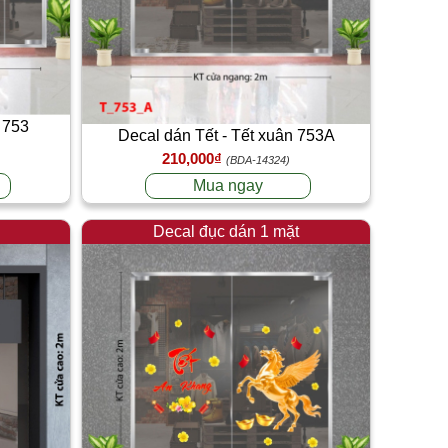
 753
Decal dán Tết - Tết xuân 753A
210,000₫
(BDA-14324)
Mua ngay
Decal đục dán 1 mặt