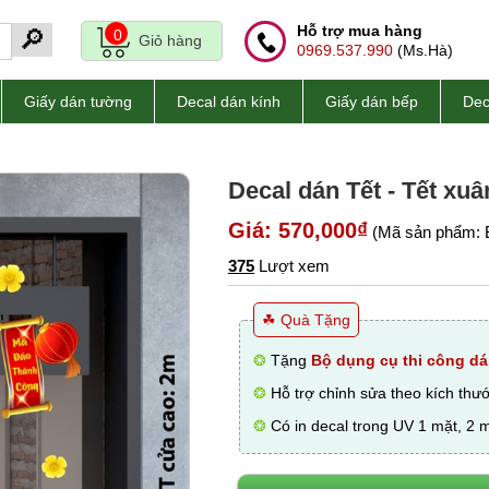
Hỗ trợ mua hàng
🔎
0
Giỏ hàng
0969.537.990
(Ms.Hà)
Giấy dán tường
Decal dán kính
Giấy dán bếp
Dec
Decal dán Tết - Tết xuâ
Giá: 570,000₫
(Mã sản phẩm: 
375
Lượt xem
☘ Quà Tặng
❂
Tặng
Bộ dụng cụ thi công dá
❂
Hỗ trợ chỉnh sửa theo kích thư
❂
Có in decal trong UV 1 mặt, 2 m