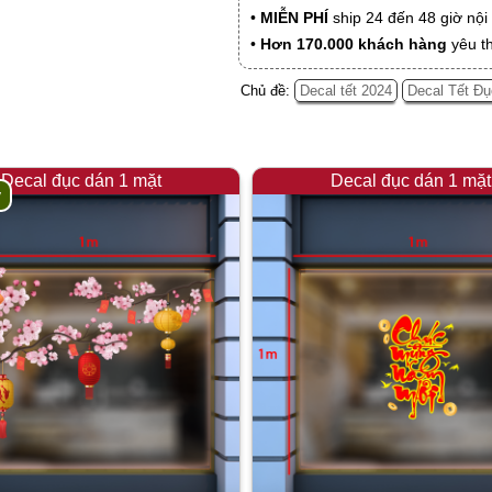
•
MIỄN PHÍ
ship 24 đến 48 giờ nộ
•
Hơn 170.000 khách hàng
yêu t
Chủ đề:
Decal tết 2024
Decal Tết Đụ
Decal đục dán 1 mặt
Decal đục dán 1 mặt
y