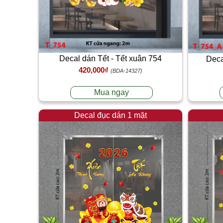
Decal dán Tết - Tết xuân 754
Deca
420,000₫
(BDA-14327)
Mua ngay
Decal đục dán 1 mặt