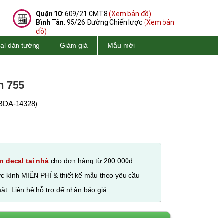
Quận 10
: 609/21 CMT8
(Xem bản đồ)
Bình Tân
: 95/26 Đường Chiến lược
(Xem bản
đồ)
al dán tường
Giảm giá
Mẫu mới
n 755
BDA-14328)
n decal tại nhà
cho đơn hàng từ 200.000đ.
ớc kính MIỄN PHÍ & thiết kế mẫu theo yêu cầu
ặt. Liên hệ hỗ trợ để nhận báo giá.