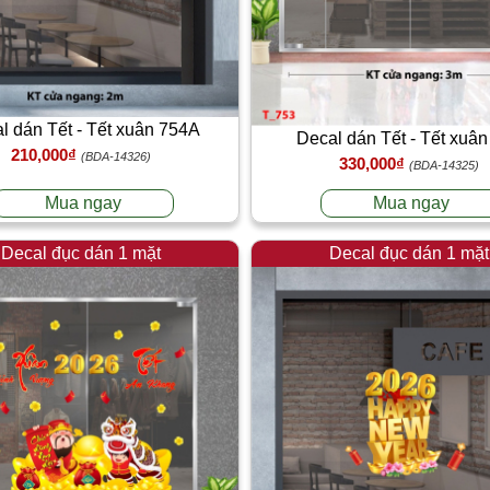
l dán Tết - Tết xuân 754A
Decal dán Tết - Tết xuân
210,000₫
(BDA-14326)
330,000₫
(BDA-14325)
Mua ngay
Mua ngay
Decal đục dán 1 mặt
Decal đục dán 1 mặt