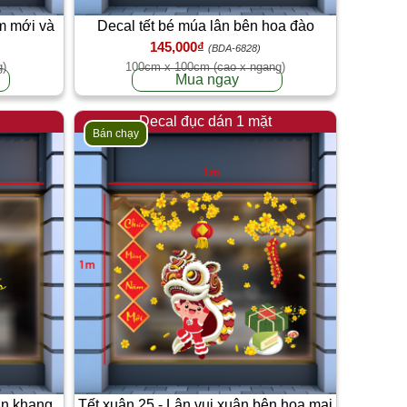
m mới và
Decal tết bé múa lân bên hoa đào
145,000₫
(BDA-6828)
g)
100cm x 100cm (cao x ngang)
Mua ngay
Decal đục dán 1 mặt
Bán chạy
an khang
Tết xuân 25 - Lân vui xuân bên hoa mai