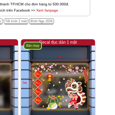
i thành TP.HCM cho đơn hàng từ 500.000đ.
hích trên Facebook >>
Xem fanpage
c
Tết kính 2 mét
Bính Ngọ 2026
Decal đục dán 1 mặt
Bán chạy