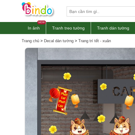
NEW
In ảnh
Tranh treo tường
Tranh dán tường
Trang chủ
>
Decal dán tường
>
Trang trí tết - xuân