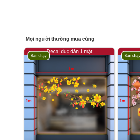
Mọi người thường mua cùng
Decal đục dán 1 mặt
Bán chạy
Bán chạ