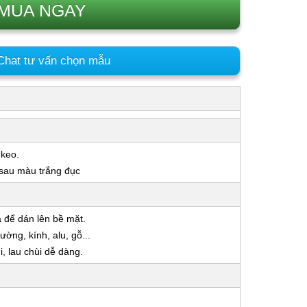
MUA NGAY
hat tư vấn chọn mẫu
 keo.
 sau màu trắng đục
a để dán lên bề mặt.
ờng, kính, alu, gỗ...
 lau chùi dễ dàng.