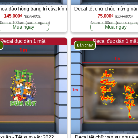
 hoa đào hồng trang trí cửa kính
Decal tết chữ chúc mừng nă
145,000₫
75,000₫
chim én vàng
(BDA-6832)
(BDA-6835)
0cm x 100cm (cao x ngang)
45cm x 60cm (cao x ngan
Mua ngay
Mua ngay
Decal đục dán 1 mặt
Decal đục dán 1 mặt
y
Bán chạy
 xuân - Tết sum vầy 2022
Decal tết chữ vạn sự như ý 