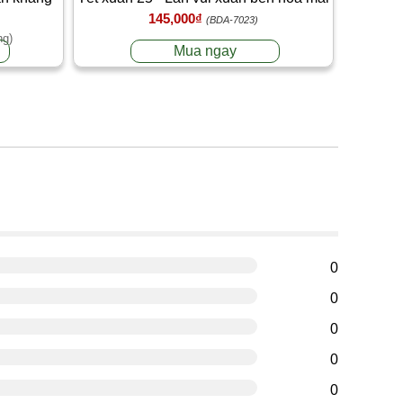
145,000₫
(BDA-7023)
ng)
Mua ngay
g
0
0
0
0
0