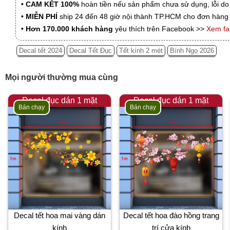
•
CAM KẾT 100%
hoàn tiền nếu sản phẩm chưa sử dụng, lỗi do
•
MIỄN PHÍ
ship 24 đến 48 giờ nội thành TP.HCM cho đơn hàng 
•
Hơn 170.000 khách hàng
yêu thích trên Facebook >>
Xem f
Decal tết 2024
Decal Tết Đục
Tết kính 2 mét
Bính Ngọ 2026
Mọi người thường mua cùng
Decal đục dán 1 mặt
Decal đục dán 1 mặt
Bán chạy
Bán chạy
Decal tết hoa mai vàng dán
Decal tết hoa đào hồng trang
kính
trí cửa kính