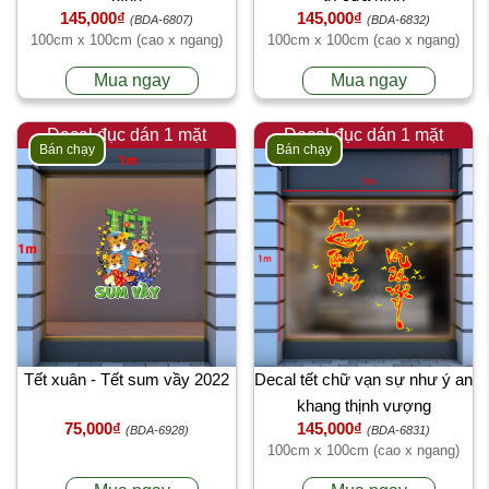
145,000₫
145,000₫
(BDA-6807)
(BDA-6832)
100cm x 100cm (cao x ngang)
100cm x 100cm (cao x ngang)
Mua ngay
Mua ngay
Decal đục dán 1 mặt
Decal đục dán 1 mặt
Bán chạy
Bán chạy
Tết xuân - Tết sum vầy 2022
Decal tết chữ vạn sự như ý an
khang thịnh vượng
75,000₫
145,000₫
(BDA-6928)
(BDA-6831)
100cm x 100cm (cao x ngang)