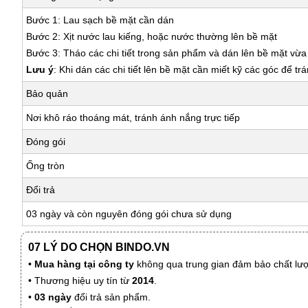
Bước 1: Lau sạch bề mặt cần dán
Bước 2: Xịt nước lau kiếng, hoặc nước thường lên bề mặt
Bước 3: Tháo các chi tiết trong sản phẩm và dán lên bề mặt vừ
Lưu ý
: Khi dán các chi tiết lên bề mặt cần miết kỹ các góc để tr
Bảo quản
Nơi khô ráo thoáng mát, tránh ánh nắng trực tiếp
Đóng gói
Ống tròn
Đổi trả
03 ngày và còn nguyên đóng gói chưa sử dụng
07 LÝ DO CHỌN BINDO.VN
•
Mua hàng tại công ty
không qua trung gian đảm bảo chất lượn
• Thương hiệu uy tín từ
2014
.
•
03 ngày
đổi trả sản phẩm.