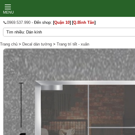
MENU
📞0969.537.990
- Đến shop:
[
Quận 10
]
[
Q.Bình Tân
]
Trang chủ
>
Decal dán tường
>
Trang trí tết - xuân