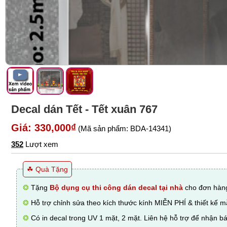
Decal dán Tết - Tết xuân 767
Giá: 330,000₫
(Mã sản phẩm: BDA-14341)
352
Lượt xem
☘ Quà Tặng
❂
Tặng
Bộ dụng cụ thi công dán decal tại nhà
cho đơn hàng
❂
Hỗ trợ chỉnh sửa theo kích thước kính MIỄN PHÍ & thiết kế 
❂
Có in decal trong UV 1 mặt, 2 mặt. Liên hệ hỗ trợ để nhận bá