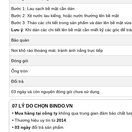
Bước 1: Lau sạch bề mặt cần dán
Bước 2: Xịt nước lau kiếng, hoặc nước thường lên bề mặt
Bước 3: Tháo các chi tiết trong sản phẩm và dán lên bề mặt vừ
Lưu ý
: Khi dán các chi tiết lên bề mặt cần miết kỹ các góc để tr
Bảo quản
Nơi khô ráo thoáng mát, tránh ánh nắng trực tiếp
Đóng gói
Ống tròn
Đổi trả
03 ngày và còn nguyên đóng gói chưa sử dụng
07 LÝ DO CHỌN BINDO.VN
•
Mua hàng tại công ty
không qua trung gian đảm bảo chất lượn
• Thương hiệu uy tín từ
2014
.
•
03 ngày
đổi trả sản phẩm.