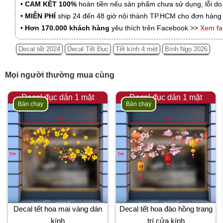
•
CAM KẾT 100%
hoàn tiền nếu sản phẩm chưa sử dụng, lỗi do
•
MIỄN PHÍ
ship 24 đến 48 giờ nội thành TP.HCM cho đơn hàng 
•
Hơn 170.000 khách hàng
yêu thích trên Facebook >>
Xem f
Decal tết 2024
Decal Tết Đục
Tết kính 4 mét
Bính Ngọ 2026
Mọi người thường mua cùng
Decal đục dán 1 mặt
Decal đục dán 1 mặt
Bán chạy
Bán chạy
Decal tết hoa mai vàng dán
Decal tết hoa đào hồng trang
kính
trí cửa kính