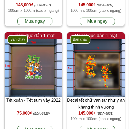
145,000₫
145,000₫
(BDA-6807)
(BDA-6832)
100cm x 100cm (cao x ngang)
100cm x 100cm (cao x ngang)
Mua ngay
Mua ngay
Decal đục dán 1 mặt
Decal đục dán 1 mặt
Bán chạy
Bán chạy
Tết xuân - Tết sum vầy 2022
Decal tết chữ vạn sự như ý an
khang thịnh vượng
75,000₫
145,000₫
(BDA-6928)
(BDA-6831)
100cm x 100cm (cao x ngang)