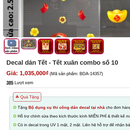
Decal dán Tết - Tết xuân combo số 10
Giá: 1,035,000₫
(Mã sản phẩm: BDA-14357)
385
Lượt xem
☘ Quà Tặng
❂
Tặng
Bộ dụng cụ thi công dán decal tại nhà
cho đơn hàng
❂
Hỗ trợ chỉnh sửa theo kích thước kính MIỄN PHÍ & thiết kế 
❂
Có in decal trong UV 1 mặt, 2 mặt. Liên hệ hỗ trợ để nhận bá