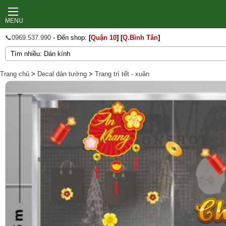
MENU
📞0969.537.990
- Đến shop:
[
Quận 10
]
[
Q.Bình Tân
]
Trang chủ
>
Decal dán tường
>
Trang trí tết - xuân