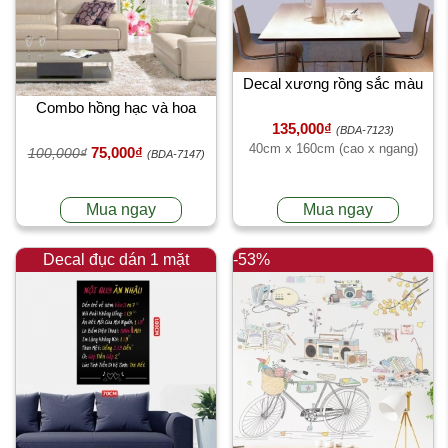
Decal xương rồng sắc màu
Combo hồng hạc và hoa
135,000₫
(BDA-7123)
40cm x 160cm (cao x ngang)
75,000₫
100,000₫
(BDA-7147)
Mua ngay
Mua ngay
Decal đục dán 1 mặt
-53%