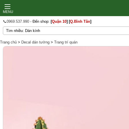
MENU
📞0969.537.990
- Đến shop:
[
Quận 10
]
[
Q.Bình Tân
]
Trang chủ
>
Decal dán tường
>
Trang trí quán