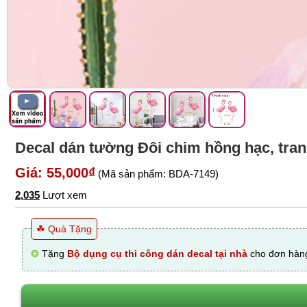
Decal dán tường Đôi chim hồng hạc, trang 
Giá: 55,000₫
(Mã sản phẩm: BDA-7149)
2,035
Lượt xem
☘ Quà Tặng
❂
Tặng
Bộ dụng cụ thi công dán decal tại nhà
cho đơn hàng