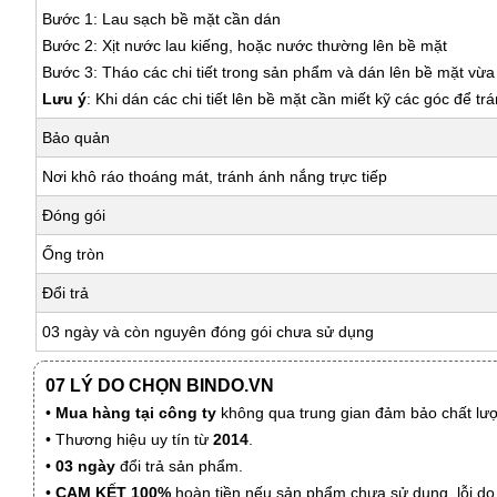
Bước 1: Lau sạch bề mặt cần dán
Bước 2: Xịt nước lau kiếng, hoặc nước thường lên bề mặt
Bước 3: Tháo các chi tiết trong sản phẩm và dán lên bề mặt vừ
Lưu ý
: Khi dán các chi tiết lên bề mặt cần miết kỹ các góc để tr
Bảo quản
Nơi khô ráo thoáng mát, tránh ánh nắng trực tiếp
Đóng gói
Ống tròn
Đổi trả
03 ngày và còn nguyên đóng gói chưa sử dụng
07 LÝ DO CHỌN BINDO.VN
•
Mua hàng tại công ty
không qua trung gian đảm bảo chất lượn
• Thương hiệu uy tín từ
2014
.
•
03 ngày
đổi trả sản phẩm.
•
CAM KẾT 100%
hoàn tiền nếu sản phẩm chưa sử dụng, lỗi do