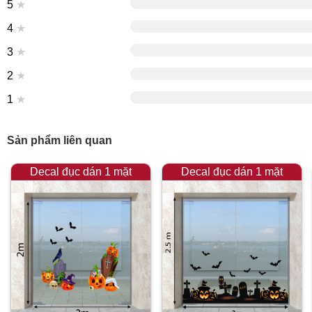
5
★
4
★
3
★
2
★
1
★
Sản phẩm liên quan
Decal đục dán 1 mặt
Decal đục dán 1 mặt