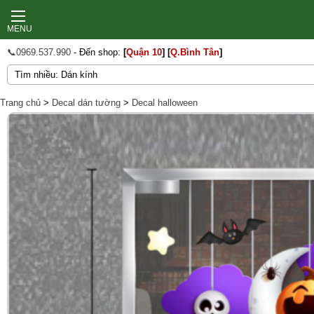
MENU
📞0969.537.990
- Đến shop:
[
Quận 10
]
[
Q.Bình Tân
]
Trang chủ
>
Decal dán tường
>
Decal halloween