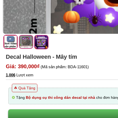
Decal Halloween - Mây tím
Giá: 390,000₫
(Mã sản phẩm: BDA-11601)
1,006
Lượt xem
☘ Quà Tặng
❂
Tặng
Bộ dụng cụ thi công dán decal tại nhà
cho đơn hàng