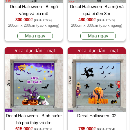
Decal Halloween - Bí ngô
Decal Halloween -Bia mộ và
vàng và bia mộ
quả bí đen 3m
300,000₫
480,000₫
(BDA-11600)
(BDA-11599)
200cm x 200cm (cao x ngang)
200cm x 300cm (cao x ngang)
Mua ngay
Mua ngay
Decal đục dán 1 mặt
Decal đục dán 1 mặt
Decal Halloween - Bình nước
Decal Halloween- 02
bà phù thủy và dơi
615,000₫
785,000₫
(BDA-11603)
(BDA-11604)