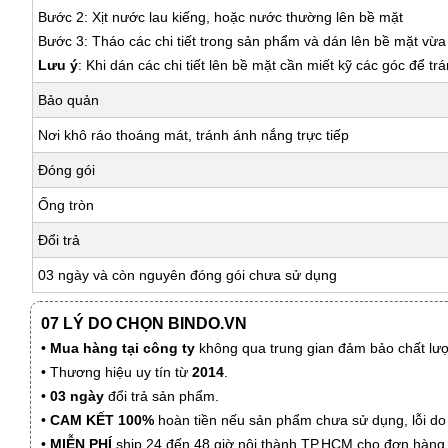
Bước 2: Xịt nước lau kiếng, hoặc nước thường lên bề mặt
Bước 3: Tháo các chi tiết trong sản phẩm và dán lên bề mặt vừ
Lưu ý
: Khi dán các chi tiết lên bề mặt cần miết kỹ các góc để tr
Bảo quản
Nơi khô ráo thoáng mát, tránh ánh nắng trực tiếp
Đóng gói
Ống tròn
Đổi trả
03 ngày và còn nguyên đóng gói chưa sử dụng
07 LÝ DO CHỌN BINDO.VN
•
Mua hàng tại công ty
không qua trung gian đảm bảo chất lượn
• Thương hiệu uy tín từ
2014
.
•
03 ngày
đổi trả sản phẩm.
•
CAM KẾT 100%
hoàn tiền nếu sản phẩm chưa sử dụng, lỗi do
•
MIỄN PHÍ
ship 24 đến 48 giờ nội thành TP.HCM cho đơn hàng 