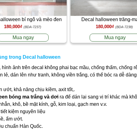
halloween bí ngô và mèo đen
Decal halloween trăng-m
180,000₫
180,000₫
(BDA-7237)
(BDA-7238)
Mua ngay
Mua ngay
ùng trong Decal halloween
 hình ảnh trên decal không phai bạc mầu, chống thấm, chống r
ần lẻ, dán lên như tranh, không viền trắng, có thể bóc ra dễ dà
ớt, khả năng chịu kiềm, axit tốt,.
een bóng ma trắng và dơi
ra để dán lại sang vị trí khác mà k
nhẵn, khô, bề mặt kính, gỗ, kim loại, gạch men v.v.
tiết kiệm nguyên liệu
ề, ẩm ướt.
iêu chuẩn Hàn Quốc.