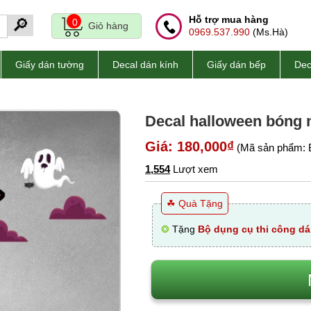
Hỗ trợ mua hàng
🔎
0
Giỏ hàng
0969.537.990
(Ms.Hà)
Giấy dán tường
Decal dán kính
Giấy dán bếp
Dec
Decal halloween bóng 
Giá: 180,000₫
(Mã sản phẩm: 
1,554
Lượt xem
☘ Quà Tặng
❂
Tặng
Bộ dụng cụ thi công dá