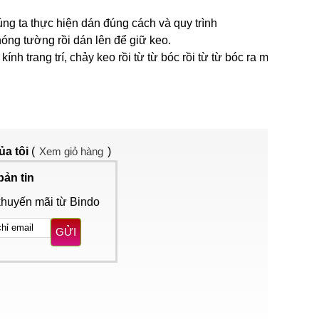
g ta thực hiện dán đúng cách và quy trình
óng tường rồi dán lên để giữ keo.
 trang trí, chảy keo rồi từ từ bóc rồi từ từ bóc ra một
ủa tôi
(
Xem giỏ hàng
)
bản tin
khuyến mãi từ Bindo
GỬI