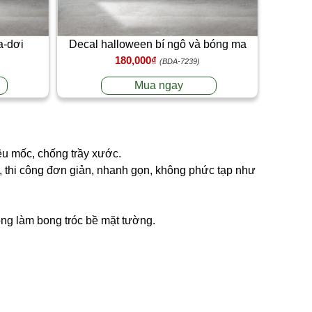
a-dơi
Decal halloween bí ngô và bóng ma
180,000₫
trắng
(BDA-7239)
Mua ngay
êu mốc, chống trầy xước.
ng, thi công đơn giản, nhanh gọn, không phức tạp như
hông làm bong tróc bề mặt tường.