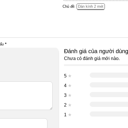
Chủ đề:
Dán kính 2 mét
dấu
*
Đánh giá của người dùn
Chưa có đánh giá mới nào.
5
★
4
★
3
★
2
★
1
★