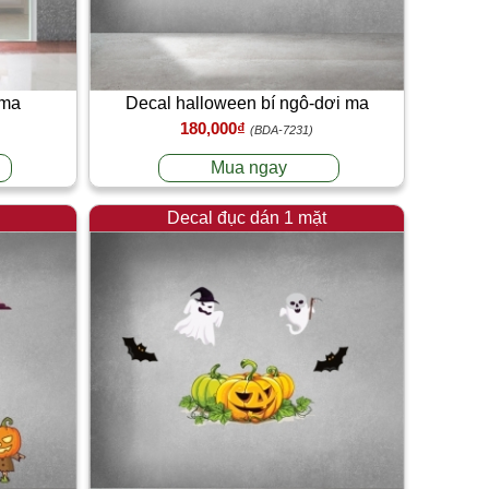
 ma
Decal halloween bí ngô-dơi ma
180,000₫
(BDA-7231)
Mua ngay
Decal đục dán 1 mặt