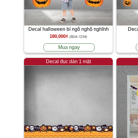
Decal halloween bí ngô nghộ nghĩnh
Deca
180,000₫
(BDA-7234)
Mua ngay
Decal đục dán 1 mặt