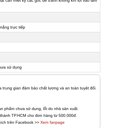
 mặt cần miết kỹ các góc để tránh không khí lọt vào làm
nắng trực tiếp
hưa sử dụng
 trung gian đảm bảo chất lượng và an toàn tuyệt đối.
ản phẩm chưa sử dụng, lỗi do nhà sản xuất.
i thành TP.HCM cho đơn hàng từ 500.000đ.
hích trên Facebook >>
Xem fanpage