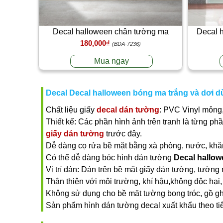
Decal halloween chân tường ma
Decal 
180,000₫
(BDA-7236)
Mua ngay
Decal Decal halloween bóng ma trắng và dơi d
Chất liệu giấy
decal dán tường
: PVC Vinyl mỏng,
Thiết kế: Các phần hình ảnh trên tranh là từng ph
giấy dán tường
trước đây.
Dễ dàng cọ rửa bề mặt bằng xà phòng, nước, khăn ư
Có thể dễ dàng bóc hình dán tường
Decal hallow
Vị trí dán: Dán trên bề mặt giấy dán tường, tường 
Thân thiện với môi trường, khí hậu,không độc hại, 
Không sử dụng cho bề măt tường bong tróc, gồ gh
Sản phẩm hình dán tường decal xuất khẩu theo t