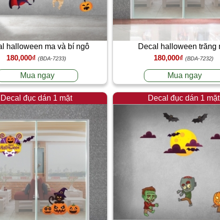
l halloween ma và bí ngô
Decal halloween trăng
180,000₫
180,000₫
(BDA-7233)
(BDA-7232)
Mua ngay
Mua ngay
Decal đục dán 1 mặt
Decal đục dán 1 mặt