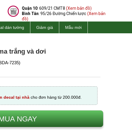
Quận 10
: 609/21 CMT8
(Xem bản đồ)
Bình Tân
: 95/26 Đường Chiến lược
(Xem bản
đồ)
al dán tường
Giảm giá
Mẫu mới
ma trắng và dơi
BDA-7235)
n decal tại nhà
cho đơn hàng từ 200.000đ.
MUA NGAY