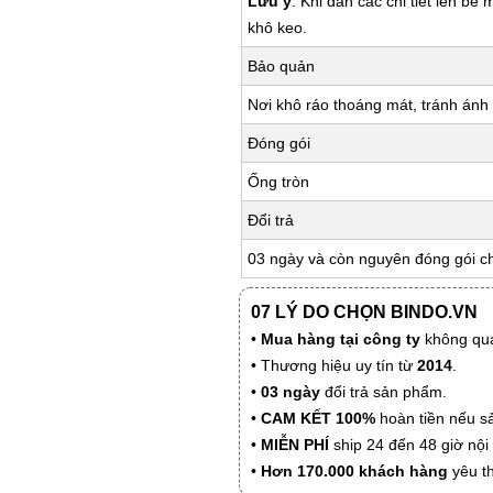
Lưu ý
: Khi dán các chi tiết lên bề
khô keo.
Bảo quản
Nơi khô ráo thoáng mát, tránh ánh 
Đóng gói
Ống tròn
Đổi trả
03 ngày và còn nguyên đóng gói c
07 LÝ DO CHỌN BINDO.VN
•
Mua hàng tại công ty
không qua
• Thương hiệu uy tín từ
2014
.
•
03 ngày
đổi trả sản phẩm.
•
CAM KẾT 100%
hoàn tiền nếu s
•
MIỄN PHÍ
ship 24 đến 48 giờ nộ
•
Hơn 170.000 khách hàng
yêu t