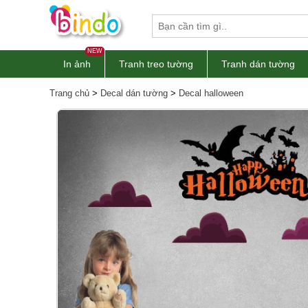
NEW
In ảnh
Tranh treo tường
Tranh dán tường
Trang chủ
>
Decal dán tường
>
Decal halloween