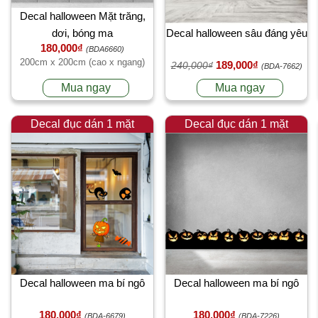
Decal halloween Mặt trăng,
dơi, bóng ma
Decal halloween sâu đáng yêu
180,000₫
(BDA6660)
200cm x 200cm (cao x ngang)
189,000₫
240,000₫
(BDA-7662)
Mua ngay
Mua ngay
Decal đục dán 1 mặt
Decal đục dán 1 mặt
Decal halloween ma bí ngô
Decal halloween ma bí ngô
180,000₫
180,000₫
(BDA-6679)
(BDA-7226)