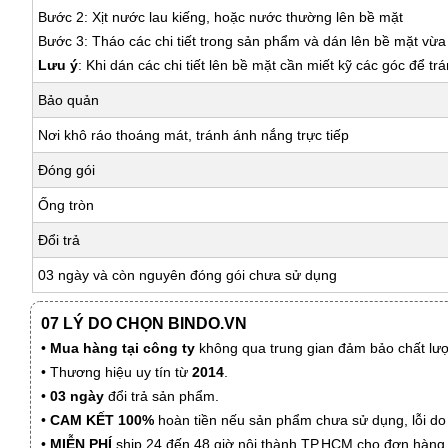
Bước 2: Xịt nước lau kiếng, hoặc nước thường lên bề mặt
Bước 3: Tháo các chi tiết trong sản phẩm và dán lên bề mặt vừ
Lưu ý
: Khi dán các chi tiết lên bề mặt cần miết kỹ các góc để tr
Bảo quản
Nơi khô ráo thoáng mát, tránh ánh nắng trực tiếp
Đóng gói
Ống tròn
Đổi trả
03 ngày và còn nguyên đóng gói chưa sử dụng
07 LÝ DO CHỌN BINDO.VN
•
Mua hàng tại công ty
không qua trung gian đảm bảo chất lượn
• Thương hiệu uy tín từ
2014
.
•
03 ngày
đổi trả sản phẩm.
•
CAM KẾT 100%
hoàn tiền nếu sản phẩm chưa sử dụng, lỗi do
•
MIỄN PHÍ
ship 24 đến 48 giờ nội thành TP.HCM cho đơn hàng 