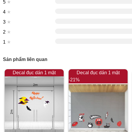
5
★
4
★
3
★
2
★
1
★
Sản phẩm liên quan
Decal đục dán 1 mặt
Decal đục dán 1 mặt
-21%