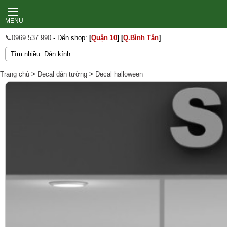
MENU
📞0969.537.990
- Đến shop:
[
Quận 10
]
[
Q.Bình Tân
]
Trang chủ
>
Decal dán tường
>
Decal halloween