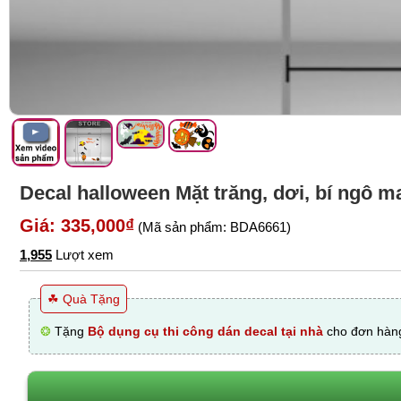
Decal halloween Mặt trăng, dơi, bí ngô m
Giá: 335,000₫
(Mã sản phẩm: BDA6661)
1,955
Lượt xem
☘ Quà Tặng
❂
Tặng
Bộ dụng cụ thi công dán decal tại nhà
cho đơn hàng