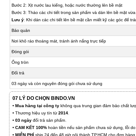
Bước 2: Xịt nước lau kiếng, hoặc nước thường lên bề mặt
Bước 3: Tháo các chi tiết trong sản phẩm và dán lên bề mặt vừ
Lưu ý
: Khi dán các chi tiết lên bề mặt cần miết kỹ các góc để tr
Bảo quản
Nơi khô ráo thoáng mát, tránh ánh nắng trực tiếp
Đóng gói
Ống tròn
Đổi trả
03 ngày và còn nguyên đóng gói chưa sử dụng
07 LÝ DO CHỌN BINDO.VN
•
Mua hàng tại công ty
không qua trung gian đảm bảo chất lượn
• Thương hiệu uy tín từ
2014
.
•
03 ngày
đổi trả sản phẩm.
•
CAM KẾT 100%
hoàn tiền nếu sản phẩm chưa sử dụng, lỗi do
•
MIỄN PHÍ
ship 24 đến 48 giờ nội thành TP.HCM cho đơn hàng 