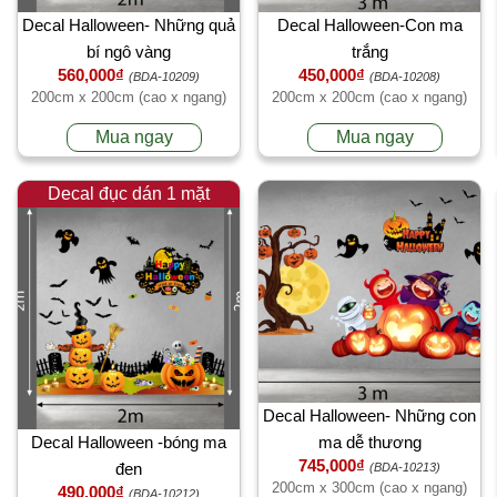
Decal Halloween- Những quả
Decal Halloween-Con ma
bí ngô vàng
trắng
560,000₫
450,000₫
(BDA-10209)
(BDA-10208)
200cm x 200cm (cao x ngang)
200cm x 200cm (cao x ngang)
Mua ngay
Mua ngay
Decal đục dán 1 mặt
Decal Halloween- Những con
Decal Halloween -bóng ma
ma dễ thương
745,000₫
đen
(BDA-10213)
200cm x 300cm (cao x ngang)
490,000₫
(BDA-10212)