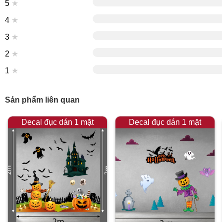
5
★
4
★
3
★
2
★
1
★
Sản phẩm liên quan
Decal đục dán 1 mặt
Decal đục dán 1 mặt