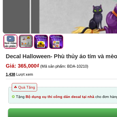
Decal Halloween- Phù thủy áo tím và mè
Giá: 365,000₫
(Mã sản phẩm: BDA-10210)
1,438
Lượt xem
☘ Quà Tặng
❂
Tặng
Bộ dụng cụ thi công dán decal tại nhà
cho đơn hàng