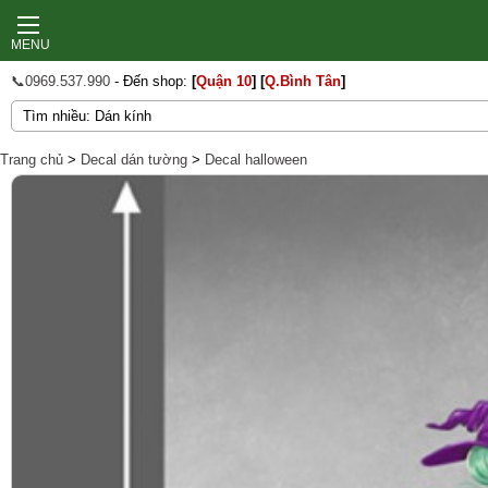
MENU
📞0969.537.990
- Đến shop:
[
Quận 10
]
[
Q.Bình Tân
]
Trang chủ
>
Decal dán tường
>
Decal halloween