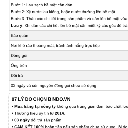
Bước 1: Lau sạch bề mặt cần dán
Bước 2: Xịt nước lau kiếng, hoặc nước thường lên bề mặt
Bước 3: Tháo các chi tiết trong sản phẩm và dán lên bề mặt vừ
Lưu ý
: Khi dán các chi tiết lên bề mặt cần miết kỹ các góc để tr
Bảo quản
Nơi khô ráo thoáng mát, tránh ánh nắng trực tiếp
Đóng gói
Ống tròn
Đổi trả
03 ngày và còn nguyên đóng gói chưa sử dụng
07 LÝ DO CHỌN BINDO.VN
•
Mua hàng tại công ty
không qua trung gian đảm bảo chất lượn
• Thương hiệu uy tín từ
2014
.
•
03 ngày
đổi trả sản phẩm.
•
CAM KẾT 100%
hoàn tiền nếu sản phẩm chưa sử dụng, lỗi do