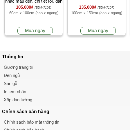
nhạc màu đen, chi tiết rời, dán
105,000₫
135,000₫
quán cafe, ở TPHCM khổ
(BDA-7106)
(BDA-7107)
60cm x 100cm (cao x ngang)
100cm x 150cm (cao x ngang)
60cm x 100cm (cao x ngang)
Mua ngay
Mua ngay
Thông tin
Gương trang trí
Đèn ngủ
Sàn gỗ
In tem nhãn
Xốp dán tường
Chính sách
bán hàng
Chính sách bảo mật thông tin