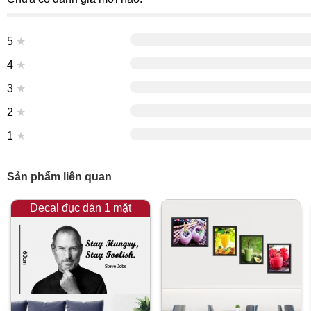
5
★
4
★
3
★
2
★
1
★
Sản phẩm liên quan
Decal đục dán 1 mặt