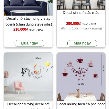
Decal sinh số sắc màu
Decal chữ stay hungry stay
280,000₫
foolish (chân dung steve jobs)
(BDA-7101)
90cm x 100cm (cao x ngang)
210,000₫
(BDA-7102)
Mua ngay
Mua ngay
Decal dán tường decal nốt
Decal những tách cà phê nóng