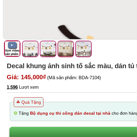
Decal khung ảnh sinh tố sắc màu, dán tủ
Giá: 145,000₫
(Mã sản phẩm: BDA-7104)
1,596
Lượt xem
☘ Quà Tặng
❂
Tặng
Bộ dụng cụ thi công dán decal tại nhà
cho đơn hàng