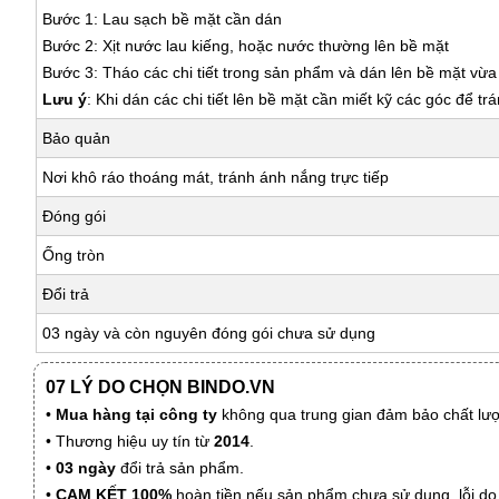
Bước 1: Lau sạch bề mặt cần dán
Bước 2: Xịt nước lau kiếng, hoặc nước thường lên bề mặt
Bước 3: Tháo các chi tiết trong sản phẩm và dán lên bề mặt vừ
Lưu ý
: Khi dán các chi tiết lên bề mặt cần miết kỹ các góc để tr
Bảo quản
Nơi khô ráo thoáng mát, tránh ánh nắng trực tiếp
Đóng gói
Ống tròn
Đổi trả
03 ngày và còn nguyên đóng gói chưa sử dụng
07 LÝ DO CHỌN BINDO.VN
•
Mua hàng tại công ty
không qua trung gian đảm bảo chất lượn
• Thương hiệu uy tín từ
2014
.
•
03 ngày
đổi trả sản phẩm.
•
CAM KẾT 100%
hoàn tiền nếu sản phẩm chưa sử dụng, lỗi do