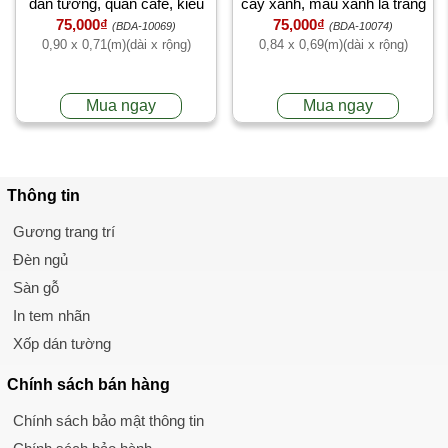
dán tường, quán cafe, kiểu
cây xanh, màu xanh lá trang
75,000₫
75,000₫
hàn quốc, cao cấp ở TPHCM
trí quán cafe, 【Có thi công】
(BDA-10069)
(BDA-10074)
0,90 x 0,71(m)(dài x rộng)
0,84 x 0,69(m)(dài x rộng)
tại TPHCM
Mua ngay
Mua ngay
Thông tin
Gương trang trí
Đèn ngủ
Sàn gỗ
In tem nhãn
Xốp dán tường
Chính sách
bán hàng
Chính sách bảo mật thông tin