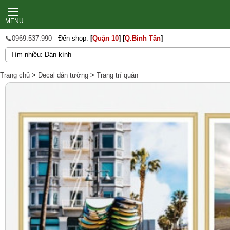
MENU
📞0969.537.990
- Đến shop:
[
Quận 10
]
[
Q.Bình Tân
]
Trang chủ
>
Decal dán tường
>
Trang trí quán