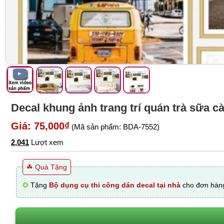
Decal khung ảnh trang trí quán trà sữa 
Giá: 75,000₫
(Mã sản phẩm: BDA-7552)
2,041
Lượt xem
☘ Quà Tặng
❂
Tặng
Bộ dụng cụ thi công dán decal tại nhà
cho đơn hàng