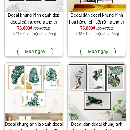
Decal khung hình cảnh đẹp
Decal dán decal khung hình
decal dán tường trang trí
hoa hồng, chi tiết rời, trang trí
75,000₫
75,000₫
phòng ngủ, dán theo sở thích,
quán trà sữa, đẹp ở TPHCM
(BDA-7532)
(BDA-7531)
0,73 x 0,72 (m)(dài x rộng)
0,92 x 0,92 (m)(dài x rộng)
độc đáo tại TPHCM
Mua ngay
Mua ngay
Decal khung ảnh lá xanh decal
Decal dán decal khung ảnh