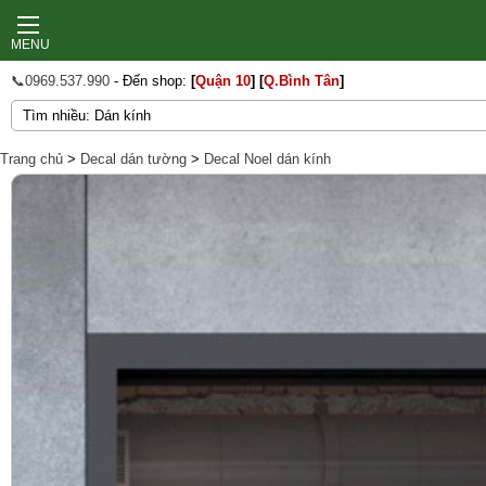
MENU
📞0969.537.990
- Đến shop:
[
Quận 10
]
[
Q.Bình Tân
]
Trang chủ
>
Decal dán tường
>
Decal Noel dán kính