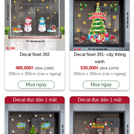
Decal Noel 392
Decal Noel 391- cây thông
xanh
480,000₫
530,000₫
(BDA-12980)
(BDA-12979)
200cm x 300cm (cao x ngang)
200cm x 200cm (cao x ngang)
Mua ngay
Mua ngay
Decal đục dán 1 mặt
Decal đục dán 1 mặt