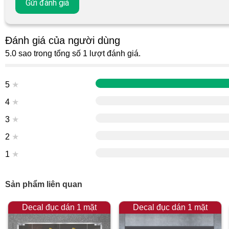
Đánh giá của người dùng
5.0 sao trong tổng số 1 lượt đánh giá.
5
★
4
★
3
★
2
★
1
★
Sản phẩm liên quan
Decal đục dán 1 mặt
Decal đục dán 1 mặt