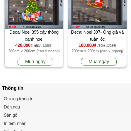
Decal Noel 395 cây thông
Decal Noel 397- Ông già và
xanh noel
tuần lộc
420,000₫
180,000₫
(BDA-12983)
(BDA-12984)
200cm x 200cm (cao x ngang)
200cm x 200cm (cao x ngang)
Mua ngay
Mua ngay
Thông tin
Gương trang trí
Đèn ngủ
Sàn gỗ
In tem nhãn