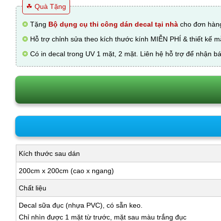
☘ Quà Tặng
❂
Tặng
Bộ dụng cụ thi công dán decal tại nhà
cho đơn hàng
❂
Hỗ trợ chỉnh sửa theo kích thước kính MIỄN PHÍ & thiết kế 
❂
Có in decal trong UV 1 mặt, 2 mặt. Liên hệ hỗ trợ để nhận bá
Kích thước sau dán
200cm x 200cm (cao x ngang)
Chất liệu
Decal sữa đục (nhựa PVC), có sẵn keo.
Chỉ nhìn được 1 mặt từ trước, mặt sau màu trắng đục