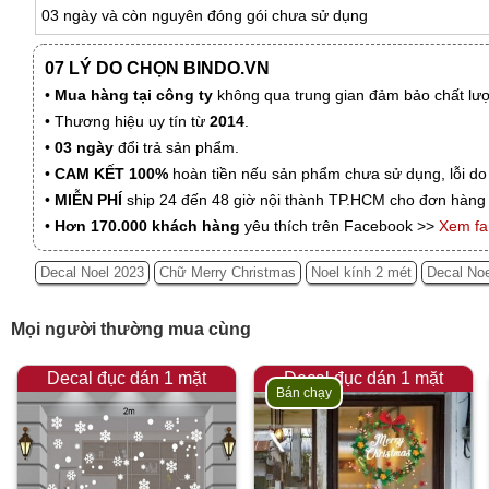
03 ngày và còn nguyên đóng gói chưa sử dụng
07 LÝ DO CHỌN BINDO.VN
•
Mua hàng tại công ty
không qua trung gian đảm bảo chất lượn
• Thương hiệu uy tín từ
2014
.
•
03 ngày
đổi trả sản phẩm.
•
CAM KẾT 100%
hoàn tiền nếu sản phẩm chưa sử dụng, lỗi do
•
MIỄN PHÍ
ship 24 đến 48 giờ nội thành TP.HCM cho đơn hàng 
•
Hơn 170.000 khách hàng
yêu thích trên Facebook >>
Xem f
Decal Noel 2023
Chữ Merry Christmas
Noel kính 2 mét
Decal No
Mọi người thường mua cùng
Decal đục dán 1 mặt
Decal đục dán 1 mặt
Bán chạy