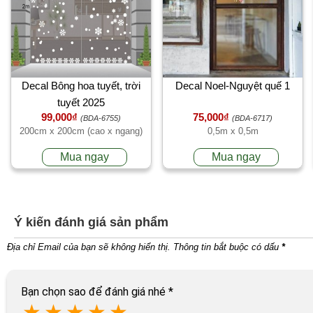
Decal Bông hoa tuyết, trời
Decal Noel-Nguyệt quế 1
tuyết 2025
99,000₫
75,000₫
(BDA-6755)
(BDA-6717)
200cm x 200cm (cao x ngang)
0,5m x 0,5m
Mua ngay
Mua ngay
Ý kiến đánh giá sản phẩm
Địa chỉ Email của bạn sẽ không hiển thị. Thông tin bắt buộc có dấu
*
Bạn chọn sao để đánh giá nhé
*
★
★
★
★
★