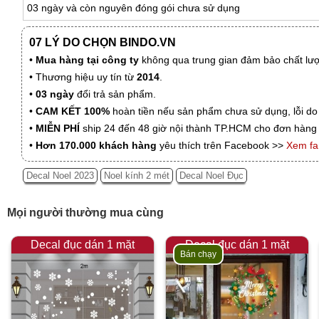
03 ngày và còn nguyên đóng gói chưa sử dụng
07 LÝ DO CHỌN BINDO.VN
•
Mua hàng tại công ty
không qua trung gian đảm bảo chất lượn
• Thương hiệu uy tín từ
2014
.
•
03 ngày
đổi trả sản phẩm.
•
CAM KẾT 100%
hoàn tiền nếu sản phẩm chưa sử dụng, lỗi do
•
MIỄN PHÍ
ship 24 đến 48 giờ nội thành TP.HCM cho đơn hàng 
•
Hơn 170.000 khách hàng
yêu thích trên Facebook >>
Xem f
Decal Noel 2023
Noel kính 2 mét
Decal Noel Đục
Mọi người thường mua cùng
Decal đục dán 1 mặt
Decal đục dán 1 mặt
Bán chạy