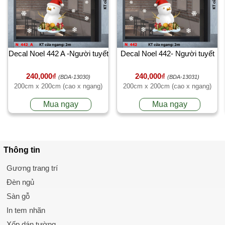
Decal Noel 442 A -Người tuyết
Decal Noel 442- Người tuyết
240,000₫
240,000₫
(BDA-13030)
(BDA-13031)
200cm x 200cm (cao x ngang)
200cm x 200cm (cao x ngang)
Mua ngay
Mua ngay
Thông tin
Gương trang trí
Đèn ngủ
Sàn gỗ
In tem nhãn
Xốp dán tường