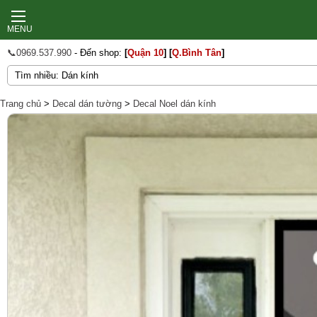
MENU
📞0969.537.990
- Đến shop:
[
Quận 10
]
[
Q.Bình Tân
]
Trang chủ
>
Decal dán tường
>
Decal Noel dán kính