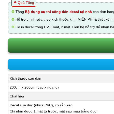
☘ Quà Tặng
❂
Tặng
Bộ dụng cụ thi công dán decal tại nhà
cho đơn hàng
❂
Hỗ trợ chỉnh sửa theo kích thước kính MIỄN PHÍ & thiết kế 
❂
Có in decal trong UV 1 mặt, 2 mặt. Liên hệ hỗ trợ để nhận bá
Kích thước sau dán
200cm x 200cm (cao x ngang)
Chất liệu
Decal sữa đục (nhựa PVC), có sẵn keo.
Chỉ nhìn được 1 mặt từ trước, mặt sau màu trắng đục