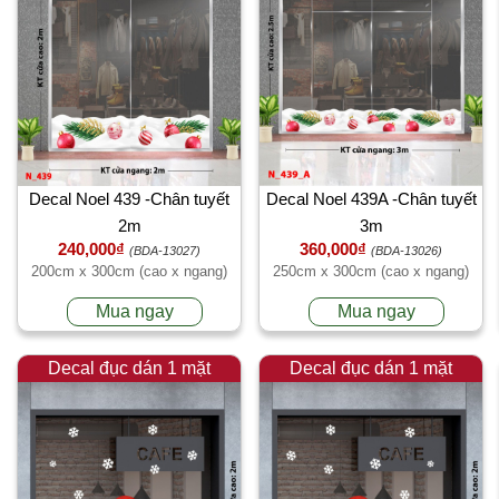
Decal Noel 439 -Chân tuyết
Decal Noel 439A -Chân tuyết
2m
3m
240,000₫
360,000₫
(BDA-13027)
(BDA-13026)
200cm x 300cm (cao x ngang)
250cm x 300cm (cao x ngang)
Mua ngay
Mua ngay
Decal đục dán 1 mặt
Decal đục dán 1 mặt