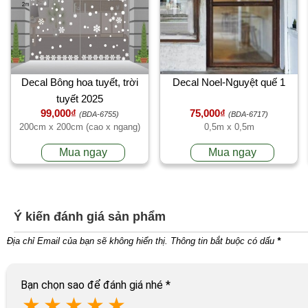
Decal Bông hoa tuyết, trời
Decal Noel-Nguyệt quế 1
tuyết 2025
99,000₫
75,000₫
(BDA-6755)
(BDA-6717)
200cm x 200cm (cao x ngang)
0,5m x 0,5m
Mua ngay
Mua ngay
Ý kiến đánh giá sản phẩm
Địa chỉ Email của bạn sẽ không hiển thị. Thông tin bắt buộc có dấu
*
Bạn chọn sao để đánh giá nhé
*
★
★
★
★
★