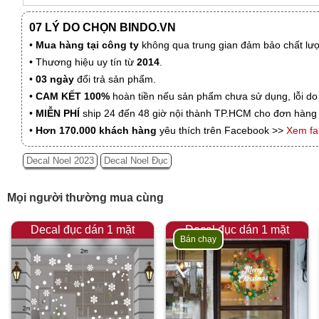
07 LÝ DO CHỌN BINDO.VN
•
Mua hàng tại công ty
không qua trung gian đảm bảo chất lượn
• Thương hiệu uy tín từ
2014
.
•
03 ngày
đổi trả sản phẩm.
•
CAM KẾT 100%
hoàn tiền nếu sản phẩm chưa sử dụng, lỗi do
•
MIỄN PHÍ
ship 24 đến 48 giờ nội thành TP.HCM cho đơn hàng 
•
Hơn 170.000 khách hàng
yêu thích trên Facebook >>
Xem f
Decal Noel 2023
Decal Noel Đục
Mọi người thường mua cùng
Decal đục dán 1 mặt
Decal đục dán 1 mặt
Bán chạy