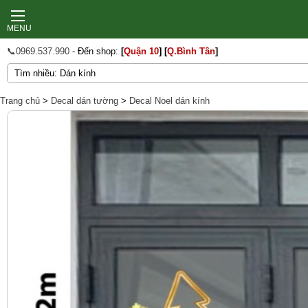
MENU
📞0969.537.990
- Đến shop:
[
Quận 10
]
[
Q.Bình Tân
]
Trang chủ
>
Decal dán tường
>
Decal Noel dán kính