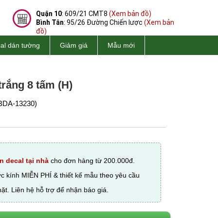
Quận 10
: 609/21 CMT8
(Xem bản đồ)
Bình Tân
: 95/26 Đường Chiến lược
(Xem bản
đồ)
al dán tường
Giảm giá
Mẫu mới
trắng 8 tấm (H)
BDA-13230)
n decal tại nhà
cho đơn hàng từ 200.000đ.
ớc kính MIỄN PHÍ & thiết kế mẫu theo yêu cầu
ặt. Liên hệ hỗ trợ để nhận báo giá.