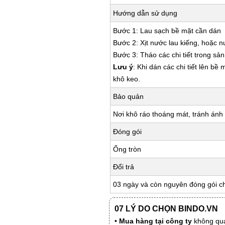
Hướng dẫn sử dụng
Bước 1: Lau sạch bề mặt cần dán
Bước 2: Xịt nước lau kiếng, hoặc 
Bước 3: Tháo các chi tiết trong s
Lưu ý
: Khi dán các chi tiết lên bề
khô keo.
Bảo quản
Nơi khô ráo thoáng mát, tránh ánh 
Đóng gói
Ống tròn
Đổi trả
03 ngày và còn nguyên đóng gói c
07 LÝ DO CHỌN BINDO.VN
•
Mua hàng tại công ty
không qua