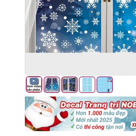
Đồng hồ
Đèn ngủ
Bán chạy
Giảm giá
Gương trang trí
Decal Halloween
Bài viết
Liên hệ