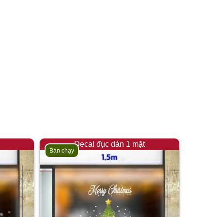
Decal đục dán 1 mặt
Bán chạy