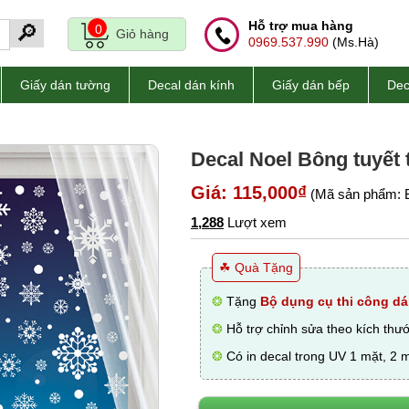
Hỗ trợ mua hàng
🔎
0
Giỏ hàng
0969.537.990
(Ms.Hà)
Giấy dán tường
Decal dán kính
Giấy dán bếp
Dec
Decal Noel Bông tuyết 
Giá: 115,000₫
(Mã sản phẩm: 
1,288
Lượt xem
☘ Quà Tặng
❂
Tặng
Bộ dụng cụ thi công dá
❂
Hỗ trợ chỉnh sửa theo kích thư
❂
Có in decal trong UV 1 mặt, 2 m