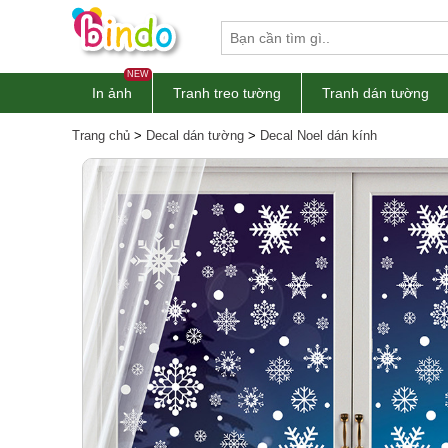
NEW
In ảnh
Tranh treo tường
Tranh dán tường
Tranh treo tường
Trang chủ
>
Decal dán tường
>
Decal Noel dán kính
In ảnh theo yêu cầu
Decal Tết 2026
Decal Noel 2025
Thợ dán tường
Thi công dán kính
Decal dán tường
Giấy dán tường
Decal dán bếp
Decal dán kính
Tranh dán tường
Xốp dán tường
Sàn gỗ
Sàn nhựa