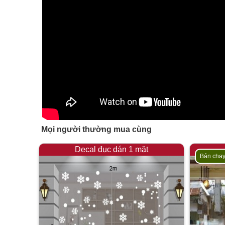
Mọi người thường mua cùng
Decal đục dán 1 mặt
Bán chạ