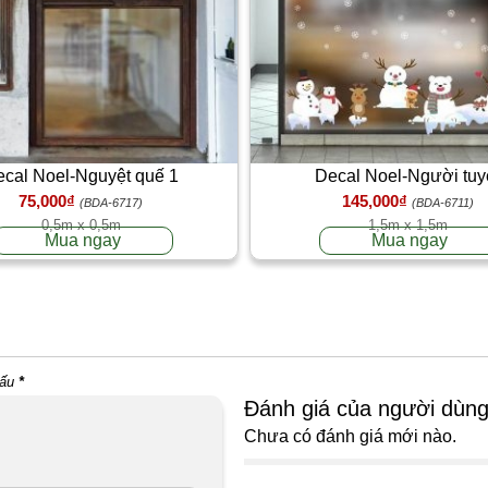
cal Noel-Nguyệt quế 1
Decal Noel-Người tuy
75,000₫
145,000₫
(BDA-6717)
(BDA-6711)
0,5m x 0,5m
1,5m x 1,5m
Mua ngay
Mua ngay
dấu
*
Đánh giá của người dùn
Chưa có đánh giá mới nào.