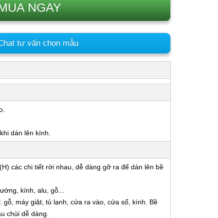
MUA NGAY
hat tư vấn chọn mẫu
o.
hi dán lên kính.
H) các chi tiết rời nhau, dễ dàng gỡ ra để dán lên bề
ờng, kính, alu, gỗ...
gỗ, máy giặt, tủ lạnh, cửa ra vào, cửa sổ, kính. Bề
u chùi dễ dàng.