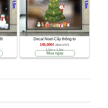
ết
Decal Noel-Cây thông to
145,000₫
(BDA-6707)
1,5m x 1,5m
Mua ngay
g