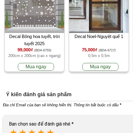
Decal Bông hoa tuyết, trời
Decal Noel-Nguyệt quế 1
tuyết 2025
99,000₫
75,000₫
(BDA-6755)
(BDA-6717)
200cm x 200cm (cao x ngang)
0,5m x 0,5m
Mua ngay
Mua ngay
Ý kiến đánh giá sản phẩm
Địa chỉ Email của bạn sẽ không hiển thị. Thông tin bắt buộc có dấu
*
Bạn chọn sao để đánh giá nhé
*
★
★
★
★
★