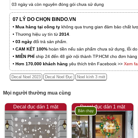
03 ngày và còn nguyên đóng gói chưa sử dụng
07 LÝ DO CHỌN BINDO.VN
•
Mua hàng tại công ty
không qua trung gian đảm bảo chất lượn
• Thương hiệu uy tín từ
2014
.
•
03 ngày
đổi trả sản phẩm.
•
CAM KẾT 100%
hoàn tiền nếu sản phẩm chưa sử dụng, lỗi do
•
MIỄN PHÍ
ship 24 đến 48 giờ nội thành TP.HCM cho đơn hàng 
•
Hơn 170.000 khách hàng
yêu thích trên Facebook >>
Xem f
Decal Noel 2023
Decal Noel Đục
Noel kính 3 mét
Mọi người thường mua cùng
Decal đục dán 1 mặt
Decal đục dán 1 mặt
Bán chạy