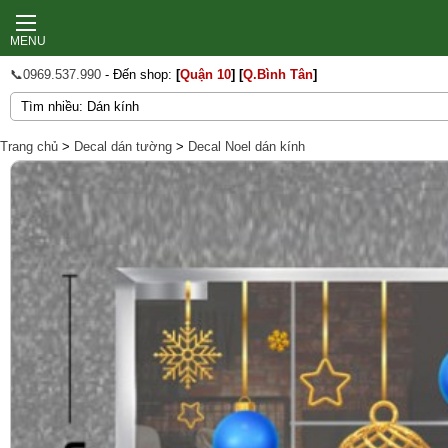
MENU
📞0969.537.990
- Đến shop:
[
Quận 10
]
[
Q.Bình Tân
]
Trang chủ
>
Decal dán tường
>
Decal Noel dán kính