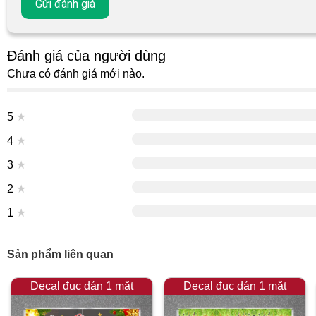
Đánh giá của người dùng
Chưa có đánh giá mới nào.
5
★
4
★
3
★
2
★
1
★
Sản phẩm liên quan
Decal đục dán 1 mặt
Decal đục dán 1 mặt