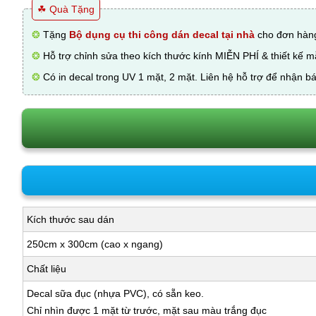
☘ Quà Tặng
❂
Tặng
Bộ dụng cụ thi công dán decal tại nhà
cho đơn hàng
❂
Hỗ trợ chỉnh sửa theo kích thước kính MIỄN PHÍ & thiết kế 
❂
Có in decal trong UV 1 mặt, 2 mặt. Liên hệ hỗ trợ để nhận bá
Kích thước sau dán
250cm x 300cm (cao x ngang)
Chất liệu
Decal sữa đục (nhựa PVC), có sẵn keo.
Chỉ nhìn được 1 mặt từ trước, mặt sau màu trắng đục