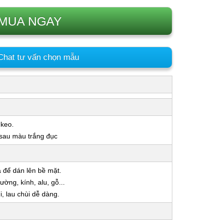
MUA NGAY
hat tư vấn chọn mẫu
 keo.
 sau màu trắng đục
a để dán lên bề mặt.
ờng, kính, alu, gỗ...
 lau chùi dễ dàng.