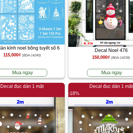
án kính noel bông tuyết số 6
Decal Noel 476
115,000₫
(BDA-14240)
150,000₫
(BDA-14239)
Mua ngay
Mua ngay
Decal đục dán 1 mặt
Decal đục dán 1 mặt
-18%