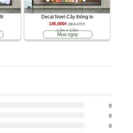
ết
Decal Noel-Cây thông to
145,000₫
(BDA-6707)
1,5m x 1,5m
Mua ngay
g
0
0
0