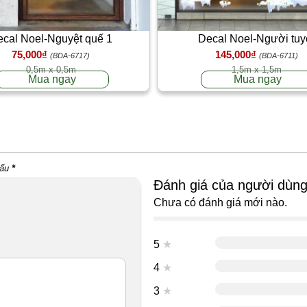
cal Noel-Nguyệt quế 1
Decal Noel-Người tuy
75,000₫
145,000₫
(BDA-6717)
(BDA-6711)
0,5m x 0,5m
1,5m x 1,5m
Mua ngay
Mua ngay
dấu
*
Đánh giá của người dùn
Chưa có đánh giá mới nào.
5
★
4
★
3
★