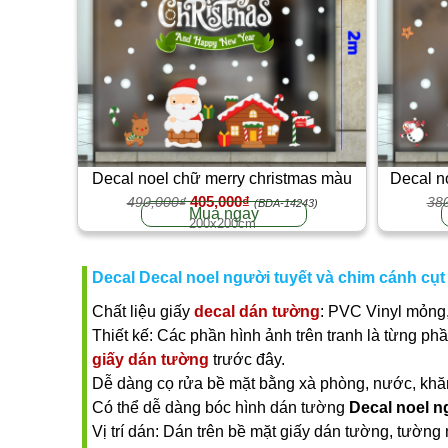
Decal noel chữ merry christmas màu
Decal n
405,000₫
trắng cây thông xanh dán kính 2m
490,000₫
quy
38
(BDA-14243)
Mua ngay
200x200cm
Decal Decal noel người tuyết và chim cánh cụ
Chất liệu giấy
decal dán tường
: PVC Vinyl mỏng,
Thiết kế: Các phần hình ảnh trên tranh là từng ph
giấy dán tường
trước đây.
Dễ dàng cọ rửa bề mặt bằng xà phòng, nước, khăn ư
Có thể dễ dàng bóc hình dán tường
Decal noel n
Vị trí dán: Dán trên bề mặt giấy dán tường, tường 