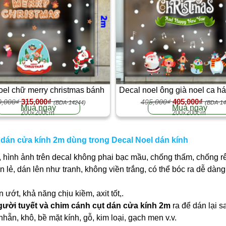
oel chữ merry christmas bánh
Decal noel ông già noel ca há
315,000₫
405,000₫
 và ông già dán kính 2m
0,000₫
495,000₫
thông xanh dán kính 
(BDA-14244)
(BDA-14
Mua ngay
Mua ngay
200x200cm
200x200cm
t dán cửa kính 2m dùng trong Decal Noel dán kính
 hình ảnh trên decal không phai bạc mầu, chống thấm, chống r
ần lẻ, dán lên như tranh, không viền trắng, có thể bóc ra dễ dà
ớt, khả năng chịu kiềm, axit tốt,.
gười tuyết và chim cánh cụt dán cửa kính 2m
ra để dán lại s
nhẵn, khô, bề mặt kính, gỗ, kim loại, gạch men v.v.