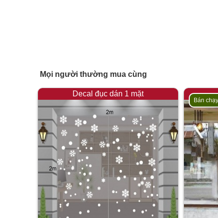
Mọi người thường mua cùng
Decal đục dán 1 mặt
Bán chạ