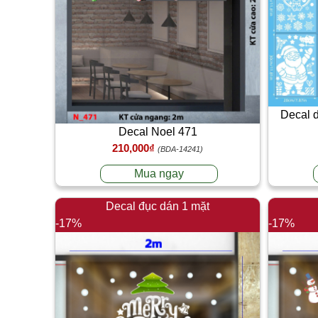
Decal d
Decal Noel 471
210,000₫
(BDA-14241)
Mua ngay
Decal đục dán 1 mặt
-17%
-17%