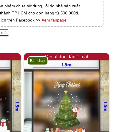
ản phẩm chưa sử dụng, lỗi do nhà sản xuất.
i thành TP.HCM cho đơn hàng từ 500.000đ.
hích trên Facebook >>
Xem fanpage
2 mét
Decal đục dán 1 mặt
Bán chạy