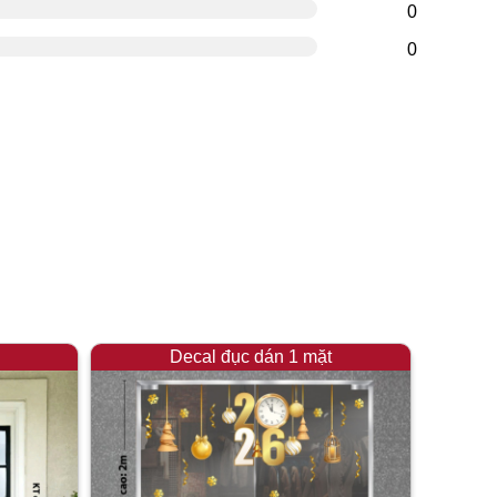
0
0
Decal đục dán 1 mặt