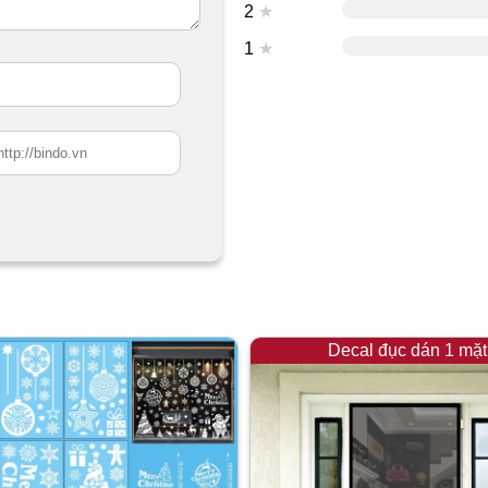
2
★
1
★
Decal đục dán 1 mặt