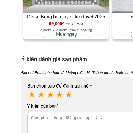
Decal Bông hoa tuyết, trời tuyết 2025
De
99,000₫
(BDA-6755)
200cm x 200cm (cao x ngang)
Mua ngay
Ý kiến đánh giá sản phẩm
Địa chỉ Email của bạn sẽ không hiển thị. Thông tin bắt buộc có 
Bạn chọn sao để đánh giá nhé
*
★
★
★
★
★
*
Ý kiến của bạn