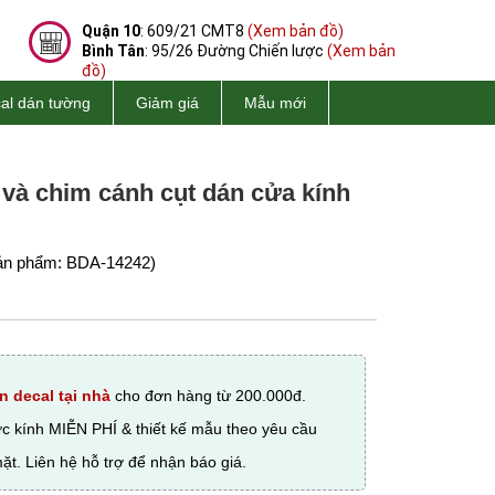
Quận 10
: 609/21 CMT8
(Xem bản đồ)
Bình Tân
: 95/26 Đường Chiến lược
(Xem bản
đồ)
al dán tường
Giảm giá
Mẫu mới
 và chim cánh cụt dán cửa kính
n phẩm: BDA-14242)
n decal tại nhà
cho đơn hàng từ 200.000đ.
ớc kính MIỄN PHÍ & thiết kế mẫu theo yêu cầu
ặt. Liên hệ hỗ trợ để nhận báo giá.