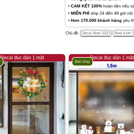
•
CAM KẾT 100%
hoàn tiền nếu s
•
MIỄN PHÍ
ship 24 đến 48 giờ nộ
•
Hơn 170.000 khách hàng
yêu t
Chủ đề:
Decal Noel 2023
Noel kính 
Decal đục dán 1 mặt
Decal đục dán 1 mặt
y
Bán chạy