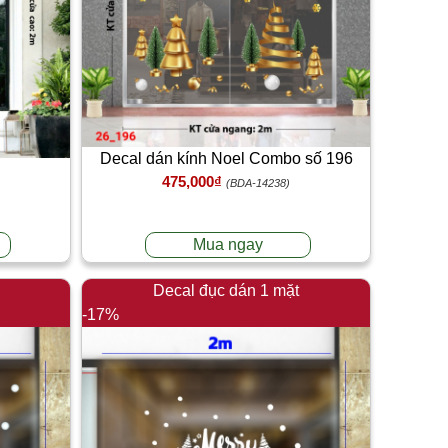
Decal dán kính Noel Combo số 196
475,000₫
(BDA-14238)
Mua ngay
Decal đục dán 1 mặt
-17%