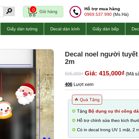
Hỗ trợ mua hàng
🔎
0
Giỏ hàng
0969.537.990
(Ms.Hà)
Giấy dán tường
Decal dán kính
Giấy dán bếp
Dec
Decal noel người tuyết
2m
Giá: 415,000₫
505,000₫
(Mã sả
406
Lượt xem
☘ Quà Tặng
❂
Tặng
Bộ dụng cụ thi công dá
❂
Hỗ trợ chỉnh sửa theo kích thư
❂
Có in decal trong UV 1 mặt, 2 m