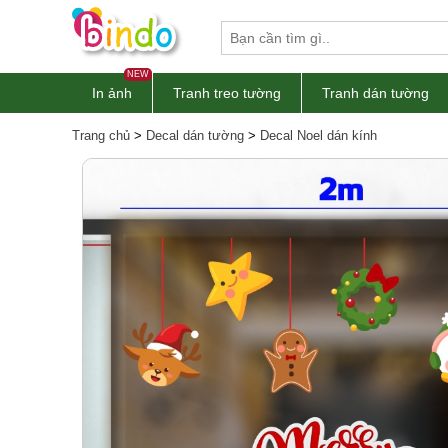
NEW
In ảnh
Tranh treo tường
Tranh dán tường
Trang chủ
>
Decal dán tường
>
Decal Noel dán kính