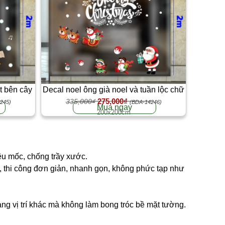
t bên cây
Decal noel ông già noel và tuần lộc chữ
275,000₫
2m
merry christmas trắng dán kính 2m
335,000₫
245)
(BDA-14246)
Mua ngay
200x200cm
êu mốc, chống trầy xước.
ng, thi công đơn giản, nhanh gọn, không phức tạp như
ang vị trí khác mà không làm bong tróc bề mặt tường.