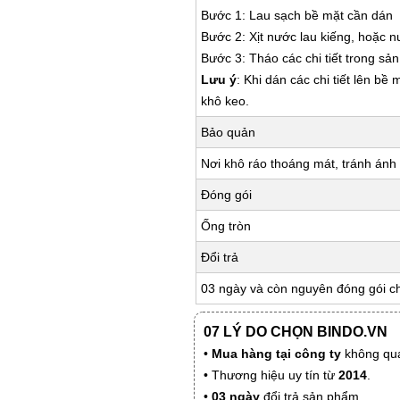
Bước 1: Lau sạch bề mặt cần dán
Bước 2: Xịt nước lau kiếng, hoặc 
Bước 3: Tháo các chi tiết trong s
Lưu ý
: Khi dán các chi tiết lên bề
khô keo.
Bảo quản
Nơi khô ráo thoáng mát, tránh ánh 
Đóng gói
Ống tròn
Đổi trả
03 ngày và còn nguyên đóng gói c
07 LÝ DO CHỌN BINDO.VN
•
Mua hàng tại công ty
không qua
• Thương hiệu uy tín từ
2014
.
•
03 ngày
đổi trả sản phẩm.