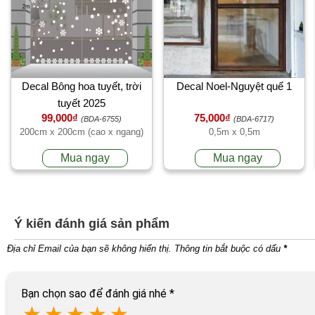
Decal Bông hoa tuyết, trời
Decal Noel-Nguyệt quế 1
tuyết 2025
99,000₫
75,000₫
(BDA-6755)
(BDA-6717)
200cm x 200cm (cao x ngang)
0,5m x 0,5m
Mua ngay
Mua ngay
Ý kiến đánh giá sản phẩm
Địa chỉ Email của bạn sẽ không hiển thị. Thông tin bắt buộc có dấu
*
Bạn chọn sao để đánh giá nhé
*
★
★
★
★
★