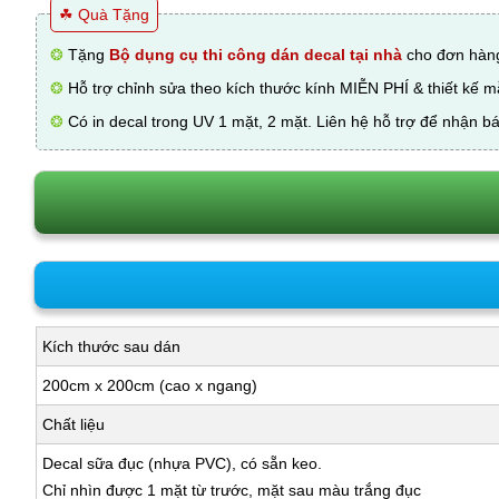
☘ Quà Tặng
❂
Tặng
Bộ dụng cụ thi công dán decal tại nhà
cho đơn hàng
❂
Hỗ trợ chỉnh sửa theo kích thước kính MIỄN PHÍ & thiết kế 
❂
Có in decal trong UV 1 mặt, 2 mặt. Liên hệ hỗ trợ để nhận bá
Kích thước sau dán
200cm x 200cm (cao x ngang)
Chất liệu
Decal sữa đục (nhựa PVC), có sẵn keo.
Chỉ nhìn được 1 mặt từ trước, mặt sau màu trắng đục