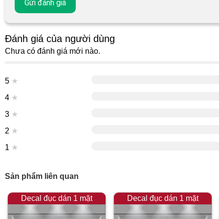
Đánh giá của người dùng
Chưa có đánh giá mới nào.
5
★
4
★
3
★
2
★
1
★
Sản phẩm liên quan
Decal đục dán 1 mặt
Decal đục dán 1 mặt