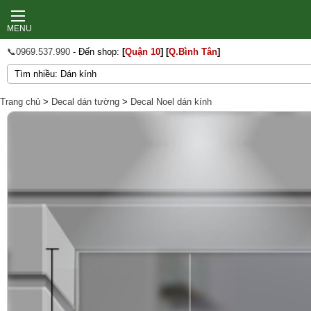
MENU
📞0969.537.990
- Đến shop:
[
Quận 10
]
[
Q.Bình Tân
]
Trang chủ
>
Decal dán tường
>
Decal Noel dán kính