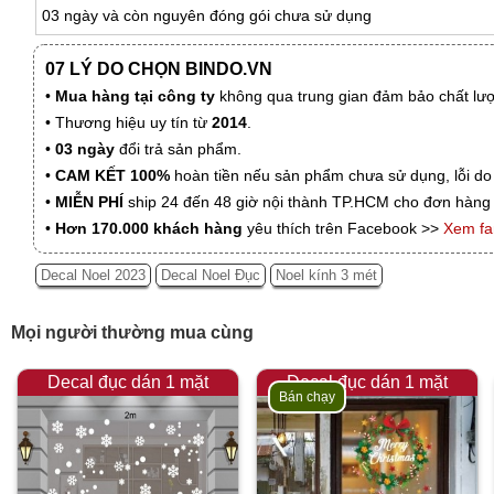
03 ngày và còn nguyên đóng gói chưa sử dụng
07 LÝ DO CHỌN BINDO.VN
•
Mua hàng tại công ty
không qua trung gian đảm bảo chất lượn
• Thương hiệu uy tín từ
2014
.
•
03 ngày
đổi trả sản phẩm.
•
CAM KẾT 100%
hoàn tiền nếu sản phẩm chưa sử dụng, lỗi do
•
MIỄN PHÍ
ship 24 đến 48 giờ nội thành TP.HCM cho đơn hàng 
•
Hơn 170.000 khách hàng
yêu thích trên Facebook >>
Xem f
Decal Noel 2023
Decal Noel Đục
Noel kính 3 mét
Mọi người thường mua cùng
Decal đục dán 1 mặt
Decal đục dán 1 mặt
Bán chạy