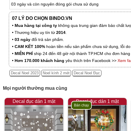
03 ngày và còn nguyên đóng gói chưa sử dụng
07 LÝ DO CHỌN BINDO.VN
•
Mua hàng tại công ty
không qua trung gian đảm bảo chất lượn
• Thương hiệu uy tín từ
2014
.
•
03 ngày
đổi trả sản phẩm.
•
CAM KẾT 100%
hoàn tiền nếu sản phẩm chưa sử dụng, lỗi do
•
MIỄN PHÍ
ship 24 đến 48 giờ nội thành TP.HCM cho đơn hàng 
•
Hơn 170.000 khách hàng
yêu thích trên Facebook >>
Xem f
Decal Noel 2023
Noel kính 2 mét
Decal Noel Đục
Mọi người thường mua cùng
Decal đục dán 1 mặt
Decal đục dán 1 mặt
Bán chạy