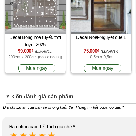
Decal Bông hoa tuyết, trời
Decal Noel-Nguyệt quế 1
tuyết 2025
99,000₫
75,000₫
(BDA-6755)
(BDA-6717)
200cm x 200cm (cao x ngang)
0,5m x 0,5m
Mua ngay
Mua ngay
Ý kiến đánh giá sản phẩm
Địa chỉ Email của bạn sẽ không hiển thị. Thông tin bắt buộc có dấu
*
Bạn chọn sao để đánh giá nhé
*
★
★
★
★
★