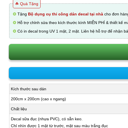
☘ Quà Tặng
❂
Tặng
Bộ dụng cụ thi công dán decal tại nhà
cho đơn hàng
❂
Hỗ trợ chỉnh sửa theo kích thước kính MIỄN PHÍ & thiết kế 
❂
Có in decal trong UV 1 mặt, 2 mặt. Liên hệ hỗ trợ để nhận bá
Kích thước sau dán
200cm x 200cm (cao x ngang)
Chất liệu
Decal sữa đục (nhựa PVC), có sẵn keo.
Chỉ nhìn được 1 mặt từ trước, mặt sau màu trắng đục