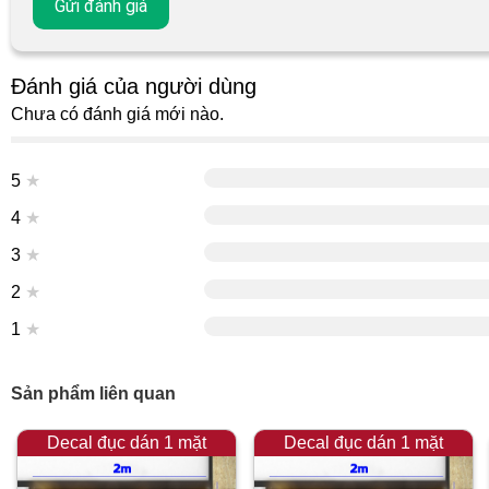
Đánh giá của người dùng
Chưa có đánh giá mới nào.
5
★
4
★
3
★
2
★
1
★
Sản phẩm liên quan
Decal đục dán 1 mặt
Decal đục dán 1 mặt