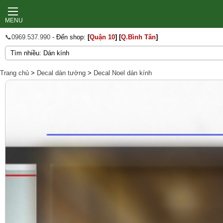
MENU
📞0969.537.990
- Đến shop:
[
Quận 10
]
[
Q.Bình Tân
]
Trang chủ
>
Decal dán tường
>
Decal Noel dán kính