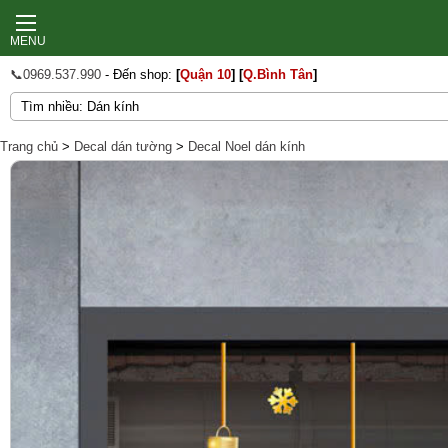
MENU
📞0969.537.990
- Đến shop:
[
Quận 10
]
[
Q.Bình Tân
]
Trang chủ
>
Decal dán tường
>
Decal Noel dán kính