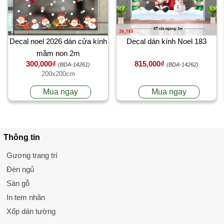
Decal noel 2026 dán cửa kính
Decal dán kính Noel 183
mầm non 2m
300,000₫
815,000₫
(BDA-14261)
(BDA-14262)
200x200cm
Mua ngay
Mua ngay
Thông tin
Gương trang trí
Đèn ngủ
Sàn gỗ
In tem nhãn
Xốp dán tường