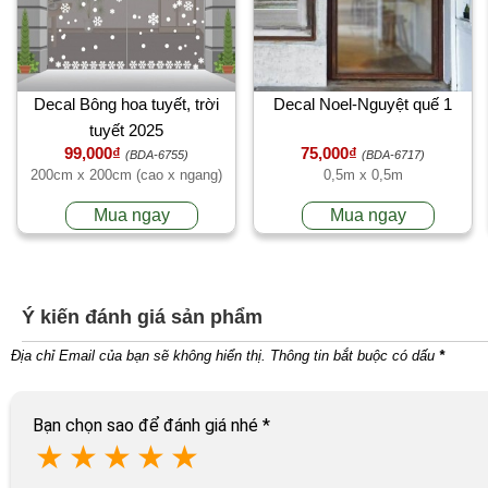
Decal Bông hoa tuyết, trời
Decal Noel-Nguyệt quế 1
tuyết 2025
99,000₫
75,000₫
(BDA-6755)
(BDA-6717)
200cm x 200cm (cao x ngang)
0,5m x 0,5m
Mua ngay
Mua ngay
Ý kiến đánh giá sản phẩm
Địa chỉ Email của bạn sẽ không hiển thị. Thông tin bắt buộc có dấu
*
Bạn chọn sao để đánh giá nhé
*
★
★
★
★
★