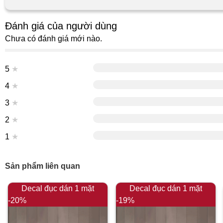
Đánh giá của người dùng
Chưa có đánh giá mới nào.
5
★
4
★
3
★
2
★
1
★
Sản phẩm liên quan
Decal đục dán 1 mặt
Decal đục dán 1 mặt
-20%
-19%