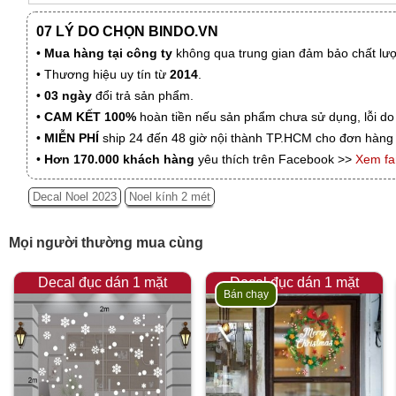
07 LÝ DO CHỌN BINDO.VN
•
Mua hàng tại công ty
không qua trung gian đảm bảo chất lượn
• Thương hiệu uy tín từ
2014
.
•
03 ngày
đổi trả sản phẩm.
•
CAM KẾT 100%
hoàn tiền nếu sản phẩm chưa sử dụng, lỗi do
•
MIỄN PHÍ
ship 24 đến 48 giờ nội thành TP.HCM cho đơn hàng 
•
Hơn 170.000 khách hàng
yêu thích trên Facebook >>
Xem f
Decal Noel 2023
Noel kính 2 mét
Mọi người thường mua cùng
Decal đục dán 1 mặt
Decal đục dán 1 mặt
Bán chạy