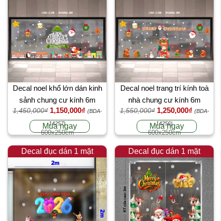
Decal noel khổ lớn dán kinh
Decal noel trang trí kính toà
sảnh chung cư kính 6m
nhà chung cư kính 6m
1,150,000₫
1,250,000₫
1,450,000₫
1,550,000₫
(BDA-
(BDA-
14257)
14256)
Mua ngay
Mua ngay
600x250cm
600x250cm
Decal đục dán 1 mặt
Decal đục dán 1 mặt