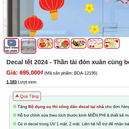
Decal tết 2024 - Thần tài đón xuân cùng 
Giá: 695,000₫
(Mã sản phẩm: BDA-12195)
1,183
Lượt xem
☘ Quà Tặng
❂
Tặng
Bộ dụng cụ thi công dán decal tại nhà
cho đơn hàng
❂
Hỗ trợ chỉnh sửa theo kích thước kính MIỄN PHÍ & thiết kế 
❂
Có in decal trong UV 1 mặt, 2 mặt. Liên hệ hỗ trợ để nhận bá