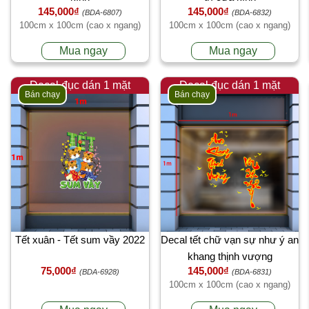
145,000₫
145,000₫
(BDA-6807)
(BDA-6832)
100cm x 100cm (cao x ngang)
100cm x 100cm (cao x ngang)
Mua ngay
Mua ngay
Decal đục dán 1 mặt
Decal đục dán 1 mặt
Bán chạy
Bán chạy
Tết xuân - Tết sum vầy 2022
Decal tết chữ vạn sự như ý an
khang thịnh vượng
75,000₫
145,000₫
(BDA-6928)
(BDA-6831)
100cm x 100cm (cao x ngang)