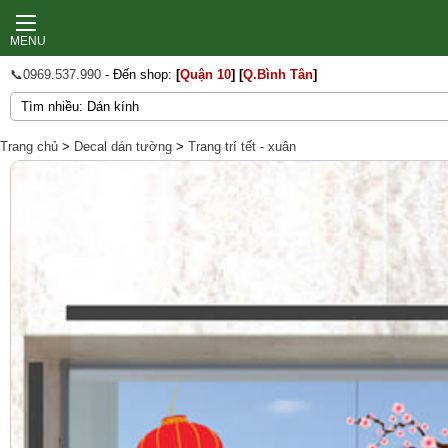
MENU
📞0969.537.990
- Đến shop:
[
Quận 10
]
[
Q.Bình Tân
]
Trang chủ
>
Decal dán tường
>
Trang trí tết - xuân