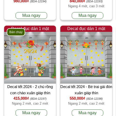
980,000₫
840,000₫
(BDA-12194)
(BDA-12193)
Ngang 4 mét, cao 3 mét
Mua ngay
Mua ngay
Decal đục dán 1 mặt
Decal đục dán 1 mặt
Bán chạy
Decal tết 2024 - 2 chú rồng
Decal tết 2024 - Bé trai gái đón
con chào xuân giáp thìn
xuân giáp thìn
415,000₫
550,000₫
(BDA-12197)
(BDA-12198)
Ngang 2 mét, cao 2 mét
Ngang 2 mét, cao 2 mét
Mua ngay
Mua ngay