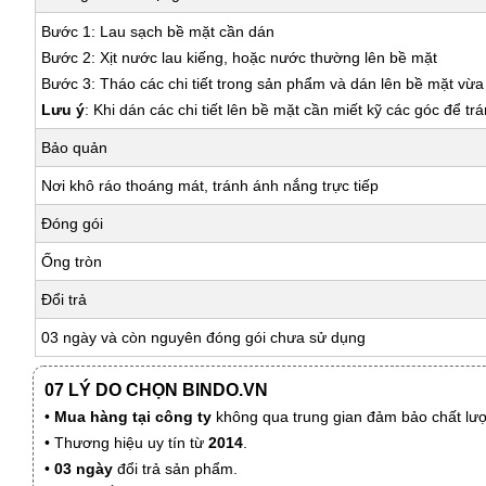
Bước 1: Lau sạch bề mặt cần dán
Bước 2: Xịt nước lau kiếng, hoặc nước thường lên bề mặt
Bước 3: Tháo các chi tiết trong sản phẩm và dán lên bề mặt vừ
Lưu ý
: Khi dán các chi tiết lên bề mặt cần miết kỹ các góc để tr
Bảo quản
Nơi khô ráo thoáng mát, tránh ánh nắng trực tiếp
Đóng gói
Ống tròn
Đổi trả
03 ngày và còn nguyên đóng gói chưa sử dụng
07 LÝ DO CHỌN BINDO.VN
•
Mua hàng tại công ty
không qua trung gian đảm bảo chất lượn
• Thương hiệu uy tín từ
2014
.
•
03 ngày
đổi trả sản phẩm.