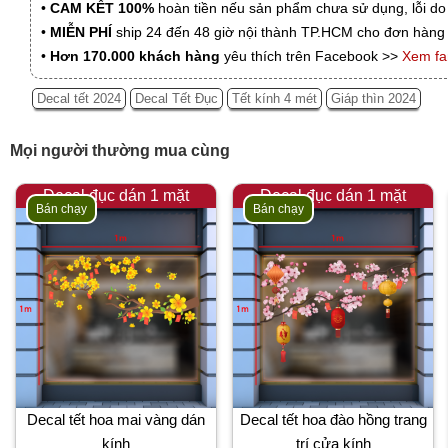
•
CAM KẾT 100%
hoàn tiền nếu sản phẩm chưa sử dụng, lỗi do
•
MIỄN PHÍ
ship 24 đến 48 giờ nội thành TP.HCM cho đơn hàng 
•
Hơn 170.000 khách hàng
yêu thích trên Facebook >>
Xem f
Decal tết 2024
Decal Tết Đục
Tết kính 4 mét
Giáp thìn 2024
Mọi người thường mua cùng
Decal đục dán 1 mặt
Decal đục dán 1 mặt
Bán chạy
Bán chạy
Decal tết hoa mai vàng dán
Decal tết hoa đào hồng trang
kính
trí cửa kính