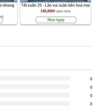
an khang
Tết xuân 25 - Lân vui xuân bên hoa mai
145,000₫
(BDA-7023)
ng)
Mua ngay
g
0
0
0
0