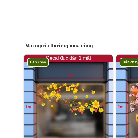
Mọi người thường mua cùng
Decal đục dán 1 mặt
Bán chạy
Bán chạ