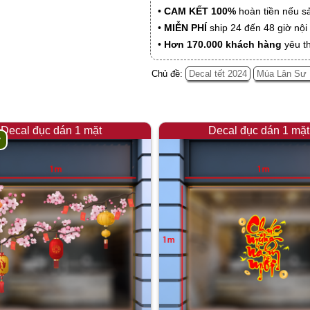
•
CAM KẾT 100%
hoàn tiền nếu s
•
MIỄN PHÍ
ship 24 đến 48 giờ nộ
•
Hơn 170.000 khách hàng
yêu t
Chủ đề:
Decal tết 2024
Múa Lân Sư 
Decal đục dán 1 mặt
Decal đục dán 1 mặt
y