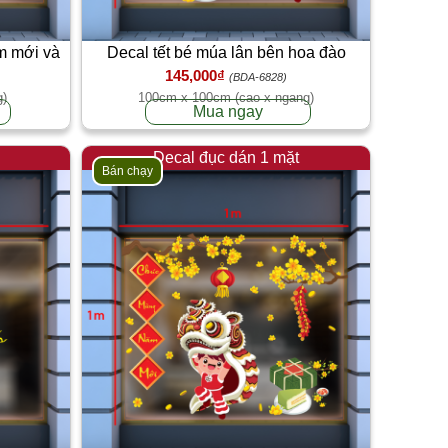
m mới và
Decal tết bé múa lân bên hoa đào
145,000₫
(BDA-6828)
g)
100cm x 100cm (cao x ngang)
Mua ngay
Decal đục dán 1 mặt
Bán chạy