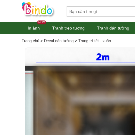
NEW
In ảnh
Tranh treo tường
Tranh dán tường
Trang chủ
>
Decal dán tường
>
Trang trí tết - xuân