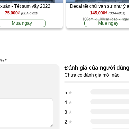
 xuân - Tết sum vầy 2022
Decal tết chữ vạn sự như ý 
75,000₫
145,000₫
thịnh vượng
(BDA-6928)
(BDA-6831)
100cm x 100cm (cao x nga
Mua ngay
Mua ngay
dấu
*
Đánh giá của người dùn
Chưa có đánh giá mới nào.
5
★
4
★
3
★
2
★