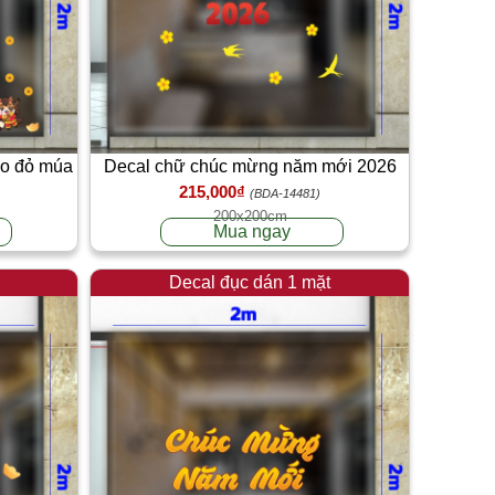
áo đỏ múa
Decal chữ chúc mừng năm mới 2026
215,000₫
màu đỏ
(BDA-14481)
200x200cm
Mua ngay
Decal đục dán 1 mặt