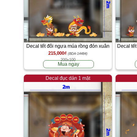
Decal tết đôi ngựa múa rồng đón xuân
Decal tết
215,000₫
(BDA-14484)
200x100
Mua ngay
Decal đục dán 1 mặt