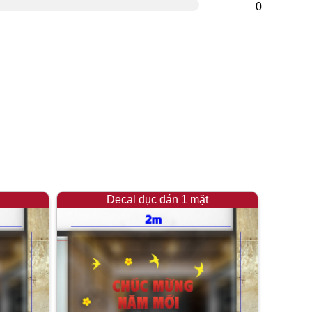
0
Decal đục dán 1 mặt