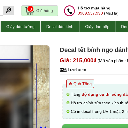
Hỗ trợ mua hàng
🔎
0
Giỏ hàng
0969.537.990
(Ms.Hà)
Giấy dán tường
Decal dán kính
Giấy dán bếp
Dec
Decal tết bính ngọ đá
Giá: 215,000₫
(Mã sản phẩm: 
336
Lượt xem
☘ Quà Tặng
❂
Tặng
Bộ dụng cụ thi công dá
❂
Hỗ trợ chỉnh sửa theo kích thư
❂
Có in decal trong UV 1 mặt, 2 m