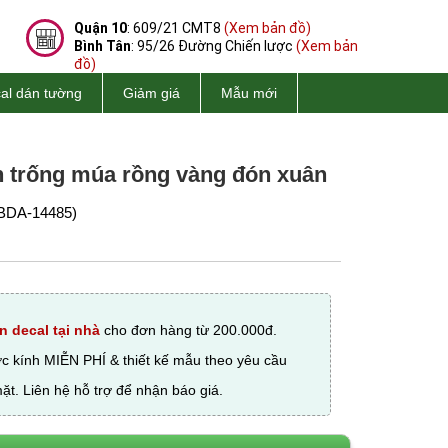
Quận 10
: 609/21 CMT8
(Xem bản đồ)
Bình Tân
: 95/26 Đường Chiến lược
(Xem bản
đồ)
al dán tường
Giảm giá
Mẫu mới
nh trống múa rồng vàng đón xuân
BDA-14485)
n decal tại nhà
cho đơn hàng từ 200.000đ.
ớc kính MIỄN PHÍ & thiết kế mẫu theo yêu cầu
ặt. Liên hệ hỗ trợ để nhận báo giá.