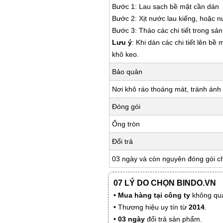
Bước 1: Lau sạch bề mặt cần dán
Bước 2: Xịt nước lau kiếng, hoặc 
Bước 3: Tháo các chi tiết trong s
Lưu ý
: Khi dán các chi tiết lên bề
khô keo.
Bảo quản
Nơi khô ráo thoáng mát, tránh ánh 
Đóng gói
Ống tròn
Đổi trả
03 ngày và còn nguyên đóng gói c
07 LÝ DO CHỌN BINDO.VN
•
Mua hàng tại công ty
không qua
• Thương hiệu uy tín từ
2014
.
•
03 ngày
đổi trả sản phẩm.