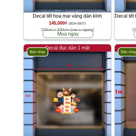
Decal tết hoa mai vàng dán kính
Decal tết
145,000₫
(BDA-6807)
100cm x 100cm (cao x ngang)
10
Mua ngay
Decal đục dán 1 mặt
Bán chạy
Bán chạ