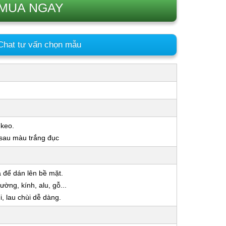
MUA NGAY
hat tư vấn chọn mẫu
 keo.
 sau màu trắng đục
a để dán lên bề mặt.
ờng, kính, alu, gỗ...
 lau chùi dễ dàng.