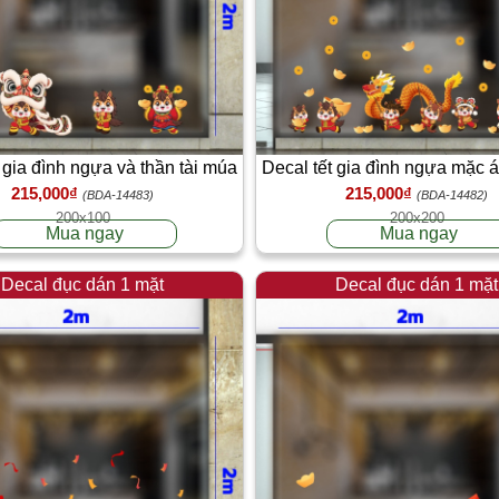
 gia đình ngựa và thần tài múa
Decal tết gia đình ngựa mặc 
215,000₫
215,000₫
lân đón xuân
rồng vui xuân
(BDA-14483)
(BDA-14482)
200x100
200x200
Mua ngay
Mua ngay
Decal đục dán 1 mặt
Decal đục dán 1 mặt