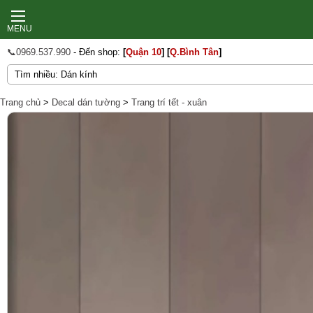
MENU
📞0969.537.990
- Đến shop:
[
Quận 10
]
[
Q.Bình Tân
]
Trang chủ
>
Decal dán tường
>
Trang trí tết - xuân