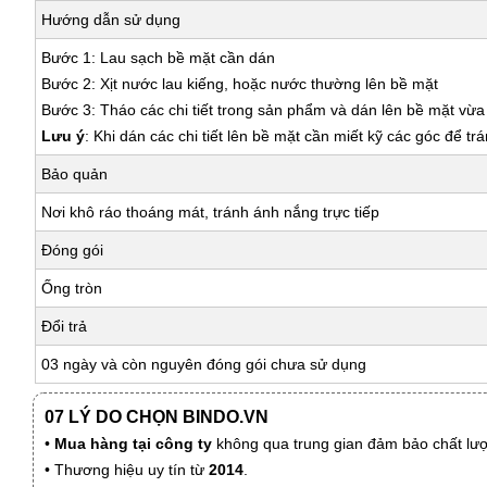
Hướng dẫn sử dụng
Bước 1: Lau sạch bề mặt cần dán
Bước 2: Xịt nước lau kiếng, hoặc nước thường lên bề mặt
Bước 3: Tháo các chi tiết trong sản phẩm và dán lên bề mặt vừ
Lưu ý
: Khi dán các chi tiết lên bề mặt cần miết kỹ các góc để tr
Bảo quản
Nơi khô ráo thoáng mát, tránh ánh nắng trực tiếp
Đóng gói
Ống tròn
Đổi trả
03 ngày và còn nguyên đóng gói chưa sử dụng
07 LÝ DO CHỌN BINDO.VN
•
Mua hàng tại công ty
không qua trung gian đảm bảo chất lượn
• Thương hiệu uy tín từ
2014
.