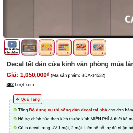
Decal tết dán cửa kính văn phòng múa 
Giá: 1,050,000₫
(Mã sản phẩm: BDA-14532)
362
Lượt xem
☘ Quà Tặng
❂
Tặng
Bộ dụng cụ thi công dán decal tại nhà
cho đơn hàng
❂
Hỗ trợ chỉnh sửa theo kích thước kính MIỄN PHÍ & thiết kế 
❂
Có in decal trong UV 1 mặt, 2 mặt. Liên hệ hỗ trợ để nhận bá