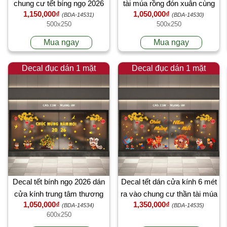
chung cư tết bíng ngọ 2026
tài múa rồng đón xuân cùng
1,150,000₫
1,050,000₫
gia đình ngựa dán cửa kính
(BDA-14531)
(BDA-14530)
500x250
500x250
chung cư
Mua ngay
Mua ngay
Decal đục dán 1 mặt
Decal đục dán 1 mặt
Decal tết bính ngọ 2026 dán
Decal tết dán cửa kính 6 mét
cửa kính trung tâm thương
ra vào chung cư thần tài múa
1,050,000₫
1,350,000₫
mại cây mai vàng múa lân
lân sư rồng đón xuân
(BDA-14534)
(BDA-14535)
600x250