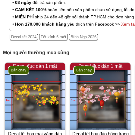
•
03 ngày
đổi trả sản phẩm.
•
CAM KẾT 100%
hoàn tiền nếu sản phẩm chưa sử dụng, lỗi do
•
MIỄN PHÍ
ship 24 đến 48 giờ nội thành TP.HCM cho đơn hàng 
•
Hơn 170.000 khách hàng
yêu thích trên Facebook >>
Xem f
Decal tết 2024
Tết kính 5 mét
Bính Ngọ 2026
Mọi người thường mua cùng
Decal đục dán 1 mặt
Decal đục dán 1 mặt
Bán chạy
Bán chạy
Decal tết hoa mai vàng dán
Decal tết hoa đào hồng trang