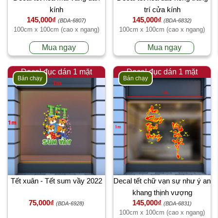
kính
trí cửa kính
145,000₫
145,000₫
(BDA-6807)
(BDA-6832)
100cm x 100cm (cao x ngang)
100cm x 100cm (cao x ngang)
Mua ngay
Mua ngay
Decal đục dán 1 mặt
Decal đục dán 1 mặt
Bán chạy
Bán chạy
Tết xuân - Tết sum vầy 2022
Decal tết chữ vạn sự như ý an
khang thịnh vượng
75,000₫
145,000₫
(BDA-6928)
(BDA-6831)
100cm x 100cm (cao x ngang)