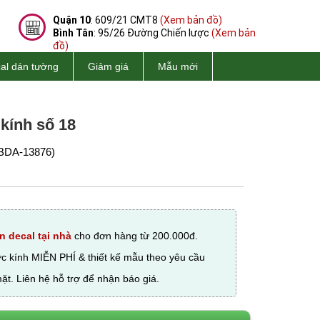
Quận 10
: 609/21 CMT8
(Xem bản đồ)
Bình Tân
: 95/26 Đường Chiến lược
(Xem bản
đồ)
al dán tường
Giảm giá
Mẫu mới
 kính số 18
BDA-13876)
n decal tại nhà
cho đơn hàng từ 200.000đ.
ớc kính MIỄN PHÍ & thiết kế mẫu theo yêu cầu
ặt. Liên hệ hỗ trợ để nhận báo giá.