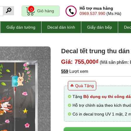
Hỗ trợ mua hàng
🔎
0
Giỏ hàng
0969.537.990
(Ms.Hà)
Giấy dán tường
Decal dán kính
Giấy dán bếp
Dec
Decal tết trung thu dán
Giá: 755,000₫
(Mã sản phẩm: 
559
Lượt xem
☘ Quà Tặng
❂
Tặng
Bộ dụng cụ thi công dá
❂
Hỗ trợ chỉnh sửa theo kích thư
❂
Có in decal trong UV 1 mặt, 2 m