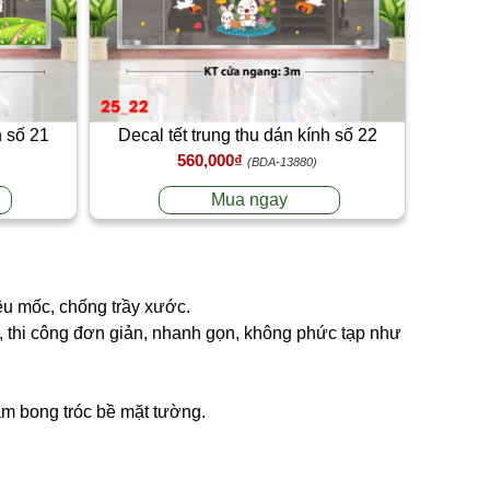
h số 21
Decal tết trung thu dán kính số 22
560,000₫
(BDA-13880)
Mua ngay
êu mốc, chống trầy xước.
ng, thi công đơn giản, nhanh gọn, không phức tạp như
làm bong tróc bề mặt tường.