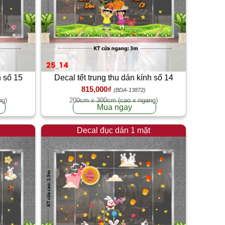
h số 15
Decal tết trung thu dán kính số 14
815,000₫
(BDA-13872)
ng)
200cm x 300cm (cao x ngang)
Mua ngay
Decal đục dán 1 mặt