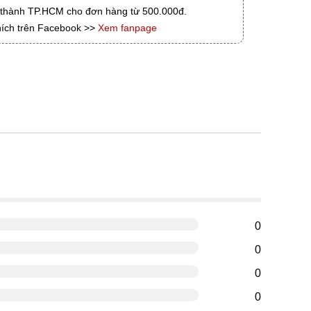
i thành TP.HCM cho đơn hàng từ 500.000đ.
hích trên Facebook >>
Xem fanpage
g
0
0
0
0