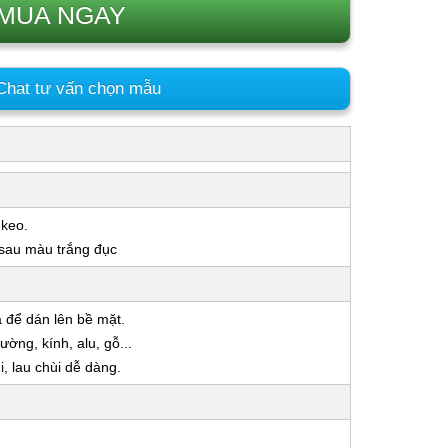
MUA NGAY
hat tư vấn chọn mẫu
 keo.
 sau màu trắng đục
a để dán lên bề mặt.
ờng, kính, alu, gỗ...
 lau chùi dễ dàng.