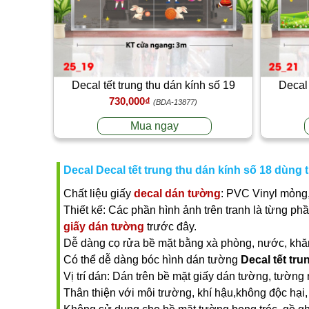
Decal tết trung thu dán kính số 19
Decal 
730,000₫
(BDA-13877)
Mua ngay
Decal Decal tết trung thu dán kính số 18 dùng 
Chất liệu giấy
decal dán tường
: PVC Vinyl mỏng,
Thiết kế: Các phần hình ảnh trên tranh là từng ph
giấy dán tường
trước đây.
Dễ dàng cọ rửa bề mặt bằng xà phòng, nước, khăn ư
Có thể dễ dàng bóc hình dán tường
Decal tết tru
Vị trí dán: Dán trên bề mặt giấy dán tường, tường 
Thân thiện với môi trường, khí hậu,không độc hại, 