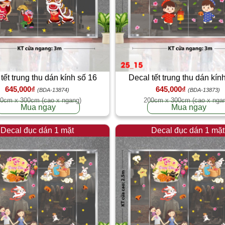
tết trung thu dán kính số 16
Decal tết trung thu dán kín
645,000₫
645,000₫
(BDA-13874)
(BDA-13873)
0cm x 300cm (cao x ngang)
200cm x 300cm (cao x nga
Mua ngay
Mua ngay
Decal đục dán 1 mặt
Decal đục dán 1 mặt