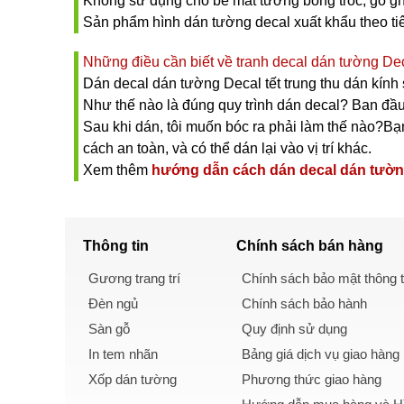
Không sử dụng cho bề măt tường bong tróc, gồ gh
Sản phẩm hình dán tường decal xuất khẩu theo t
Những điều cần biết về tranh decal dán tường Deca
Dán decal dán tường Decal tết trung thu dán kính
Như thế nào là đúng quy trình dán decal? Ban đầu
Sau khi dán, tôi muốn bóc ra phải làm thế nào?Bạn 
cách an toàn, và có thể dán lại vào vị trí khác.
Xem thêm
hướng dẫn cách dán decal dán tườ
Thông tin
Chính sách
bán hàng
Gương trang trí
Chính sách bảo mật thông t
Đèn ngủ
Chính sách bảo hành
Sàn gỗ
Quy định sử dụng
In tem nhãn
Bảng giá dịch vụ giao hàng
Xốp dán tường
Phương thức giao hàng