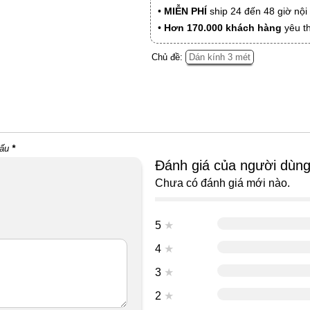
•
MIỄN PHÍ
ship 24 đến 48 giờ nộ
•
Hơn 170.000 khách hàng
yêu t
Chủ đề:
Dán kính 3 mét
dấu
*
Đánh giá của người dùn
Chưa có đánh giá mới nào.
5
★
4
★
3
★
2
★