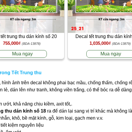
tết trung thu dán kính số 20
Decal tết trung thu dán kín
755,000₫
1,035,000₫
(BDA-13878)
(BDA-13879)
Mua ngay
Mua ngay
trong Tết Trung thu
 hình ảnh trên decal không phai bạc mầu, chống thấm, chống r
ần lẻ, dán lên như tranh, không viền trắng, có thể bóc ra dễ dà
ớt, khả năng chịu kiềm, axit tốt,.
ng thu dán kính số 18
ra để dán lại sang vị trí khác mà không 
nhẵn, khô, bề mặt kính, gỗ, kim loại, gạch men v.v.
tiết kiệm nguyên liệu