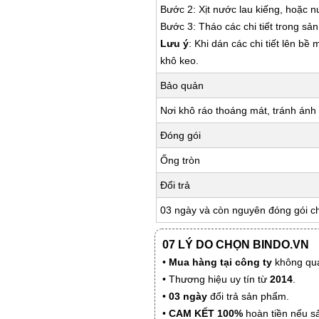
Bước 2: Xịt nước lau kiếng, hoặc 
Bước 3: Tháo các chi tiết trong s
Lưu ý
: Khi dán các chi tiết lên bề
khô keo.
Bảo quản
Nơi khô ráo thoáng mát, tránh ánh 
Đóng gói
Ống tròn
Đổi trả
03 ngày và còn nguyên đóng gói c
07 LÝ DO CHỌN BINDO.VN
•
Mua hàng tại công ty
không qua
• Thương hiệu uy tín từ
2014
.
•
03 ngày
đổi trả sản phẩm.
•
CAM KẾT 100%
hoàn tiền nếu s