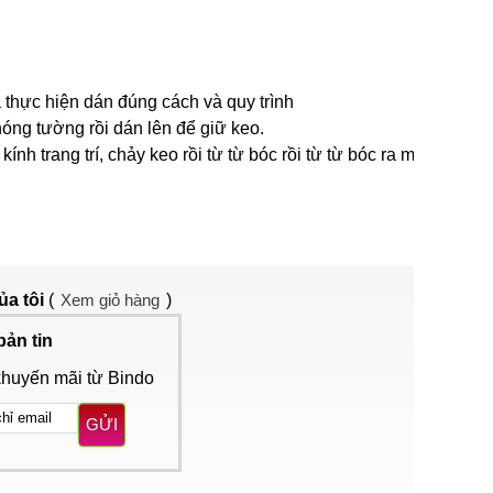
 thực hiện dán đúng cách và quy trình
óng tường rồi dán lên để giữ keo.
 trang trí, chảy keo rồi từ từ bóc rồi từ từ bóc ra một
ủa tôi
(
Xem giỏ hàng
)
bản tin
khuyến mãi từ Bindo
GỬI