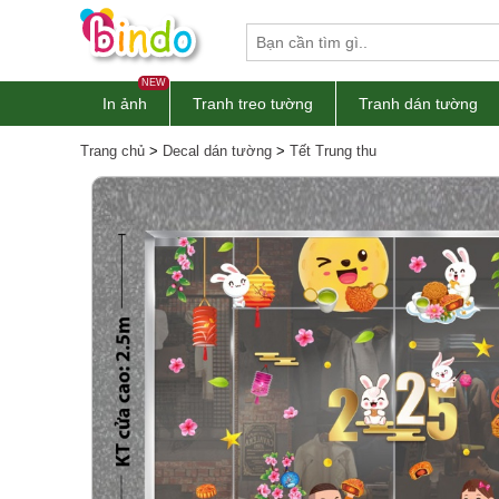
NEW
In ảnh
Tranh treo tường
Tranh dán tường
Trang chủ
>
Decal dán tường
>
Tết Trung thu