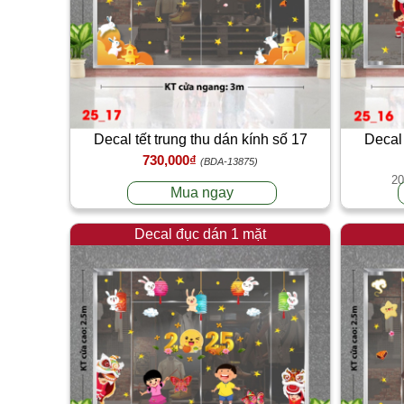
Decal tết trung thu dán kính số 17
Decal 
730,000₫
(BDA-13875)
20
Mua ngay
Decal đục dán 1 mặt