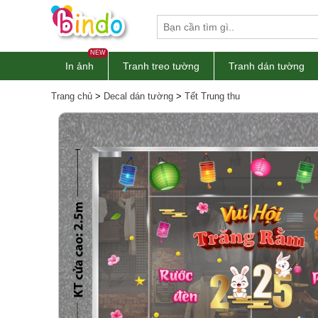
NEW
In ảnh
Tranh treo tường
Tranh dán tường
Trang chủ
>
Decal dán tường
>
Tết Trung thu