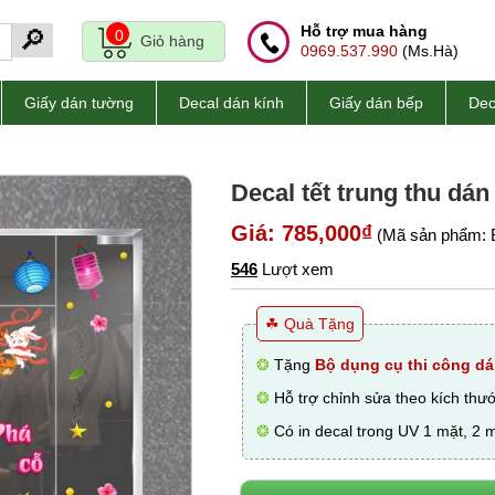
Hỗ trợ mua hàng
🔎
0
Giỏ hàng
0969.537.990
(Ms.Hà)
Giấy dán tường
Decal dán kính
Giấy dán bếp
Dec
Decal tết trung thu dán
Giá: 785,000₫
(Mã sản phẩm: 
546
Lượt xem
☘ Quà Tặng
❂
Tặng
Bộ dụng cụ thi công dá
❂
Hỗ trợ chỉnh sửa theo kích thư
❂
Có in decal trong UV 1 mặt, 2 m