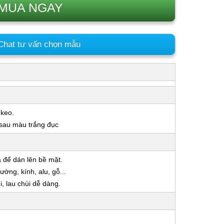
MUA NGAY
hat tư vấn chọn mẫu
 keo.
 sau màu trắng đục
a để dán lên bề mặt.
ờng, kính, alu, gỗ...
 lau chùi dễ dàng.