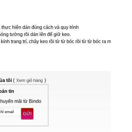
 thực hiện dán đúng cách và quy trình
óng tường rồi dán lên để giữ keo.
 trang trí, chảy keo rồi từ từ bóc rồi từ từ bóc ra một
ủa tôi
(
Xem giỏ hàng
)
bản tin
khuyến mãi từ Bindo
GỬI