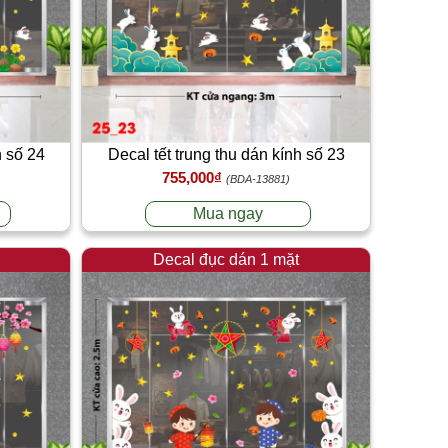
h số 24
Decal tết trung thu dán kính số 23
755,000₫
(BDA-13881)
Mua ngay
Decal đục dán 1 mặt