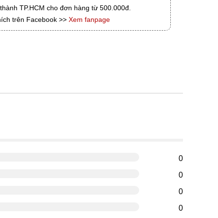
i thành TP.HCM cho đơn hàng từ 500.000đ.
hích trên Facebook >>
Xem fanpage
g
0
0
0
0