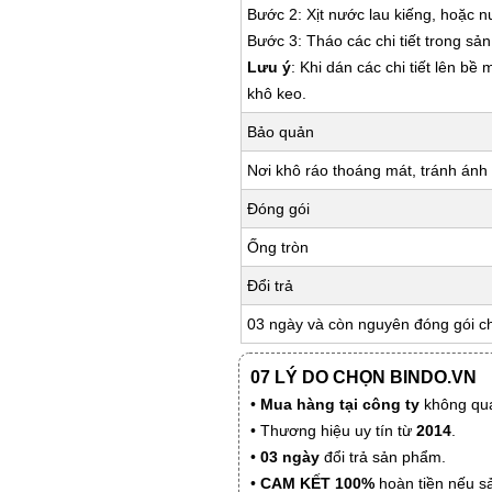
Bước 2: Xịt nước lau kiếng, hoặc 
Bước 3: Tháo các chi tiết trong s
Lưu ý
: Khi dán các chi tiết lên bề
khô keo.
Bảo quản
Nơi khô ráo thoáng mát, tránh ánh 
Đóng gói
Ống tròn
Đổi trả
03 ngày và còn nguyên đóng gói c
07 LÝ DO CHỌN BINDO.VN
•
Mua hàng tại công ty
không qua
• Thương hiệu uy tín từ
2014
.
•
03 ngày
đổi trả sản phẩm.
•
CAM KẾT 100%
hoàn tiền nếu s