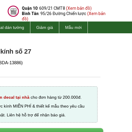
Quận 10
: 609/21 CMT8
(Xem bản đồ)
Bình Tân
: 95/26 Đường Chiến lược
(Xem bản
đồ)
al dán tường
Giảm giá
Mẫu mới
 kính số 27
BDA-13886)
n decal tại nhà
cho đơn hàng từ 200.000đ.
ớc kính MIỄN PHÍ & thiết kế mẫu theo yêu cầu
ặt. Liên hệ hỗ trợ để nhận báo giá.