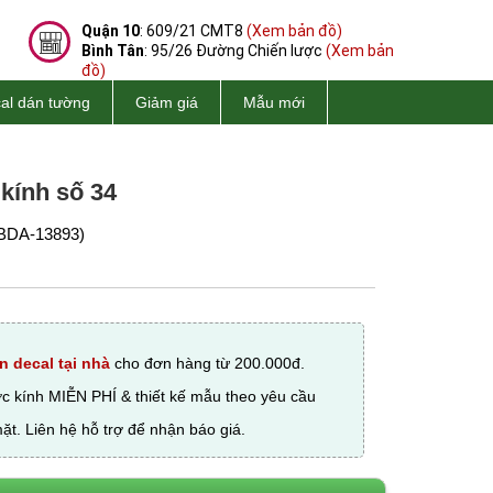
Quận 10
: 609/21 CMT8
(Xem bản đồ)
Bình Tân
: 95/26 Đường Chiến lược
(Xem bản
đồ)
al dán tường
Giảm giá
Mẫu mới
 kính số 34
BDA-13893)
n decal tại nhà
cho đơn hàng từ 200.000đ.
ớc kính MIỄN PHÍ & thiết kế mẫu theo yêu cầu
ặt. Liên hệ hỗ trợ để nhận báo giá.