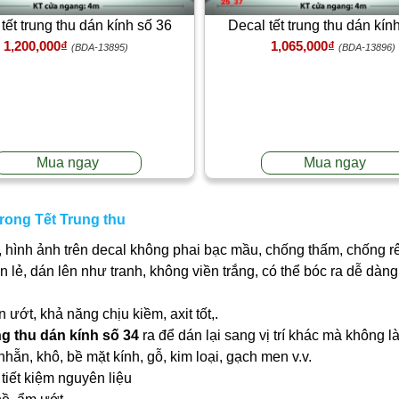
tết trung thu dán kính số 36
Decal tết trung thu dán kín
1,200,000₫
1,065,000₫
(BDA-13895)
(BDA-13896)
Mua ngay
Mua ngay
trong Tết Trung thu
 hình ảnh trên decal không phai bạc mầu, chống thấm, chống r
ần lẻ, dán lên như tranh, không viền trắng, có thể bóc ra dễ dà
ớt, khả năng chịu kiềm, axit tốt,.
ng thu dán kính số 34
ra để dán lại sang vị trí khác mà không 
nhẵn, khô, bề mặt kính, gỗ, kim loại, gạch men v.v.
tiết kiệm nguyên liệu