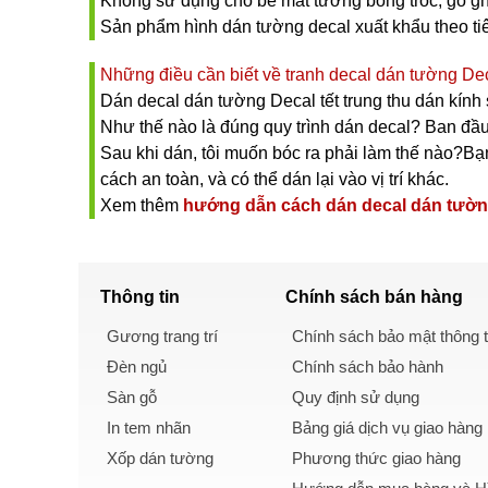
Không sử dụng cho bề măt tường bong tróc, gồ gh
Sản phẩm hình dán tường decal xuất khẩu theo t
Những điều cần biết về tranh decal dán tường Deca
Dán decal dán tường Decal tết trung thu dán kính
Như thế nào là đúng quy trình dán decal? Ban đầu
Sau khi dán, tôi muốn bóc ra phải làm thế nào?Bạn 
cách an toàn, và có thể dán lại vào vị trí khác.
Xem thêm
hướng dẫn cách dán decal dán tườ
Thông tin
Chính sách
bán hàng
Gương trang trí
Chính sách bảo mật thông t
Đèn ngủ
Chính sách bảo hành
Sàn gỗ
Quy định sử dụng
In tem nhãn
Bảng giá dịch vụ giao hàng
Xốp dán tường
Phương thức giao hàng