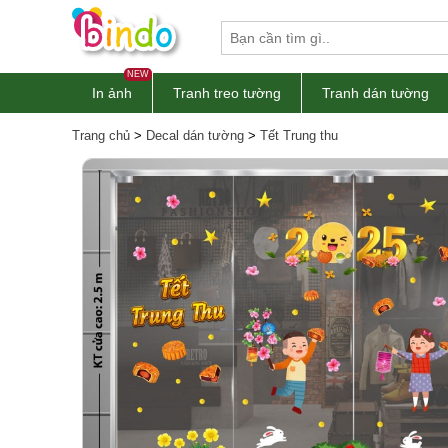
NEW
In ảnh
Tranh treo tường
Tranh dán tường
Trang chủ
>
Decal dán tường
>
Tết Trung thu