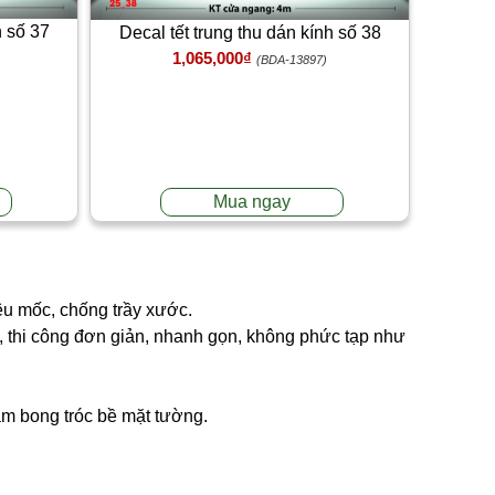
h số 37
Decal tết trung thu dán kính số 38
1,065,000₫
(BDA-13897)
Mua ngay
êu mốc, chống trầy xước.
ng, thi công đơn giản, nhanh gọn, không phức tạp như
làm bong tróc bề mặt tường.