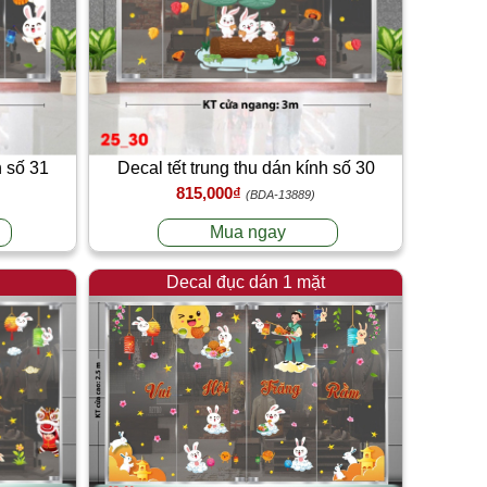
h số 31
Decal tết trung thu dán kính số 30
815,000₫
(BDA-13889)
Mua ngay
Decal đục dán 1 mặt