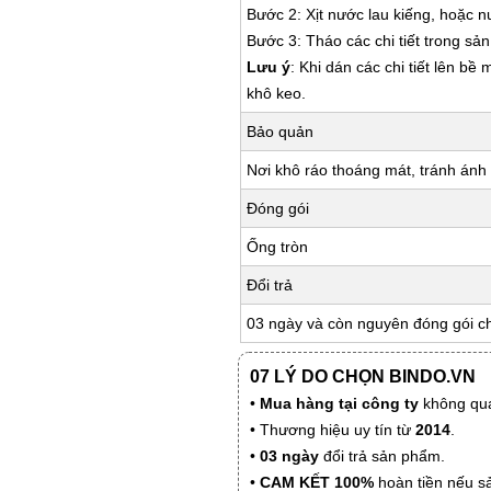
Bước 2: Xịt nước lau kiếng, hoặc 
Bước 3: Tháo các chi tiết trong s
Lưu ý
: Khi dán các chi tiết lên bề
khô keo.
Bảo quản
Nơi khô ráo thoáng mát, tránh ánh 
Đóng gói
Ống tròn
Đổi trả
03 ngày và còn nguyên đóng gói c
07 LÝ DO CHỌN BINDO.VN
•
Mua hàng tại công ty
không qua
• Thương hiệu uy tín từ
2014
.
•
03 ngày
đổi trả sản phẩm.
•
CAM KẾT 100%
hoàn tiền nếu s