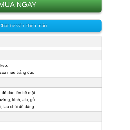
MUA NGAY
hat tư vấn chọn mẫu
 keo.
 sau màu trắng đục
a để dán lên bề mặt.
ờng, kính, alu, gỗ...
 lau chùi dễ dàng.