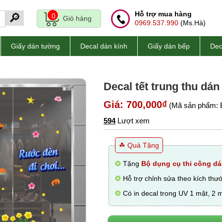
Hỗ trợ mua hàng
🔎
0
Giỏ hàng
0969.537.990
(Ms.Hà)
Giấy dán tường
Decal dán kính
Giấy dán bếp
Dec
Decal tết trung thu dán
Giá: 700,000₫
(Mã sản phẩm: 
594
Lượt xem
☘ Quà Tặng
❂
Tặng
Bộ dụng cụ thi công dá
❂
Hỗ trợ chỉnh sửa theo kích thư
❂
Có in decal trong UV 1 mặt, 2 m