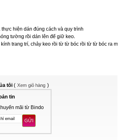
 thực hiện dán đúng cách và quy trình
óng tường rồi dán lên để giữ keo.
 trang trí, chảy keo rồi từ từ bóc rồi từ từ bóc ra một
ủa tôi
(
Xem giỏ hàng
)
bản tin
khuyến mãi từ Bindo
GỬI