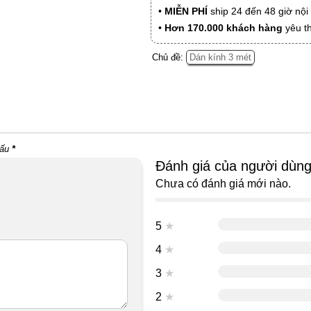
•
MIỄN PHÍ
ship 24 đến 48 giờ nộ
•
Hơn 170.000 khách hàng
yêu t
Chủ đề:
Dán kính 3 mét
dấu
*
Đánh giá của người dùn
Chưa có đánh giá mới nào.
5
★
4
★
3
★
2
★