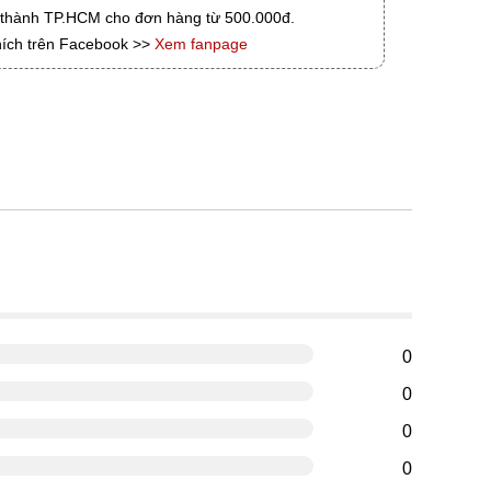
i thành TP.HCM cho đơn hàng từ 500.000đ.
hích trên Facebook >>
Xem fanpage
g
0
0
0
0