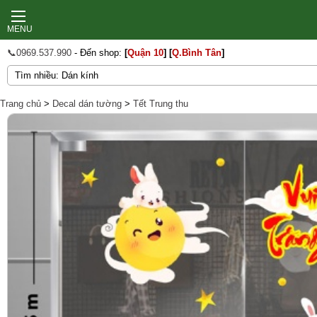
MENU
📞0969.537.990
- Đến shop:
[
Quận 10
]
[
Q.Bình Tân
]
Trang chủ
>
Decal dán tường
>
Tết Trung thu