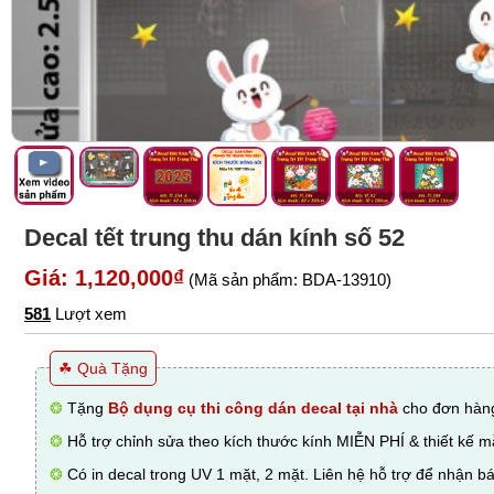
Decal tết trung thu dán kính số 52
Giá: 1,120,000₫
(Mã sản phẩm: BDA-13910)
581
Lượt xem
☘ Quà Tặng
❂
Tặng
Bộ dụng cụ thi công dán decal tại nhà
cho đơn hàng
❂
Hỗ trợ chỉnh sửa theo kích thước kính MIỄN PHÍ & thiết kế 
❂
Có in decal trong UV 1 mặt, 2 mặt. Liên hệ hỗ trợ để nhận bá