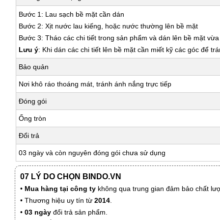
Bước 1: Lau sạch bề mặt cần dán
Bước 2: Xịt nước lau kiếng, hoặc nước thường lên bề mặt
Bước 3: Tháo các chi tiết trong sản phẩm và dán lên bề mặt vừ
Lưu ý
: Khi dán các chi tiết lên bề mặt cần miết kỹ các góc để tr
Bảo quản
Nơi khô ráo thoáng mát, tránh ánh nắng trực tiếp
Đóng gói
Ống tròn
Đổi trả
03 ngày và còn nguyên đóng gói chưa sử dụng
07 LÝ DO CHỌN BINDO.VN
•
Mua hàng tại công ty
không qua trung gian đảm bảo chất lượn
• Thương hiệu uy tín từ
2014
.
•
03 ngày
đổi trả sản phẩm.