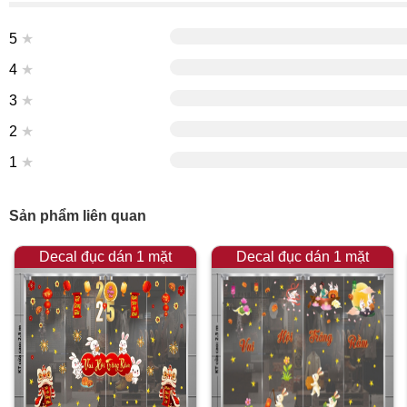
5
★
4
★
3
★
2
★
1
★
Sản phẩm liên quan
Decal đục dán 1 mặt
Decal đục dán 1 mặt