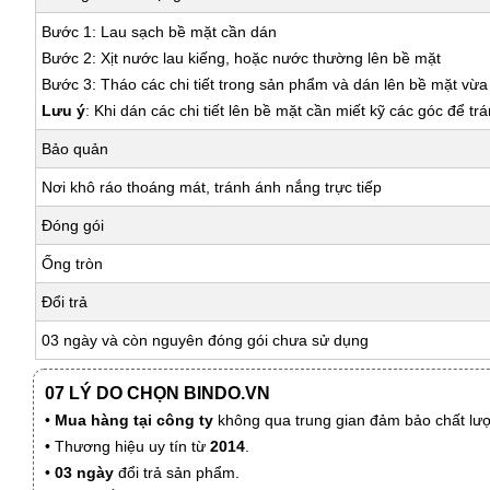
Bước 1: Lau sạch bề mặt cần dán
Bước 2: Xịt nước lau kiếng, hoặc nước thường lên bề mặt
Bước 3: Tháo các chi tiết trong sản phẩm và dán lên bề mặt vừ
Lưu ý
: Khi dán các chi tiết lên bề mặt cần miết kỹ các góc để tr
Bảo quản
Nơi khô ráo thoáng mát, tránh ánh nắng trực tiếp
Đóng gói
Ống tròn
Đổi trả
03 ngày và còn nguyên đóng gói chưa sử dụng
07 LÝ DO CHỌN BINDO.VN
•
Mua hàng tại công ty
không qua trung gian đảm bảo chất lượn
• Thương hiệu uy tín từ
2014
.
•
03 ngày
đổi trả sản phẩm.