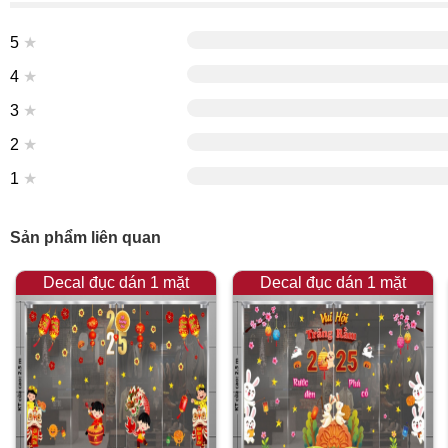
5
★
4
★
3
★
2
★
1
★
Sản phẩm liên quan
Decal đục dán 1 mặt
Decal đục dán 1 mặt