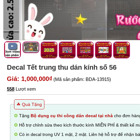
Decal Tết trung thu dán kính số 56
Giá: 1,000,000₫
(Mã sản phẩm: BDA-13915)
558
Lượt xem
☘ Quà Tặng
❂
Tặng
Bộ dụng cụ thi công dán decal tại nhà
cho đơn hàng
❂
Hỗ trợ chỉnh sửa theo kích thước kính MIỄN PHÍ & thiết kế 
❂
Có in decal trong UV 1 mặt, 2 mặt. Liên hệ hỗ trợ để nhận bá