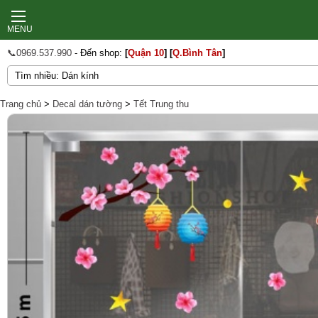
MENU
📞0969.537.990
- Đến shop:
[
Quận 10
]
[
Q.Bình Tân
]
Trang chủ
>
Decal dán tường
>
Tết Trung thu