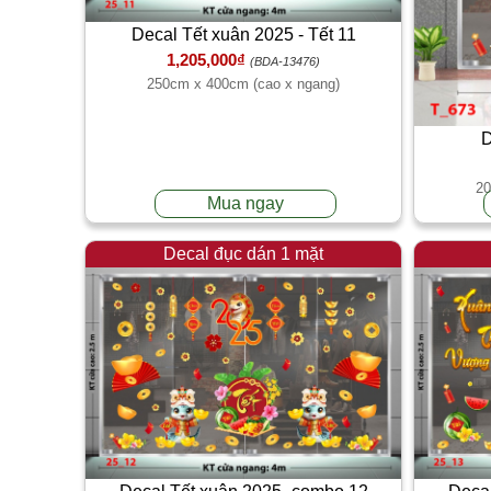
Decal Tết xuân 2025 - Tết 11
1,205,000₫
(BDA-13476)
250cm x 400cm (cao x ngang)
D
20
Mua ngay
Decal đục dán 1 mặt