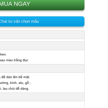
MUA NGAY
hat tư vấn chọn mẫu
 keo.
 sau màu trắng đục
a để dán lên bề mặt.
ờng, kính, alu, gỗ...
 lau chùi dễ dàng.