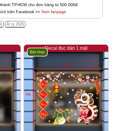
i thành TP.HCM cho đơn hàng từ 500.000đ.
hích trên Facebook >>
Xem fanpage
ét
Ất tỵ 2025
Decal đục dán 1 mặt
Bán chạy