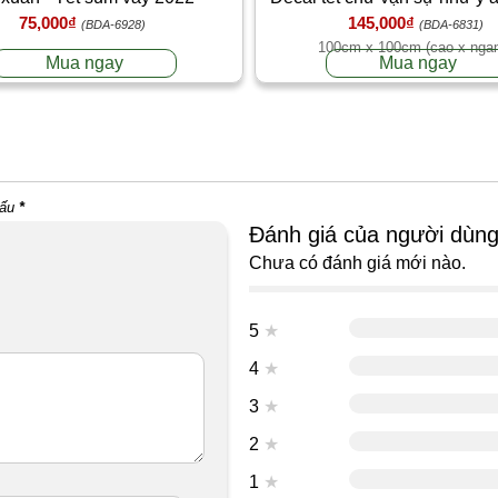
75,000₫
145,000₫
thịnh vượng
(BDA-6928)
(BDA-6831)
100cm x 100cm (cao x nga
Mua ngay
Mua ngay
dấu
*
Đánh giá của người dùn
Chưa có đánh giá mới nào.
5
★
4
★
3
★
2
★
1
★