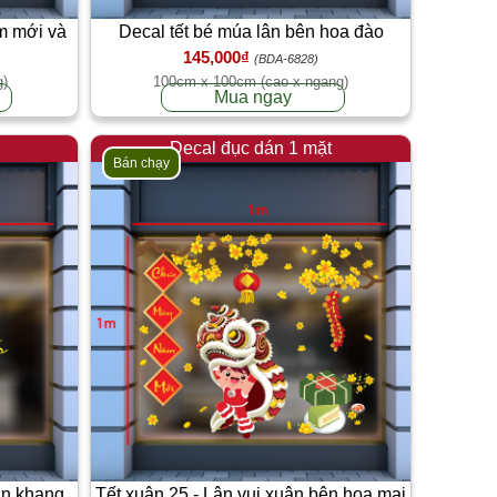
m mới và
Decal tết bé múa lân bên hoa đào
145,000₫
(BDA-6828)
g)
100cm x 100cm (cao x ngang)
Mua ngay
Decal đục dán 1 mặt
Bán chạy
an khang
Tết xuân 25 - Lân vui xuân bên hoa mai