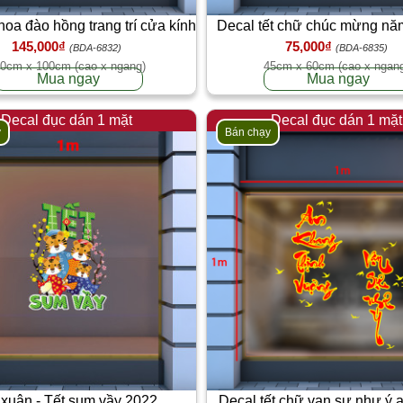
 hoa đào hồng trang trí cửa kính
Decal tết chữ chúc mừng nă
145,000₫
75,000₫
chim én vàng
(BDA-6832)
(BDA-6835)
0cm x 100cm (cao x ngang)
45cm x 60cm (cao x ngan
Mua ngay
Mua ngay
Decal đục dán 1 mặt
Decal đục dán 1 mặt
y
Bán chạy
 xuân - Tết sum vầy 2022
Decal tết chữ vạn sự như ý 