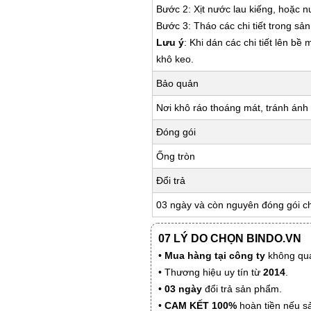
Bước 2: Xịt nước lau kiếng, hoặc 
Bước 3: Tháo các chi tiết trong s
Lưu ý
: Khi dán các chi tiết lên bề
khô keo.
Bảo quản
Nơi khô ráo thoáng mát, tránh ánh 
Đóng gói
Ống tròn
Đổi trả
03 ngày và còn nguyên đóng gói c
07 LÝ DO CHỌN BINDO.VN
•
Mua hàng tại công ty
không qua
• Thương hiệu uy tín từ
2014
.
•
03 ngày
đổi trả sản phẩm.
•
CAM KẾT 100%
hoàn tiền nếu s