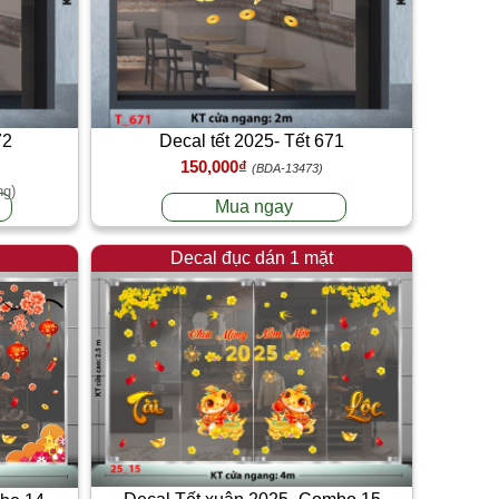
72
Decal tết 2025- Tết 671
150,000₫
(BDA-13473)
ng)
Mua ngay
Decal đục dán 1 mặt