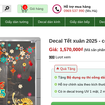
Hỗ trợ mua hàng
🔎
0
Giỏ hàng
0969.537.990
(Ms.Hà)
Giấy dán tường
Decal dán kính
Giấy dán bếp
Dec
Decal Tết xuân 2025 -
Giá: 1,570,000₫
(Mã sản phẩm
900
Lượt xem
☘ Quà Tặng
❂
Tặng
Bộ dụng cụ thi công dá
❂
Hỗ trợ chỉnh sửa theo kích thư
❂
Có in decal trong UV 1 mặt, 2 m