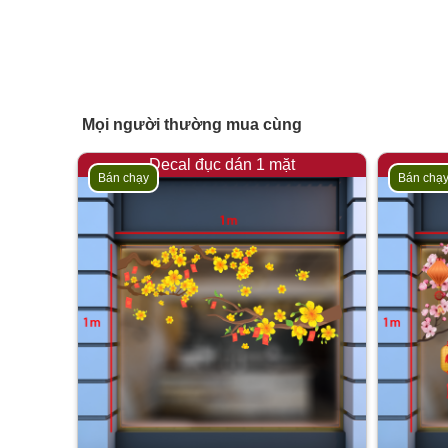
Mọi người thường mua cùng
Decal đục dán 1 mặt
Bán chạy
Bán chạ