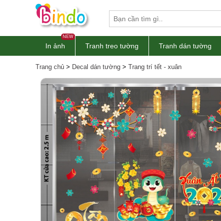
NEW
In ảnh
Tranh treo tường
Tranh dán tường
Trang chủ
>
Decal dán tường
>
Trang trí tết - xuân