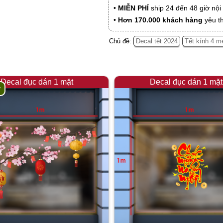
•
MIỄN PHÍ
ship 24 đến 48 giờ nộ
•
Hơn 170.000 khách hàng
yêu t
Chủ đề:
Decal tết 2024
Tết kính 4 m
Decal đục dán 1 mặt
Decal đục dán 1 mặt
y