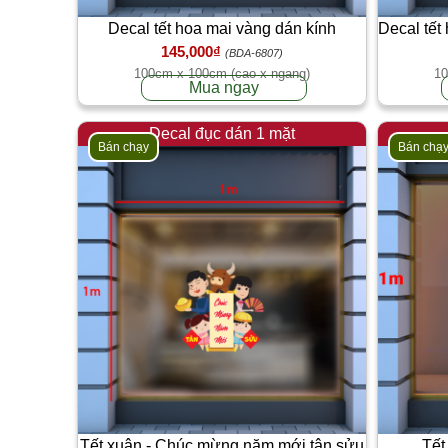
Decal tết hoa mai vàng dán kính
Decal tết
145,000₫
(BDA-6807)
100cm x 100cm (cao x ngang)
10
Mua ngay
Decal đục dán 1 mặt
Bán chạy
Bán chạ
Tết xuân - Chúc mừng năm mới tân sửu
Tết