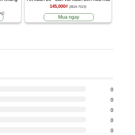
145,000₫
(BDA-7023)
ng)
Mua ngay
g
0
0
0
0
0