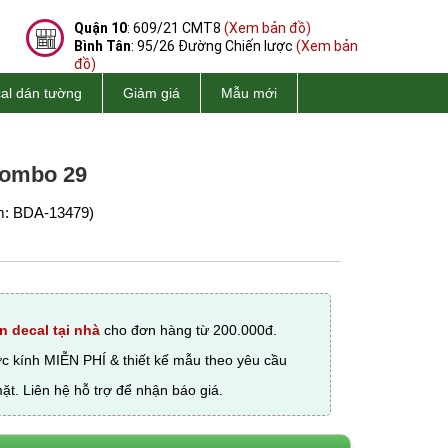
Quận 10
: 609/21 CMT8
(Xem bản đồ)
Bình Tân
: 95/26 Đường Chiến lược
(Xem bản
đồ)
al dán tường
Giảm giá
Mẫu mới
 combo 29
: BDA-13479)
n decal tại nhà
cho đơn hàng từ 200.000đ.
ớc kính MIỄN PHÍ & thiết kế mẫu theo yêu cầu
ặt. Liên hệ hỗ trợ để nhận báo giá.