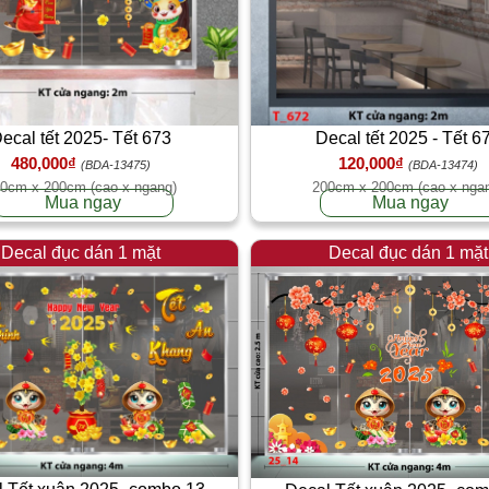
ecal tết 2025- Tết 673
Decal tết 2025 - Tết 6
480,000₫
120,000₫
(BDA-13475)
(BDA-13474)
0cm x 200cm (cao x ngang)
200cm x 200cm (cao x nga
Mua ngay
Mua ngay
Decal đục dán 1 mặt
Decal đục dán 1 mặt