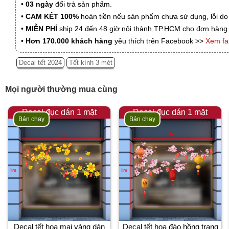
•
03 ngày
đổi trả sản phẩm.
•
CAM KẾT 100%
hoàn tiền nếu sản phẩm chưa sử dụng, lỗi do
•
MIỄN PHÍ
ship 24 đến 48 giờ nội thành TP.HCM cho đơn hàng 
•
Hơn 170.000 khách hàng
yêu thích trên Facebook >>
Xem f
Decal tết 2024
Tết kính 3 mét
Mọi người thường mua cùng
Decal đục dán 1 mặt
Decal đục dán 1 mặt
Bán chạy
Bán chạy
Decal tết hoa mai vàng dán
Decal tết hoa đào hồng trang