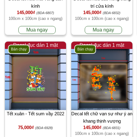
kính
trí cửa kính
145,000₫
145,000₫
(BDA-6807)
(BDA-6832)
100cm x 100cm (cao x ngang)
100cm x 100cm (cao x ngang)
Mua ngay
Mua ngay
Decal đục dán 1 mặt
Decal đục dán 1 mặt
Bán chạy
Bán chạy
Tết xuân - Tết sum vầy 2022
Decal tết chữ vạn sự như ý an
khang thịnh vượng
75,000₫
145,000₫
(BDA-6928)
(BDA-6831)
100cm x 100cm (cao x ngang)