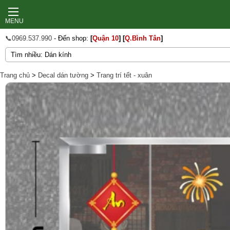
MENU
📞0969.537.990
- Đến shop:
[
Quận 10
]
[
Q.Bình Tân
]
Trang chủ
>
Decal dán tường
>
Trang trí tết - xuân