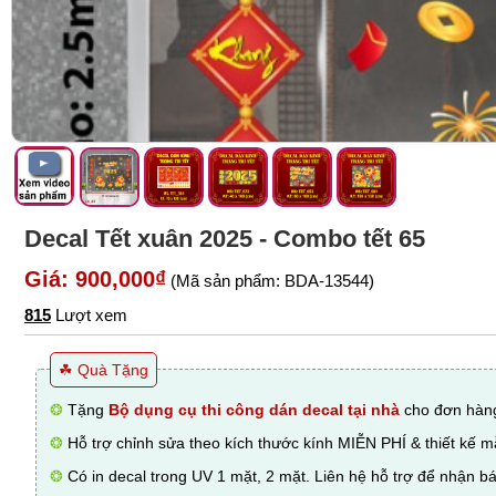
Decal Tết xuân 2025 - Combo tết 65
Giá: 900,000₫
(Mã sản phẩm: BDA-13544)
815
Lượt xem
☘ Quà Tặng
❂
Tặng
Bộ dụng cụ thi công dán decal tại nhà
cho đơn hàng
❂
Hỗ trợ chỉnh sửa theo kích thước kính MIỄN PHÍ & thiết kế 
❂
Có in decal trong UV 1 mặt, 2 mặt. Liên hệ hỗ trợ để nhận bá