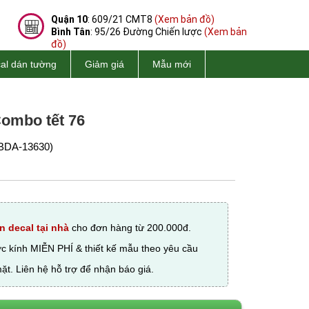
Quận 10
: 609/21 CMT8
(Xem bản đồ)
Bình Tân
: 95/26 Đường Chiến lược
(Xem bản
đồ)
al dán tường
Giảm giá
Mẫu mới
Combo tết 76
BDA-13630)
n decal tại nhà
cho đơn hàng từ 200.000đ.
ớc kính MIỄN PHÍ & thiết kế mẫu theo yêu cầu
ặt. Liên hệ hỗ trợ để nhận báo giá.