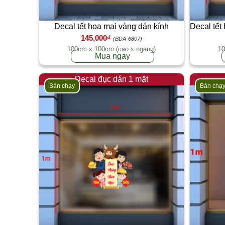
Decal tết hoa mai vàng dán kính
Decal tết
145,000₫
(BDA-6807)
100cm x 100cm (cao x ngang)
10
Mua ngay
Decal đục dán 1 mặt
Bán chạy
Bán chạ