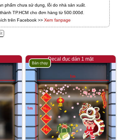
ản phẩm chưa sử dụng, lỗi do nhà sản xuất.
i thành TP.HCM cho đơn hàng từ 500.000đ.
hích trên Facebook >>
Xem fanpage
ét
Decal đục dán 1 mặt
Bán chạy