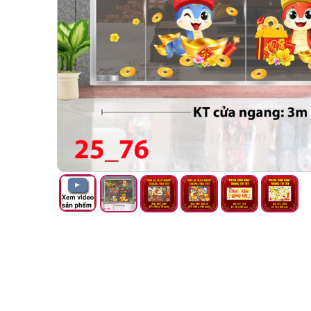
Đồng hồ
Đèn ngủ
Bán chạy
Giảm giá
Gương trang trí
Decal Halloween
Bài viết
Liên hệ