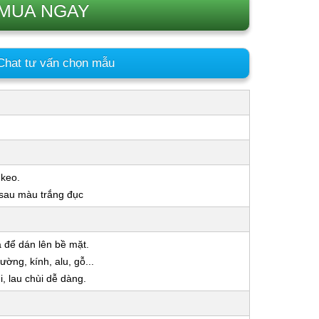
MUA NGAY
hat tư vấn chọn mẫu
 keo.
 sau màu trắng đục
a để dán lên bề mặt.
ờng, kính, alu, gỗ...
 lau chùi dễ dàng.