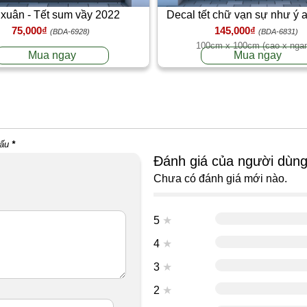
 xuân - Tết sum vầy 2022
Decal tết chữ vạn sự như ý 
75,000₫
145,000₫
thịnh vượng
(BDA-6928)
(BDA-6831)
100cm x 100cm (cao x nga
Mua ngay
Mua ngay
dấu
*
Đánh giá của người dùn
Chưa có đánh giá mới nào.
5
★
4
★
3
★
2
★