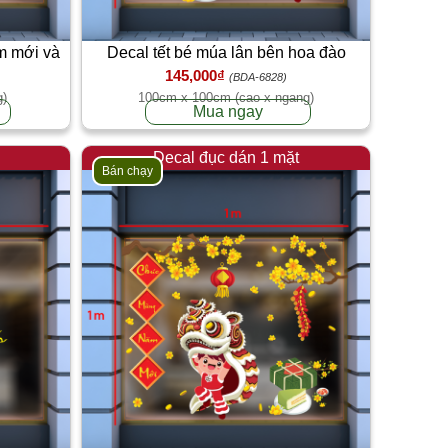
m mới và
Decal tết bé múa lân bên hoa đào
145,000₫
(BDA-6828)
g)
100cm x 100cm (cao x ngang)
Mua ngay
Decal đục dán 1 mặt
Bán chạy