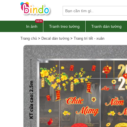
NEW
In ảnh
Tranh treo tường
Tranh dán tường
Tranh treo tường
Trang chủ
>
Decal dán tường
>
Trang trí tết - xuân
In ảnh theo yêu cầu
Decal Tết 2026
Decal Noel 2025
Thợ dán tường
Thi công dán kính
Decal dán tường
Giấy dán tường
Decal dán bếp
Decal dán kính
Tranh dán tường
Xốp dán tường
Sàn gỗ
Sàn nhựa