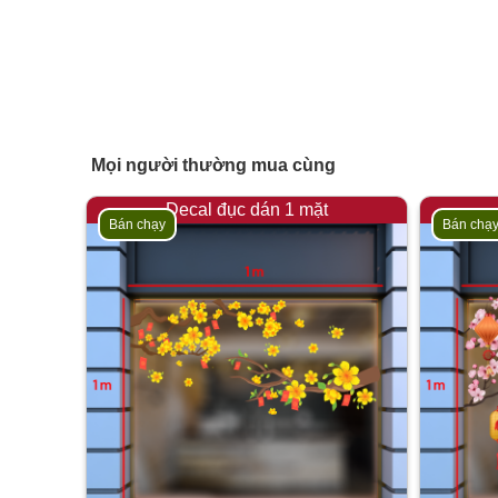
Mọi người thường mua cùng
Decal đục dán 1 mặt
Bán chạy
Bán chạ