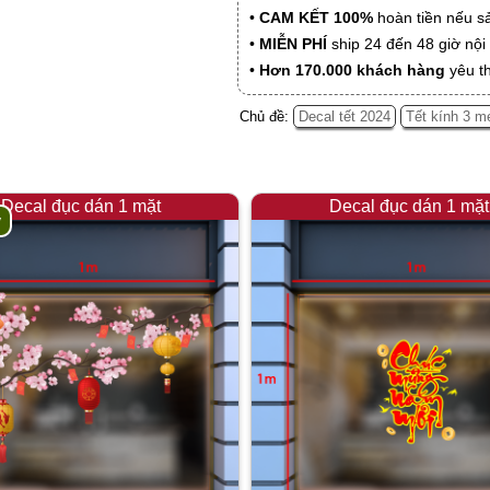
•
CAM KẾT 100%
hoàn tiền nếu s
•
MIỄN PHÍ
ship 24 đến 48 giờ nộ
•
Hơn 170.000 khách hàng
yêu t
Chủ đề:
Decal tết 2024
Tết kính 3 m
Decal đục dán 1 mặt
Decal đục dán 1 mặt
y