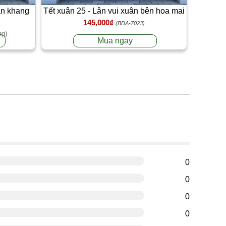
an khang
Tết xuân 25 - Lân vui xuân bên hoa mai
145,000₫
(BDA-7023)
ng)
Mua ngay
g
0
0
0
0