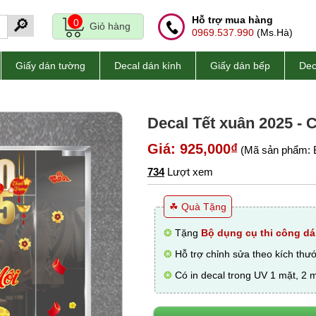
Hỗ trợ mua hàng
🔎
0
Giỏ hàng
0969.537.990
(Ms.Hà)
Giấy dán tường
Decal dán kính
Giấy dán bếp
Dec
Decal Tết xuân 2025 - 
Giá: 925,000₫
(Mã sản phẩm: 
734
Lượt xem
☘ Quà Tặng
❂
Tặng
Bộ dụng cụ thi công dá
❂
Hỗ trợ chỉnh sửa theo kích thư
❂
Có in decal trong UV 1 mặt, 2 m