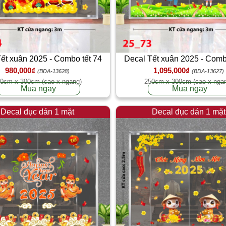
ết xuân 2025 - Combo tết 74
Decal Tết xuân 2025 - Comb
980,000₫
1,095,000₫
(BDA-13628)
(BDA-13627)
0cm x 300cm (cao x ngang)
250cm x 300cm (cao x nga
Mua ngay
Mua ngay
Decal đục dán 1 mặt
Decal đục dán 1 mặt