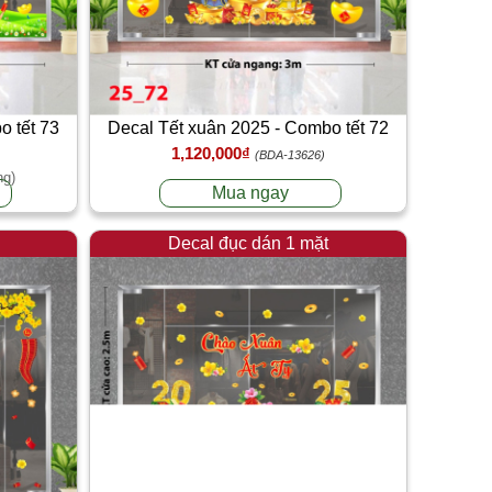
o tết 73
Decal Tết xuân 2025 - Combo tết 72
1,120,000₫
(BDA-13626)
ng)
Mua ngay
Decal đục dán 1 mặt