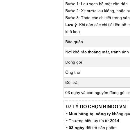
Bước 1: Lau sạch bề mặt cần dán
Bước 2: Xịt nước lau kiếng, hoặc 
Bước 3: Tháo các chi tiết trong s
Lưu ý
: Khi dán các chi tiết lên bề
khô keo.
Bảo quản
Nơi khô ráo thoáng mát, tránh ánh 
Đóng gói
Ống tròn
Đổi trả
03 ngày và còn nguyên đóng gói c
07 LÝ DO CHỌN BINDO.VN
•
Mua hàng tại công ty
không qua
• Thương hiệu uy tín từ
2014
.
•
03 ngày
đổi trả sản phẩm.