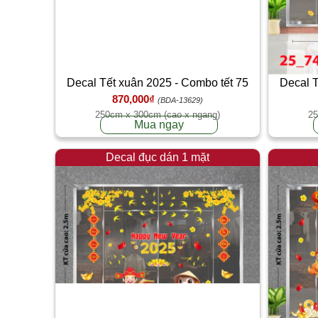
Decal Tết xuân 2025 - Combo tết 75
Decal T
870,000₫
(BDA-13629)
250cm x 300cm (cao x ngang)
25
Mua ngay
Decal đục dán 1 mặt