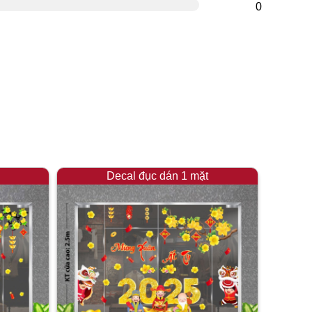
0
Decal đục dán 1 mặt