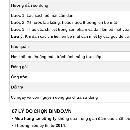
Hướng dẫn sử dụng
Bước 1: Lau sạch bề mặt cần dán
Bước 2: Xịt nước lau kiếng, hoặc nước thường lên bề mặt
Bước 3: Tháo các chi tiết trong sản phẩm và dán lên bề mặt vừ
Lưu ý
: Khi dán các chi tiết lên bề mặt cần miết kỹ các góc để tr
Bảo quản
Nơi khô ráo thoáng mát, tránh ánh nắng trực tiếp
Đóng gói
Ống tròn
Đổi trả
03 ngày và còn nguyên đóng gói chưa sử dụng
07 LÝ DO CHỌN BINDO.VN
•
Mua hàng tại công ty
không qua trung gian đảm bảo chất lượn
• Thương hiệu uy tín từ
2014
.