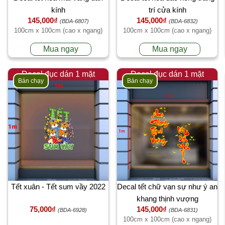
kính
trí cửa kính
145,000₫
145,000₫
(BDA-6807)
(BDA-6832)
100cm x 100cm (cao x ngang)
100cm x 100cm (cao x ngang)
Mua ngay
Mua ngay
Decal đục dán 1 mặt
Decal đục dán 1 mặt
Bán chạy
Bán chạy
Tết xuân - Tết sum vầy 2022
Decal tết chữ vạn sự như ý an
khang thịnh vượng
75,000₫
145,000₫
(BDA-6928)
(BDA-6831)
100cm x 100cm (cao x ngang)