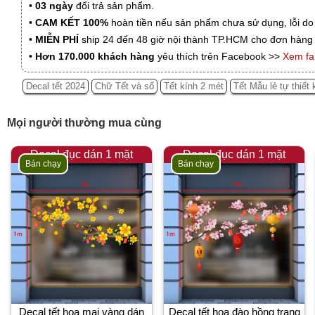
•
03 ngày
đổi trả sản phẩm.
•
CAM KẾT 100%
hoàn tiền nếu sản phẩm chưa sử dụng, lỗi do
•
MIỄN PHÍ
ship 24 đến 48 giờ nội thành TP.HCM cho đơn hàng 
•
Hơn 170.000 khách hàng
yêu thích trên Facebook >>
Xem f
Decal tết 2024
Chữ Tết và số
Tết kính 2 mét
Tết Mẫu lẻ tự thiết 
Mọi người thường mua cùng
Decal đục dán 1 mặt
Decal đục dán 1 mặt
Bán chạy
Bán chạy
Decal tết hoa mai vàng dán
Decal tết hoa đào hồng trang