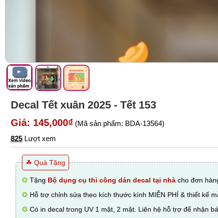
Decal Tết xuân 2025 - Tết 153
Giá: 145,000₫
(Mã sản phẩm: BDA-13564)
825
Lượt xem
☘ Quà Tặng
❂
Tặng
Bộ dụng cụ thi công dán decal tại nhà
cho đơn hàng
❂
Hỗ trợ chỉnh sửa theo kích thước kính MIỄN PHÍ & thiết kế 
❂
Có in decal trong UV 1 mặt, 2 mặt. Liên hệ hỗ trợ để nhận bá