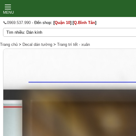
MENU
📞0969.537.990
- Đến shop:
[
Quận 10
]
[
Q.Bình Tân
]
Trang chủ
>
Decal dán tường
>
Trang trí tết - xuân