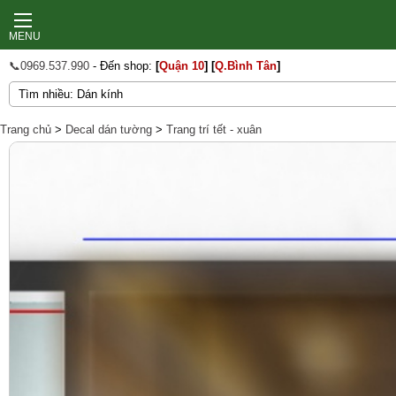
MENU
📞0969.537.990
- Đến shop:
[
Quận 10
]
[
Q.Bình Tân
]
Trang chủ
>
Decal dán tường
>
Trang trí tết - xuân