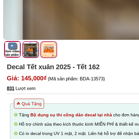
Decal Tết xuân 2025 - Tết 162
Giá: 145,000₫
(Mã sản phẩm: BDA-13573)
831
Lượt xem
☘ Quà Tặng
❂
Tặng
Bộ dụng cụ thi công dán decal tại nhà
cho đơn hàng
❂
Hỗ trợ chỉnh sửa theo kích thước kính MIỄN PHÍ & thiết kế 
❂
Có in decal trong UV 1 mặt, 2 mặt. Liên hệ hỗ trợ để nhận bá