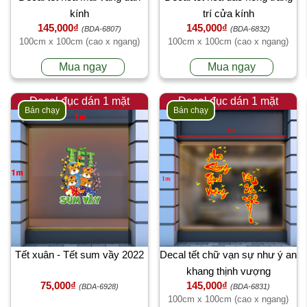
kính
trí cửa kính
145,000₫
145,000₫
(BDA-6807)
(BDA-6832)
100cm x 100cm (cao x ngang)
100cm x 100cm (cao x ngang)
Mua ngay
Mua ngay
Decal đục dán 1 mặt
Decal đục dán 1 mặt
Bán chạy
Bán chạy
Tết xuân - Tết sum vầy 2022
Decal tết chữ vạn sự như ý an
khang thịnh vượng
75,000₫
145,000₫
(BDA-6928)
(BDA-6831)
100cm x 100cm (cao x ngang)