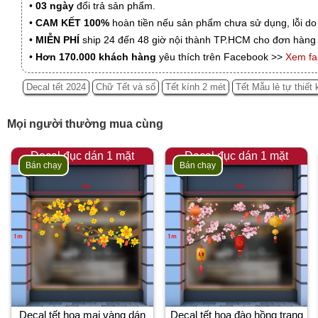
•
03 ngày
đổi trả sản phẩm.
•
CAM KẾT 100%
hoàn tiền nếu sản phẩm chưa sử dụng, lỗi do
•
MIỄN PHÍ
ship 24 đến 48 giờ nội thành TP.HCM cho đơn hàng 
•
Hơn 170.000 khách hàng
yêu thích trên Facebook >>
Xem f
Decal tết 2024
Chữ Tết và số
Tết kính 2 mét
Tết Mẫu lẻ tự thiết 
Mọi người thường mua cùng
Decal đục dán 1 mặt
Decal đục dán 1 mặt
Bán chạy
Bán chạy
Decal tết hoa mai vàng dán
Decal tết hoa đào hồng trang