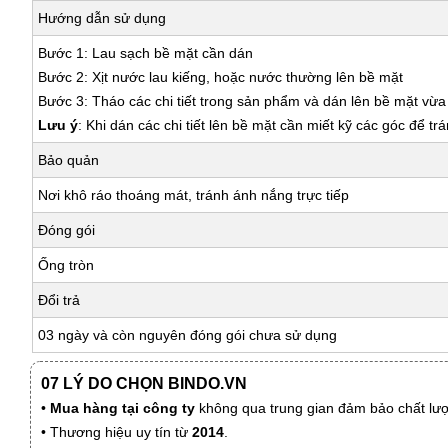
Hướng dẫn sử dụng
Bước 1: Lau sạch bề mặt cần dán
Bước 2: Xịt nước lau kiếng, hoặc nước thường lên bề mặt
Bước 3: Tháo các chi tiết trong sản phẩm và dán lên bề mặt vừ
Lưu ý
: Khi dán các chi tiết lên bề mặt cần miết kỹ các góc để tr
Bảo quản
Nơi khô ráo thoáng mát, tránh ánh nắng trực tiếp
Đóng gói
Ống tròn
Đổi trả
03 ngày và còn nguyên đóng gói chưa sử dụng
07 LÝ DO CHỌN BINDO.VN
•
Mua hàng tại công ty
không qua trung gian đảm bảo chất lượn
• Thương hiệu uy tín từ
2014
.