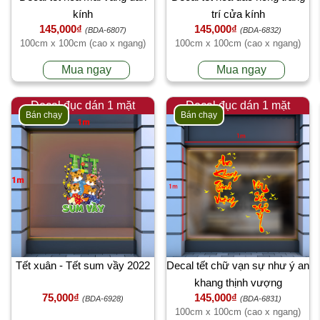
kính
trí cửa kính
145,000₫
145,000₫
(BDA-6807)
(BDA-6832)
100cm x 100cm (cao x ngang)
100cm x 100cm (cao x ngang)
Mua ngay
Mua ngay
Decal đục dán 1 mặt
Decal đục dán 1 mặt
Bán chạy
Bán chạy
Tết xuân - Tết sum vầy 2022
Decal tết chữ vạn sự như ý an
khang thịnh vượng
75,000₫
145,000₫
(BDA-6928)
(BDA-6831)
100cm x 100cm (cao x ngang)