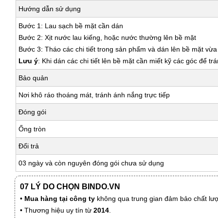
Hướng dẫn sử dụng
Bước 1: Lau sạch bề mặt cần dán
Bước 2: Xịt nước lau kiếng, hoặc nước thường lên bề mặt
Bước 3: Tháo các chi tiết trong sản phẩm và dán lên bề mặt vừ
Lưu ý
: Khi dán các chi tiết lên bề mặt cần miết kỹ các góc để tr
Bảo quản
Nơi khô ráo thoáng mát, tránh ánh nắng trực tiếp
Đóng gói
Ống tròn
Đổi trả
03 ngày và còn nguyên đóng gói chưa sử dụng
07 LÝ DO CHỌN BINDO.VN
•
Mua hàng tại công ty
không qua trung gian đảm bảo chất lượn
• Thương hiệu uy tín từ
2014
.