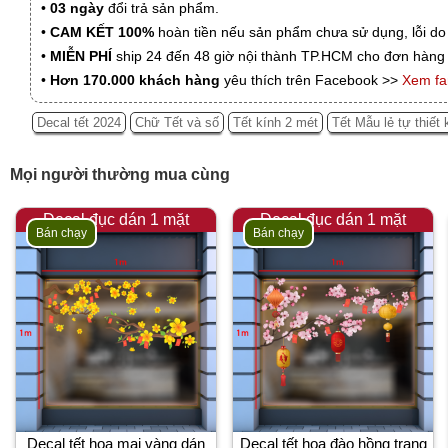
•
03 ngày
đổi trả sản phẩm.
•
CAM KẾT 100%
hoàn tiền nếu sản phẩm chưa sử dụng, lỗi do
•
MIỄN PHÍ
ship 24 đến 48 giờ nội thành TP.HCM cho đơn hàng 
•
Hơn 170.000 khách hàng
yêu thích trên Facebook >>
Xem f
Decal tết 2024
Chữ Tết và số
Tết kính 2 mét
Tết Mẫu lẻ tự thiết 
Mọi người thường mua cùng
Decal đục dán 1 mặt
Decal đục dán 1 mặt
Bán chạy
Bán chạy
Decal tết hoa mai vàng dán
Decal tết hoa đào hồng trang