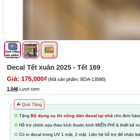
Decal Tết xuân 2025 - Tết 169
Giá: 175,000₫
(Mã sản phẩm: BDA-13580)
1,046
Lượt xem
☘ Quà Tặng
❂
Tặng
Bộ dụng cụ thi công dán decal tại nhà
cho đơn hàng
❂
Hỗ trợ chỉnh sửa theo kích thước kính MIỄN PHÍ & thiết kế 
❂
Có in decal trong UV 1 mặt, 2 mặt. Liên hệ hỗ trợ để nhận bá