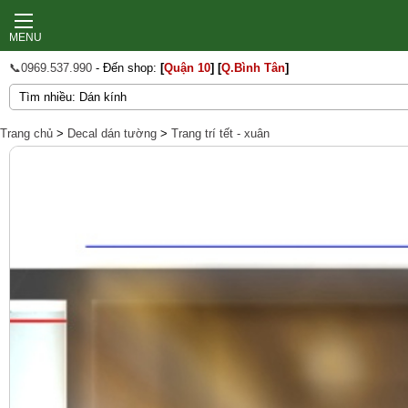
MENU
📞0969.537.990
- Đến shop:
[
Quận 10
]
[
Q.Bình Tân
]
Trang chủ
>
Decal dán tường
>
Trang trí tết - xuân