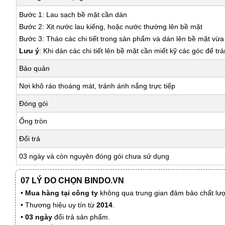
Bước 1: Lau sạch bề mặt cần dán
Bước 2: Xịt nước lau kiếng, hoặc nước thường lên bề mặt
Bước 3: Tháo các chi tiết trong sản phẩm và dán lên bề mặt vừ
Lưu ý
: Khi dán các chi tiết lên bề mặt cần miết kỹ các góc để tr
Bảo quản
Nơi khô ráo thoáng mát, tránh ánh nắng trực tiếp
Đóng gói
Ống tròn
Đổi trả
03 ngày và còn nguyên đóng gói chưa sử dụng
07 LÝ DO CHỌN BINDO.VN
•
Mua hàng tại công ty
không qua trung gian đảm bảo chất lượn
• Thương hiệu uy tín từ
2014
.
•
03 ngày
đổi trả sản phẩm.