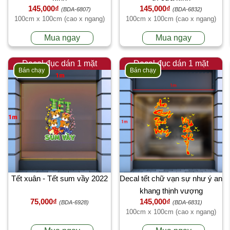
145,000₫
145,000₫
(BDA-6807)
(BDA-6832)
100cm x 100cm (cao x ngang)
100cm x 100cm (cao x ngang)
Mua ngay
Mua ngay
Decal đục dán 1 mặt
Decal đục dán 1 mặt
Bán chạy
Bán chạy
Tết xuân - Tết sum vầy 2022
Decal tết chữ vạn sự như ý an
khang thịnh vượng
75,000₫
145,000₫
(BDA-6928)
(BDA-6831)
100cm x 100cm (cao x ngang)