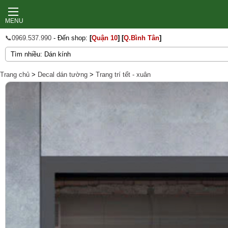
MENU
📞0969.537.990
- Đến shop:
[
Quận 10
]
[
Q.Bình Tân
]
Trang chủ
>
Decal dán tường
>
Trang trí tết - xuân