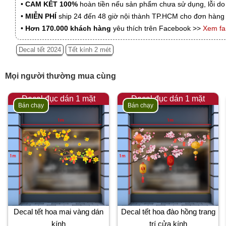
•
CAM KẾT 100%
hoàn tiền nếu sản phẩm chưa sử dụng, lỗi do
•
MIỄN PHÍ
ship 24 đến 48 giờ nội thành TP.HCM cho đơn hàng 
•
Hơn 170.000 khách hàng
yêu thích trên Facebook >>
Xem f
Decal tết 2024
Tết kính 2 mét
Mọi người thường mua cùng
Decal đục dán 1 mặt
Decal đục dán 1 mặt
Bán chạy
Bán chạy
Decal tết hoa mai vàng dán
Decal tết hoa đào hồng trang
kính
trí cửa kính