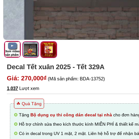
Decal Tết xuân 2025 - Tết 329A
Giá: 270,000₫
(Mã sản phẩm: BDA-13752)
1,037
Lượt xem
☘ Quà Tặng
❂
Tặng
Bộ dụng cụ thi công dán decal tại nhà
cho đơn hàng
❂
Hỗ trợ chỉnh sửa theo kích thước kính MIỄN PHÍ & thiết kế 
❂
Có in decal trong UV 1 mặt, 2 mặt. Liên hệ hỗ trợ để nhận bá