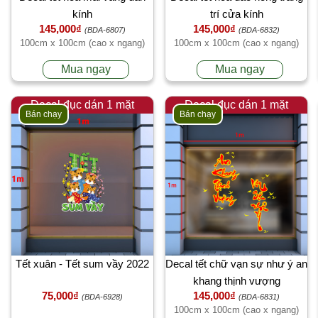
kính
trí cửa kính
145,000₫
145,000₫
(BDA-6807)
(BDA-6832)
100cm x 100cm (cao x ngang)
100cm x 100cm (cao x ngang)
Mua ngay
Mua ngay
Decal đục dán 1 mặt
Decal đục dán 1 mặt
Bán chạy
Bán chạy
Tết xuân - Tết sum vầy 2022
Decal tết chữ vạn sự như ý an
khang thịnh vượng
75,000₫
145,000₫
(BDA-6928)
(BDA-6831)
100cm x 100cm (cao x ngang)