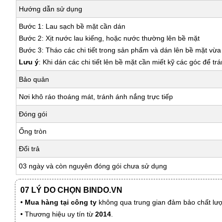
Hướng dẫn sử dụng
Bước 1: Lau sạch bề mặt cần dán
Bước 2: Xịt nước lau kiếng, hoặc nước thường lên bề mặt
Bước 3: Tháo các chi tiết trong sản phẩm và dán lên bề mặt vừ
Lưu ý
: Khi dán các chi tiết lên bề mặt cần miết kỹ các góc để tr
Bảo quản
Nơi khô ráo thoáng mát, tránh ánh nắng trực tiếp
Đóng gói
Ống tròn
Đổi trả
03 ngày và còn nguyên đóng gói chưa sử dụng
07 LÝ DO CHỌN BINDO.VN
•
Mua hàng tại công ty
không qua trung gian đảm bảo chất lượn
• Thương hiệu uy tín từ
2014
.