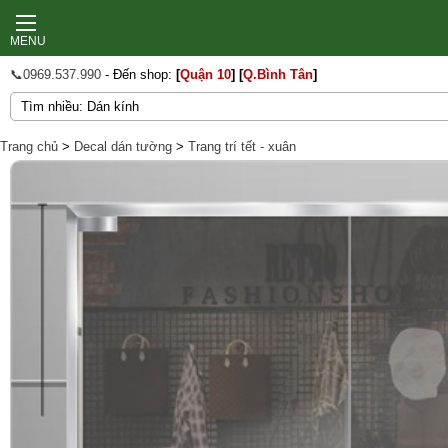
MENU
📞0969.537.990
- Đến shop:
[
Quận 10
]
[
Q.Bình Tân
]
Trang chủ
>
Decal dán tường
>
Trang trí tết - xuân