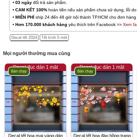
•
03 ngày
đổi trả sản phẩm.
•
CAM KẾT 100%
hoàn tiền nếu sản phẩm chưa sử dụng, lỗi do
•
MIỄN PHÍ
ship 24 đến 48 giờ nội thành TP.HCM cho đơn hàng 
•
Hơn 170.000 khách hàng
yêu thích trên Facebook >>
Xem f
Decal tết 2024
Tết kính 5 mét
Mọi người thường mua cùng
Decal đục dán 1 mặt
Decal đục dán 1 mặt
Bán chạy
Bán chạy
Decal tết hoa mai vàng dán
Decal tết hoa đào hồng trang