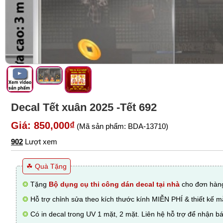
Decal Tết xuân 2025 -Tết 692
Giá: 850,000₫
(Mã sản phẩm: BDA-13710)
902
Lượt xem
☘ Quà Tặng
❂
Tặng
Bộ dụng cụ thi công dán decal tại nhà
cho đơn hàng
❂
Hỗ trợ chỉnh sửa theo kích thước kính MIỄN PHÍ & thiết kế 
❂
Có in decal trong UV 1 mặt, 2 mặt. Liên hệ hỗ trợ để nhận bá