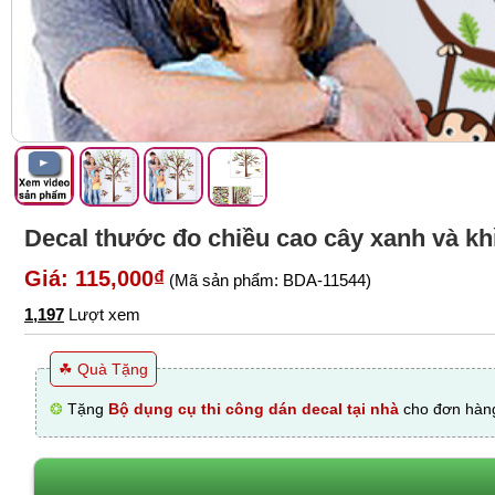
Decal thước đo chiều cao cây xanh và kh
Giá: 115,000₫
(Mã sản phẩm: BDA-11544)
1,197
Lượt xem
☘ Quà Tặng
❂
Tặng
Bộ dụng cụ thi công dán decal tại nhà
cho đơn hàng