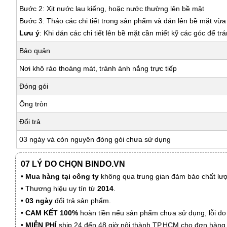
Bước 2: Xịt nước lau kiếng, hoặc nước thường lên bề mặt
Bước 3: Tháo các chi tiết trong sản phẩm và dán lên bề mặt vừ
Lưu ý
: Khi dán các chi tiết lên bề mặt cần miết kỹ các góc để tr
Bảo quản
Nơi khô ráo thoáng mát, tránh ánh nắng trực tiếp
Đóng gói
Ống tròn
Đổi trả
03 ngày và còn nguyên đóng gói chưa sử dụng
07 LÝ DO CHỌN BINDO.VN
•
Mua hàng tại công ty
không qua trung gian đảm bảo chất lượn
• Thương hiệu uy tín từ
2014
.
•
03 ngày
đổi trả sản phẩm.
•
CAM KẾT 100%
hoàn tiền nếu sản phẩm chưa sử dụng, lỗi do
•
MIỄN PHÍ
ship 24 đến 48 giờ nội thành TP.HCM cho đơn hàng 