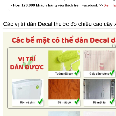
•
Hơn 170.000 khách hàng
yêu thích trên Facebook >>
Xem f
Các vị trí dán Decal thước đo chiều cao cây 