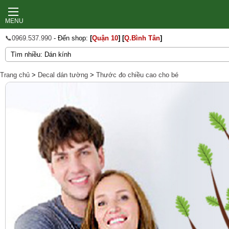
MENU
📞0969.537.990
- Đến shop:
[
Quận 10
]
[
Q.Bình Tân
]
Trang chủ
>
Decal dán tường
>
Thước đo chiều cao cho bé