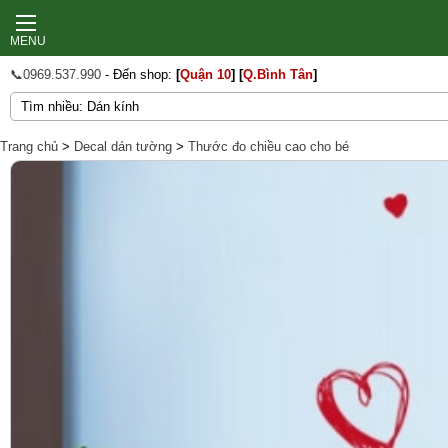
MENU
📞0969.537.990
- Đến shop:
[
Quận 10
]
[
Q.Bình Tân
]
Trang chủ
>
Decal dán tường
>
Thước đo chiều cao cho bé