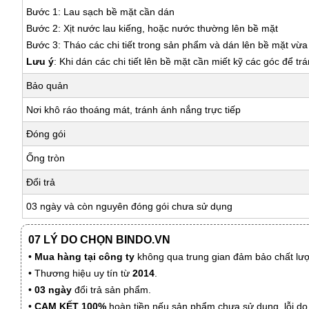
Bước 1: Lau sạch bề mặt cần dán
Bước 2: Xịt nước lau kiếng, hoặc nước thường lên bề mặt
Bước 3: Tháo các chi tiết trong sản phẩm và dán lên bề mặt vừ
Lưu ý
: Khi dán các chi tiết lên bề mặt cần miết kỹ các góc để tr
Bảo quản
Nơi khô ráo thoáng mát, tránh ánh nắng trực tiếp
Đóng gói
Ống tròn
Đổi trả
03 ngày và còn nguyên đóng gói chưa sử dụng
07 LÝ DO CHỌN BINDO.VN
•
Mua hàng tại công ty
không qua trung gian đảm bảo chất lượn
• Thương hiệu uy tín từ
2014
.
•
03 ngày
đổi trả sản phẩm.
•
CAM KẾT 100%
hoàn tiền nếu sản phẩm chưa sử dụng, lỗi do