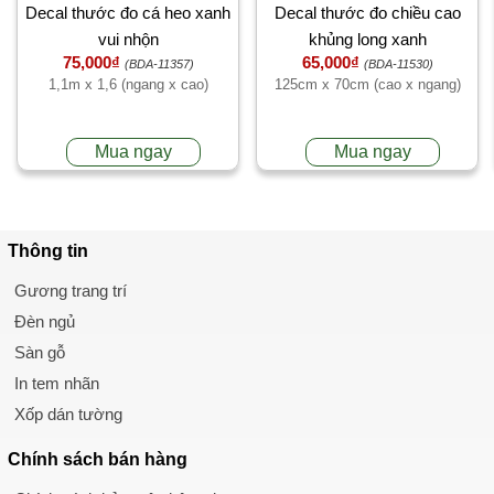
Decal thước đo cá heo xanh
Decal thước đo chiều cao
vui nhộn
khủng long xanh
75,000₫
65,000₫
(BDA-11357)
(BDA-11530)
1,1m x 1,6 (ngang x cao)
125cm x 70cm (cao x ngang)
Mua ngay
Mua ngay
Thông tin
Gương trang trí
Đèn ngủ
Sàn gỗ
In tem nhãn
Xốp dán tường
Chính sách
bán hàng