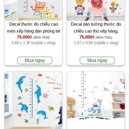
Decal thước đo chiều cao
Decal dán tường thước đo
mèo xếp hàng dán phòng bé
chiều cao thú xếp hàng,
75,000₫
75,000₫
trường mầm non, kiểu hàn
(BDA-7545)
(BDA-7541)
0,44 x 1,30 (m)(dài x rộng)
1,07 x 0,94 (m)(dài x rộng)
quốc, cao cấp tại TPHCM
Mua ngay
Mua ngay