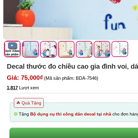
Decal thước đo chiều cao gia đình voi, 
Giá: 75,000₫
(Mã sản phẩm: BDA-7546)
1,817
Lượt xem
☘ Quà Tặng
❂
Tặng
Bộ dụng cụ thi công dán decal tại nhà
cho đơn hàng