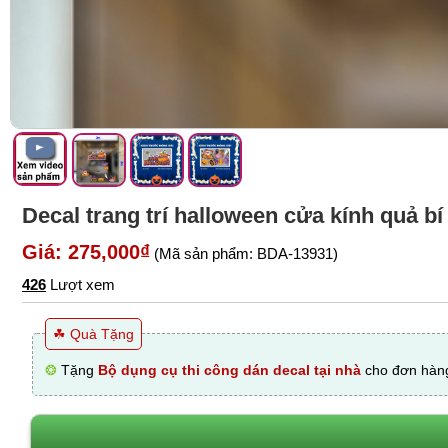
Decal trang trí halloween cửa kính quả b
Giá: 275,000₫
(Mã sản phẩm: BDA-13931)
426
Lượt xem
☘ Quà Tặng
❂
Tặng
Bộ dụng cụ thi công dán decal tại nhà
cho đơn hàng