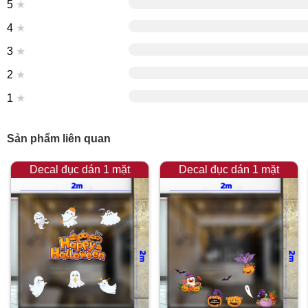
5
★
4
★
3
★
2
★
1
★
Sản phẩm liên quan
Decal đục dán 1 mặt
Decal đục dán 1 mặt