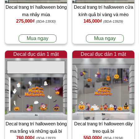
Decal trang trí halloween bóng
Decal trang trí halloween cửa
ma nhảy múa
kính quả bí vàng và mèo
275,000₫
145,000₫
(BDA-13930)
(BDA-13929)
Mua ngay
Mua ngay
Decal đục dán 1 mặt
Decal đục dán 1 mặt
Decal trang trí halloween bóng
Decal trang trí halloween dây
ma trắng và những quả bí
treo quả bí
760,000₫
550,000₫
vàng vui nhộn
(BDA-13933)
(BDA-13934)