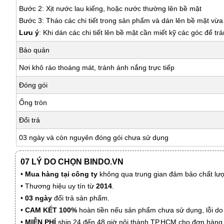
Bước 2: Xịt nước lau kiếng, hoặc nước thường lên bề mặt
Bước 3: Tháo các chi tiết trong sản phẩm và dán lên bề mặt vừ
Lưu ý
: Khi dán các chi tiết lên bề mặt cần miết kỹ các góc để tr
Bảo quản
Nơi khô ráo thoáng mát, tránh ánh nắng trực tiếp
Đóng gói
Ống tròn
Đổi trả
03 ngày và còn nguyên đóng gói chưa sử dụng
07 LÝ DO CHỌN BINDO.VN
•
Mua hàng tại công ty
không qua trung gian đảm bảo chất lượn
• Thương hiệu uy tín từ
2014
.
•
03 ngày
đổi trả sản phẩm.
•
CAM KẾT 100%
hoàn tiền nếu sản phẩm chưa sử dụng, lỗi do
•
MIỄN PHÍ
ship 24 đến 48 giờ nội thành TP.HCM cho đơn hàng 