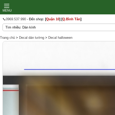
MENU
📞0969.537.990
- Đến shop:
[
Quận 10
]
[
Q.Bình Tân
]
Trang chủ
>
Decal dán tường
>
Decal halloween