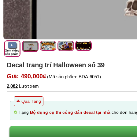
Decal trang trí Halloween số 39
Giá: 490,000₫
(Mã sản phẩm: BDA-6051)
2,082
Lượt xem
☘ Quà Tặng
❂
Tặng
Bộ dụng cụ thi công dán decal tại nhà
cho đơn hàng