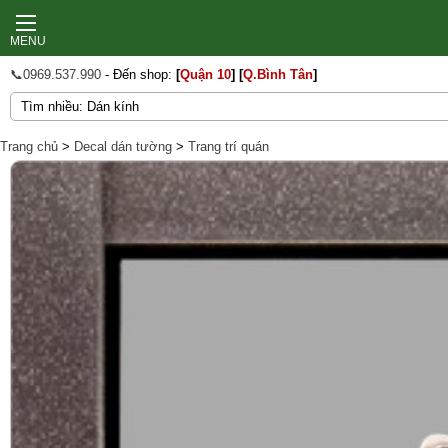
MENU
📞0969.537.990
- Đến shop:
[
Quận 10
]
[
Q.Bình Tân
]
Trang chủ
>
Decal dán tường
>
Trang trí quán