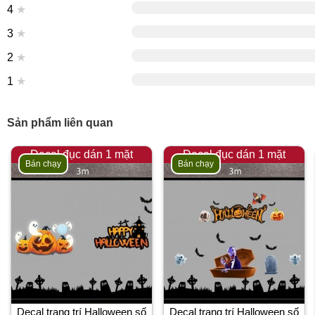
4
★
3
★
2
★
1
★
Sản phẩm liên quan
Decal đục dán 1 mặt
Decal đục dán 1 mặt
Bán chạy
Bán chạy
Decal trang trí Halloween số
Decal trang trí Halloween số