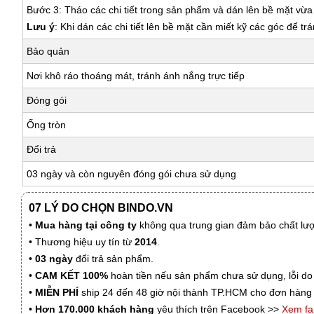
Bước 3: Tháo các chi tiết trong sản phẩm và dán lên bề mặt vừ
Lưu ý
: Khi dán các chi tiết lên bề mặt cần miết kỹ các góc để tr
Bảo quản
Nơi khô ráo thoáng mát, tránh ánh nắng trực tiếp
Đóng gói
Ống tròn
Đổi trả
03 ngày và còn nguyên đóng gói chưa sử dụng
07 LÝ DO CHỌN BINDO.VN
•
Mua hàng tại công ty
không qua trung gian đảm bảo chất lượn
• Thương hiệu uy tín từ
2014
.
•
03 ngày
đổi trả sản phẩm.
•
CAM KẾT 100%
hoàn tiền nếu sản phẩm chưa sử dụng, lỗi do
•
MIỄN PHÍ
ship 24 đến 48 giờ nội thành TP.HCM cho đơn hàng 
•
Hơn 170.000 khách hàng
yêu thích trên Facebook >>
Xem f