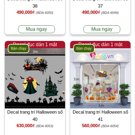
38
37
490,000₫
490,000₫
(BDA-6050)
(BDA-6049)
Mua ngay
Mua ngay
Decal đục dán 1 mặt
Decal đục dán 1 mặt
Bán chạy
Bán chạy
Decal trang trí Halloween số
Decal trang trí Halloween số
40
41
630,000₫
560,000₫
(BDA-6053)
(BDA-6054)