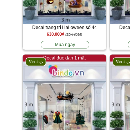
Decal trang trí Halloween số 44
Decal
630,000₫
(BDA-6056)
Mua ngay
Decal đục dán 1 mặt
Bán chạy
Bán chạ