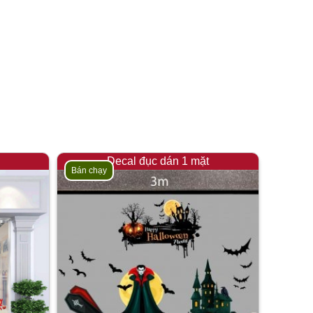
Decal đục dán 1 mặt
Bán chạy