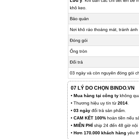
Lưu ý
: Khi dán các chi tiết lên bề
khô keo.
Bảo quản
Nơi khô ráo thoáng mát, tránh ánh 
Đóng gói
Ống tròn
Đổi trả
03 ngày và còn nguyên đóng gói c
07 LÝ DO CHỌN BINDO.VN
•
Mua hàng tại công ty
không qua
• Thương hiệu uy tín từ
2014
.
•
03 ngày
đổi trả sản phẩm.
•
CAM KẾT 100%
hoàn tiền nếu s
•
MIỄN PHÍ
ship 24 đến 48 giờ nộ
•
Hơn 170.000 khách hàng
yêu t