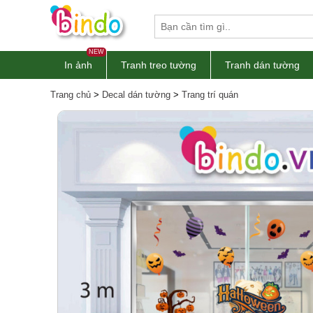
NEW
In ảnh
Tranh treo tường
Tranh dán tường
Trang chủ
>
Decal dán tường
>
Trang trí quán