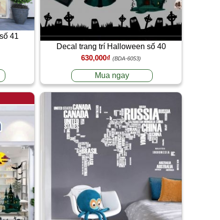
 số 41
Decal trang trí Halloween số 40
630,000₫
(BDA-6053)
Mua ngay