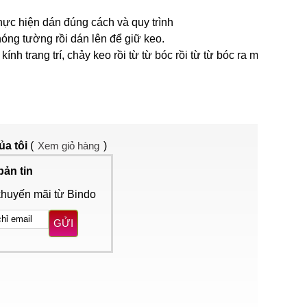
hực hiện dán đúng cách và quy trình
óng tường rồi dán lên để giữ keo.
 trang trí, chảy keo rồi từ từ bóc rồi từ từ bóc ra một
ủa tôi
(
Xem giỏ hàng
)
bản tin
khuyến mãi từ Bindo
GỬI