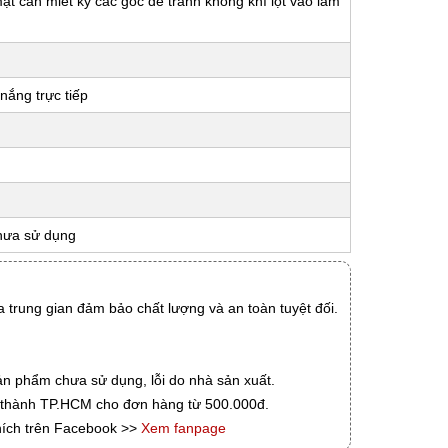
 mặt cần miết kỹ các góc để tránh không khí lọt vào làm
nắng trực tiếp
hưa sử dụng
 trung gian đảm bảo chất lượng và an toàn tuyệt đối.
ản phẩm chưa sử dụng, lỗi do nhà sản xuất.
i thành TP.HCM cho đơn hàng từ 500.000đ.
hích trên Facebook >>
Xem fanpage