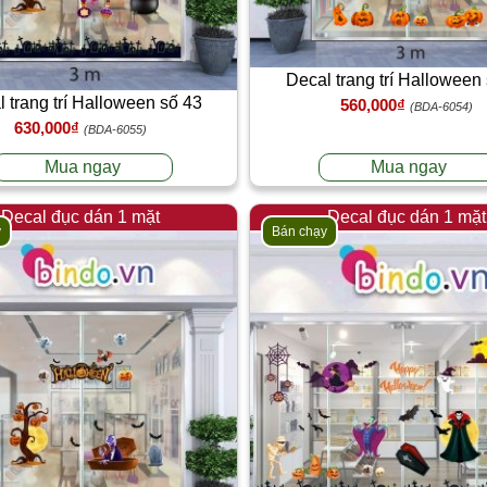
Decal trang trí Halloween
 trang trí Halloween số 43
560,000₫
(BDA-6054)
630,000₫
(BDA-6055)
Mua ngay
Mua ngay
Decal đục dán 1 mặt
Decal đục dán 1 mặt
y
Bán chạy