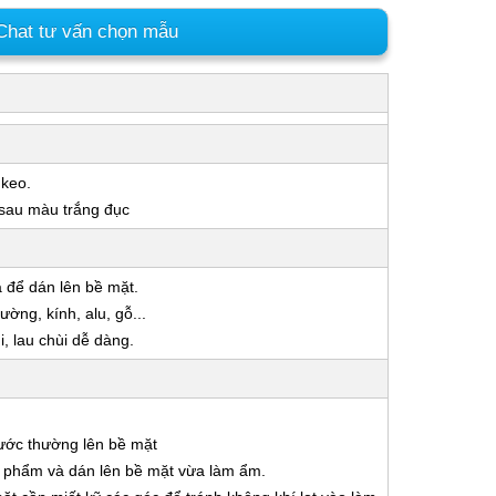
hat tư vấn chọn mẫu
 keo.
 sau màu trắng đục
a để dán lên bề mặt.
ờng, kính, alu, gỗ...
 lau chùi dễ dàng.
nước thường lên bề mặt
ản phẩm và dán lên bề mặt vừa làm ẩm.