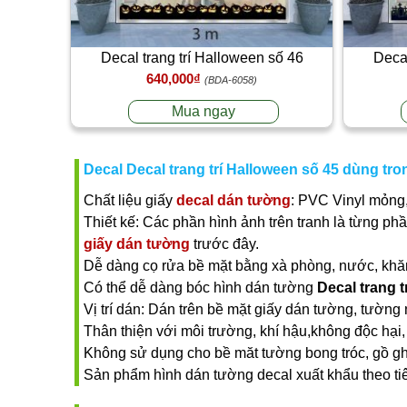
Decal trang trí Halloween số 46
Decal
640,000₫
(BDA-6058)
Mua ngay
Decal Decal trang trí Halloween số 45 dùng tro
Chất liệu giấy
decal dán tường
: PVC Vinyl mỏng,
Thiết kế: Các phần hình ảnh trên tranh là từng ph
giấy dán tường
trước đây.
Dễ dàng cọ rửa bề mặt bằng xà phòng, nước, khăn ư
Có thể dễ dàng bóc hình dán tường
Decal trang t
Vị trí dán: Dán trên bề mặt giấy dán tường, tường 
Thân thiện với môi trường, khí hậu,không độc hại, 
Không sử dụng cho bề măt tường bong tróc, gồ gh
Sản phẩm hình dán tường decal xuất khẩu theo t