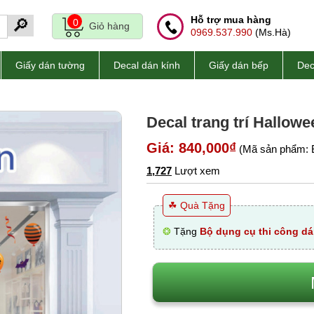
Hỗ trợ mua hàng
🔎
0
Giỏ hàng
0969.537.990
(Ms.Hà)
Giấy dán tường
Decal dán kính
Giấy dán bếp
Dec
Decal trang trí Hallowe
Giá: 840,000₫
(Mã sản phẩm: 
1,727
Lượt xem
☘ Quà Tặng
❂
Tặng
Bộ dụng cụ thi công dá