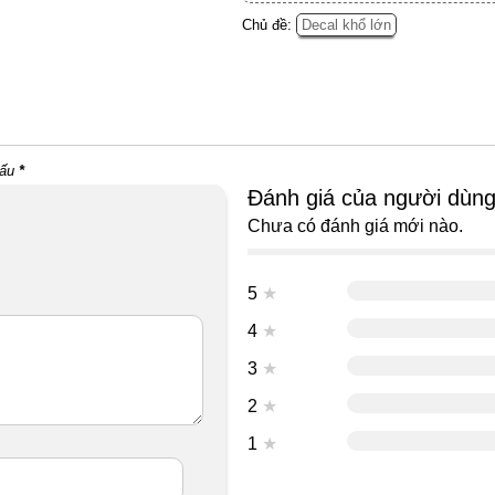
Chủ đề:
Decal khổ lớn
dấu
*
Đánh giá của người dùn
Chưa có đánh giá mới nào.
5
★
4
★
3
★
2
★
1
★