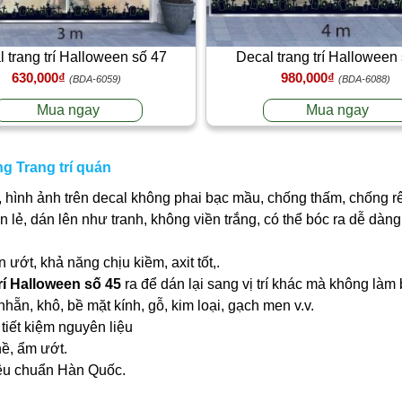
 trang trí Halloween số 47
Decal trang trí Halloween
630,000₫
980,000₫
(BDA-6059)
(BDA-6088)
Mua ngay
Mua ngay
ng Trang trí quán
 hình ảnh trên decal không phai bạc mầu, chống thấm, chống r
ần lẻ, dán lên như tranh, không viền trắng, có thể bóc ra dễ dà
ớt, khả năng chịu kiềm, axit tốt,.
rí Halloween số 45
ra để dán lại sang vị trí khác mà không làm
nhẵn, khô, bề mặt kính, gỗ, kim loại, gạch men v.v.
tiết kiệm nguyên liệu
ề, ẩm ướt.
iêu chuẩn Hàn Quốc.