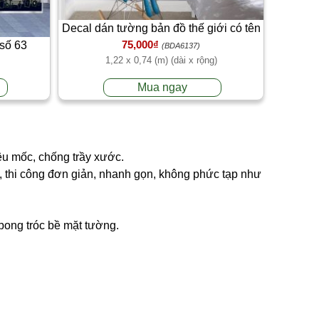
Decal dán tường bản đồ thế giới có tên
75,000₫
 số 63
nước quốc gia
(BDA6137)
1,22 x 0,74 (m) (dài x rộng)
Mua ngay
êu mốc, chống trầy xước.
ng, thi công đơn giản, nhanh gọn, không phức tạp như
 bong tróc bề mặt tường.