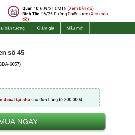
Quận 10
: 609/21 CMT8
(Xem bản đồ)
Bình Tân
: 95/26 Đường Chiến lược
(Xem bản
đồ)
al dán tường
Giảm giá
Mẫu mới
en số 45
BDA-6057)
n decal tại nhà
cho đơn hàng từ 200.000đ.
MUA NGAY