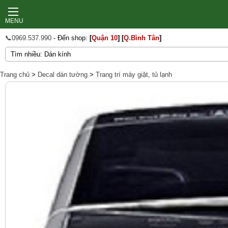
MENU
📞0969.537.990
- Đến shop:
[
Quận 10
]
[
Q.Bình Tân
]
Trang chủ
>
Decal dán tường
>
Trang trí máy giặt, tủ lạnh