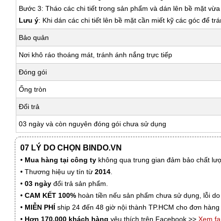
Bước 3: Tháo các chi tiết trong sản phẩm và dán lên bề mặt vừ
Lưu ý
: Khi dán các chi tiết lên bề mặt cần miết kỹ các góc để tr
Bảo quản
Nơi khô ráo thoáng mát, tránh ánh nắng trực tiếp
Đóng gói
Ống tròn
Đổi trả
03 ngày và còn nguyên đóng gói chưa sử dụng
07 LÝ DO CHỌN BINDO.VN
•
Mua hàng tại công ty
không qua trung gian đảm bảo chất lượn
• Thương hiệu uy tín từ
2014
.
•
03 ngày
đổi trả sản phẩm.
•
CAM KẾT 100%
hoàn tiền nếu sản phẩm chưa sử dụng, lỗi do
•
MIỄN PHÍ
ship 24 đến 48 giờ nội thành TP.HCM cho đơn hàng 
•
Hơn 170.000 khách hàng
yêu thích trên Facebook >>
Xem f