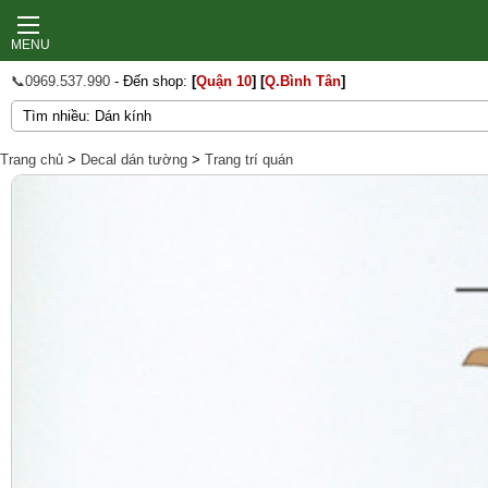
MENU
📞0969.537.990
- Đến shop:
[
Quận 10
]
[
Q.Bình Tân
]
Trang chủ
>
Decal dán tường
>
Trang trí quán