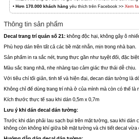
•
Hơn 170.000 khách hàng
yêu thích trên Facebook >>
Xem f
Thông tin sản phẩm
Decal trang trí quán số 21:
không độc hại, không gây ô nhiế
Phù hợp dán trên tất cả các bề mặt nhẵn, mịn trong nhà bạn.
Sản phẩm in ra sắc nét, trung thực gần như tuyệt đối, đặc biệt
Màu sắc trang nhã, nhẹ nhàng tạo cảm giác thư thái dễ chịu.
Với tiêu chí tối giản, tinh tế và hiện đại, decan dán tường l
Không chỉ để dùng trang trí nhà ở của mình mà còn có thể là
Kích thước thực tế sau khi dán 0,5m x 0,7m
Lưu ý khi dán decal dán tường:
Trước khi dán phải lau sạch bụi trên mặt tường, sau khi dán 
không còn không khí giữa bề mặt tường và chi tiết decal vừa 
Hướng dẫn dán decal dán tường: