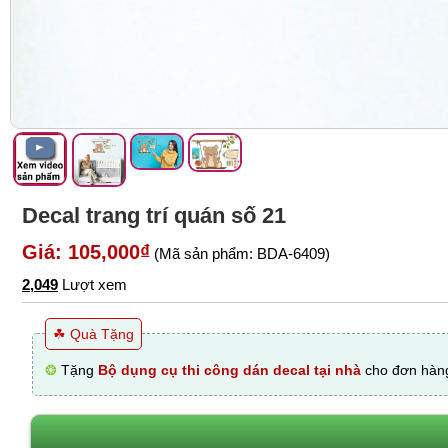
Decal trang trí quán số 21
Giá: 105,000₫
(Mã sản phẩm: BDA-6409)
2,049
Lượt xem
☘ Quà Tặng
❂
Tặng
Bộ dụng cụ thi công dán decal tại nhà
cho đơn hàng