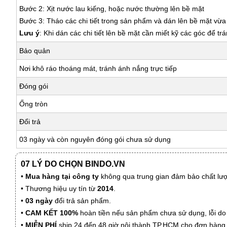
Bước 2: Xịt nước lau kiếng, hoặc nước thường lên bề mặt
Bước 3: Tháo các chi tiết trong sản phẩm và dán lên bề mặt vừ
Lưu ý
: Khi dán các chi tiết lên bề mặt cần miết kỹ các góc để tr
Bảo quản
Nơi khô ráo thoáng mát, tránh ánh nắng trực tiếp
Đóng gói
Ống tròn
Đổi trả
03 ngày và còn nguyên đóng gói chưa sử dụng
07 LÝ DO CHỌN BINDO.VN
•
Mua hàng tại công ty
không qua trung gian đảm bảo chất lượn
• Thương hiệu uy tín từ
2014
.
•
03 ngày
đổi trả sản phẩm.
•
CAM KẾT 100%
hoàn tiền nếu sản phẩm chưa sử dụng, lỗi do
•
MIỄN PHÍ
ship 24 đến 48 giờ nội thành TP.HCM cho đơn hàng 