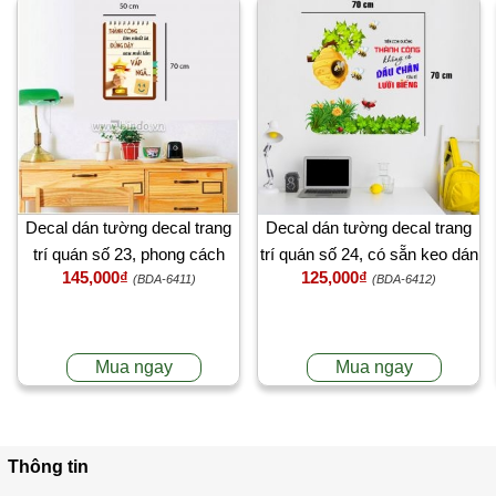
Decal dán tường decal trang
Decal dán tường decal trang
trí quán số 23, phong cách
trí quán số 24, có sẵn keo dán
145,000₫
125,000₫
hàn quốc, trang trí quán cafe,
2 mặt, dán quán trà sữa, độc
(BDA-6411)
(BDA-6412)
TPHCM
đáo ở TPHCM
Mua ngay
Mua ngay
Thông tin