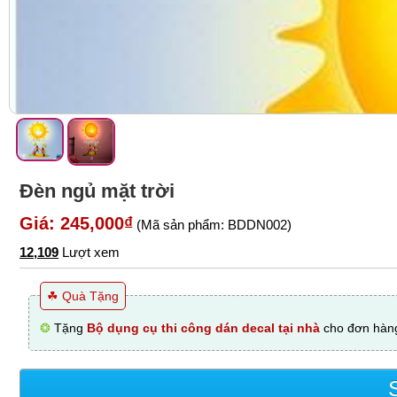
Đèn ngủ mặt trời
Giá: 245,000₫
(Mã sản phẩm: BDDN002)
12,109
Lượt xem
☘ Quà Tặng
❂
Tặng
Bộ dụng cụ thi công dán decal tại nhà
cho đơn hàng