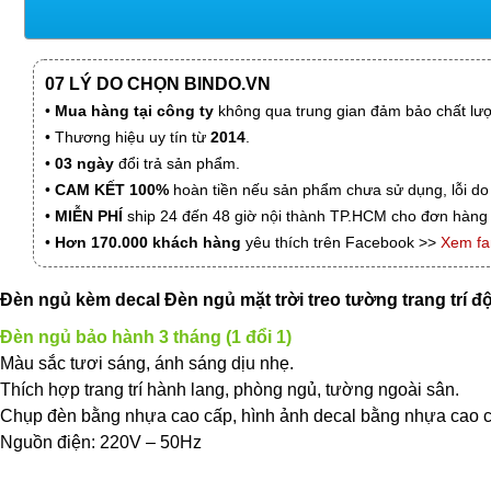
07 LÝ DO CHỌN BINDO.VN
•
Mua hàng tại công ty
không qua trung gian đảm bảo chất lượn
• Thương hiệu uy tín từ
2014
.
•
03 ngày
đổi trả sản phẩm.
•
CAM KẾT 100%
hoàn tiền nếu sản phẩm chưa sử dụng, lỗi do
•
MIỄN PHÍ
ship 24 đến 48 giờ nội thành TP.HCM cho đơn hàng 
•
Hơn 170.000 khách hàng
yêu thích trên Facebook >>
Xem f
Đèn ngủ kèm decal Đèn ngủ mặt trời treo tường trang trí đ
Đèn ngủ bảo hành 3 tháng (1 đổi 1)
Màu sắc tươi sáng, ánh sáng dịu nhẹ.
Thích hợp trang trí hành lang, phòng ngủ, tường ngoài sân.
Chụp đèn bằng nhựa cao cấp, hình ảnh decal bằng nhựa cao c
Nguồn điện: 220V – 50Hz