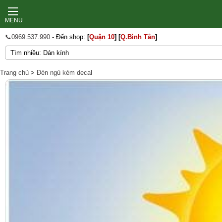
MENU
📞0969.537.990
- Đến shop:
[
Quận 10
]
[
Q.Bình Tân
]
Trang chủ
>
Đèn ngủ kèm decal