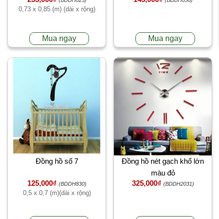
0,73 x 0,85 (m) (dài x rộng)
Mua ngay
Mua ngay
Đồng hồ số 7
Đồng hồ nét gạch khổ lớn
màu đỏ
125,000₫
325,000₫
(BDDH830)
(BDDH2031)
0,5 x 0,7 (m)(dài x rộng)