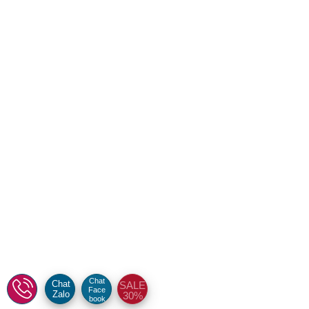
Chat
Chat
SALE
Face
Zalo
30%
book