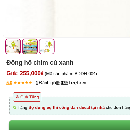
Đồng hồ chim cú xanh
Giá: 255,000₫
(Mã sản phẩm: BDDH-004)
5.0
★
★
★
★
★
|
1
Đánh giá
|
9,079
Lượt xem
☘ Quà Tặng
❂
Tặng
Bộ dụng cụ thi công dán decal tại nhà
cho đơn hàng