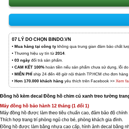
07 LÝ DO CHỌN BINDO.VN
•
Mua hàng tại công ty
không qua trung gian đảm bảo chất lượn
• Thương hiệu uy tín từ
2014
.
•
03 ngày
đổi trả sản phẩm.
•
CAM KẾT 100%
hoàn tiền nếu sản phẩm chưa sử dụng, lỗi do
•
MIỄN PHÍ
ship 24 đến 48 giờ nội thành TP.HCM cho đơn hàng 
•
Hơn 170.000 khách hàng
yêu thích trên Facebook >>
Xem f
Đồng hồ kèm decal Đồng hồ chim cú xanh treo tường trang 
Máy đồng hồ bảo hành 12 tháng (1 đổi 1)
Máy đồng hồ được làm theo tiêu chuẩn cao, đảm bảo độ chính 
Thích hợp trang trí phòng ngủ cho bé, phòng khách gia đình.
Đồng hồ được làm bằng nhựa cao cấp, hình ảnh decal bằng nhự