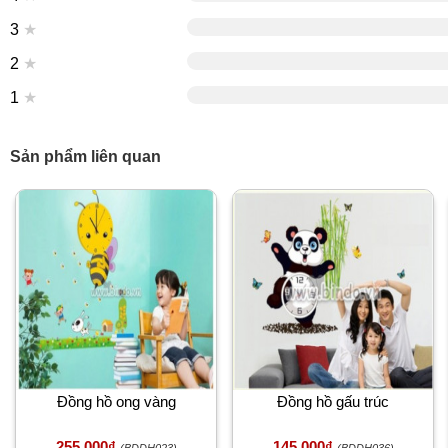
3
★
2
★
1
★
Sản phẩm liên quan
Đồng hồ ong vàng
Đồng hồ gấu trúc
255,000₫
145,000₫
(BDDH023)
(BDDH036)