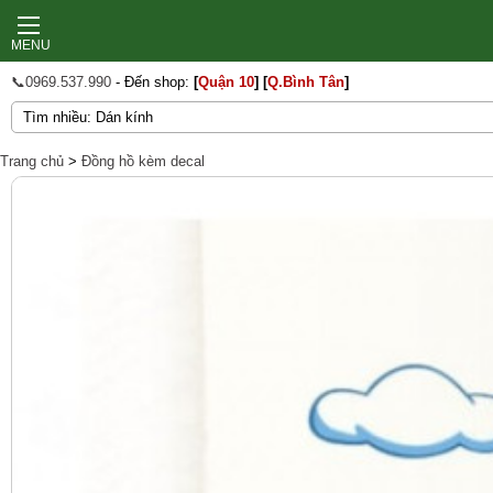
MENU
📞0969.537.990
- Đến shop:
[
Quận 10
]
[
Q.Bình Tân
]
Trang chủ
>
Đồng hồ kèm decal