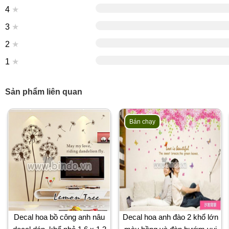
4
★
3
★
2
★
1
★
Sản phẩm liên quan
Bán chạy
Decal hoa bồ công anh nâu
Decal hoa anh đào 2 khổ lớn