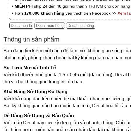
•
MIỄN PHÍ
ship 24 đến 48 giờ nội thành TP.HCM cho đơn hàng 
•
Hơn 170.000 khách hàng
yêu thích trên Facebook >>
Xem f
Decal hoa lá
Decal màu hồng
Decal hoa hồng
Thông tin sản phẩm
Bạn đang tìm kiếm một cách để làm mới không gian sống của 
phòng ngủ, phòng khách hoặc bất kỳ không gian nào bạn mu
Sự Tươi Mới và Tinh Tế
Với kích thước nhỏ gọn là 1,5 x 0,45 mét (dài x rộng), Decal
thú vị cho không gian trang trí của bạn.
Khả Năng Sử Dụng Đa Dạng
Với khả năng dán trên nhiều bề mặt khác nhau như tường, gỗ, sa
Bất kỳ không gian nào bạn muốn làm mới, Decal hoa tú cầu h
Dễ Dàng Sử Dụng và Bảo Quản
Việc dán Decal này cực kỳ đơn giản và nhanh chóng. Chỉ cần
là chống nước, giúp bảo quản sản phẩm lâu dài mà không cần