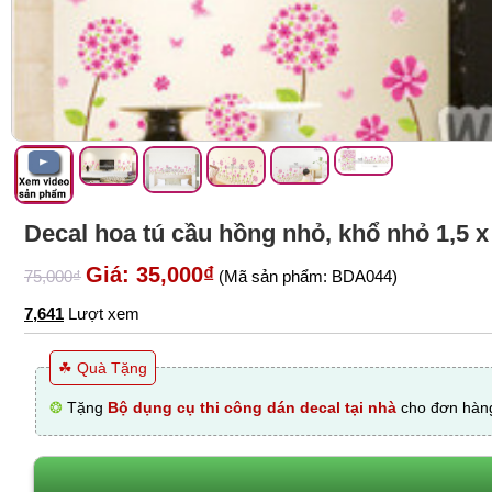
Decal hoa tú cầu hồng nhỏ, khổ nhỏ 1,5 x 
Giá: 35,000₫
75,000₫
(Mã sản phẩm: BDA044)
7,641
Lượt xem
☘ Quà Tặng
❂
Tặng
Bộ dụng cụ thi công dán decal tại nhà
cho đơn hàng