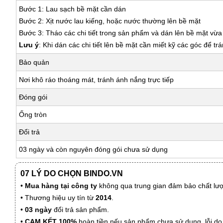
Bước 1: Lau sạch bề mặt cần dán
Bước 2: Xịt nước lau kiếng, hoặc nước thường lên bề mặt
Bước 3: Tháo các chi tiết trong sản phẩm và dán lên bề mặt vừ
Lưu ý
: Khi dán các chi tiết lên bề mặt cần miết kỹ các góc để tr
Bảo quản
Nơi khô ráo thoáng mát, tránh ánh nắng trực tiếp
Đóng gói
Ống tròn
Đổi trả
03 ngày và còn nguyên đóng gói chưa sử dụng
07 LÝ DO CHỌN BINDO.VN
•
Mua hàng tại công ty
không qua trung gian đảm bảo chất lượn
• Thương hiệu uy tín từ
2014
.
•
03 ngày
đổi trả sản phẩm.
•
CAM KẾT 100%
hoàn tiền nếu sản phẩm chưa sử dụng, lỗi do