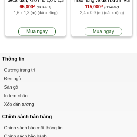
decal dán, khổ nhỏ 1,6 x 1,3
màu hồng và đàn bướm vui
65,000₫
115,000₫
(m) (dài x rộng)
đùa
(BDA101)
(BDA087)
1,6 x 1,3 (m) (dài x rộng)
2,4 x 0,9 (m) (dài x rộng)
Mua ngay
Mua ngay
Thông tin
Gương trang trí
Đèn ngủ
Sàn gỗ
In tem nhãn
Xốp dán tường
Chính sách
bán hàng
Chính sách bảo mật thông tin
Chính sách bảo hành