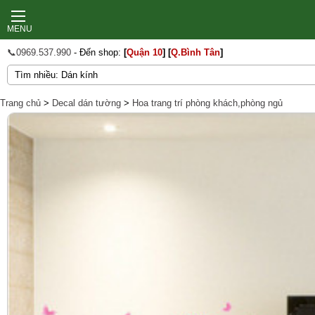
MENU
📞0969.537.990
- Đến shop:
[
Quận 10
]
[
Q.Bình Tân
]
Trang chủ
>
Decal dán tường
>
Hoa trang trí phòng khách,phòng ngủ