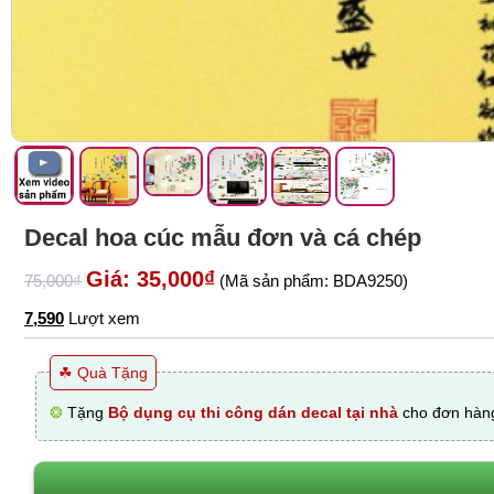
Decal hoa cúc mẫu đơn và cá chép
Giá: 35,000₫
75,000₫
(Mã sản phẩm: BDA9250)
7,590
Lượt xem
☘ Quà Tặng
❂
Tặng
Bộ dụng cụ thi công dán decal tại nhà
cho đơn hàng