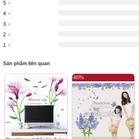
5
★
4
★
3
★
2
★
1
★
Sản phẩm liên quan
-60%