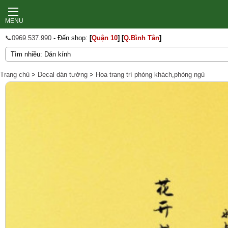
MENU
📞0969.537.990
- Đến shop:
[
Quận 10
]
[
Q.Bình Tân
]
Trang chủ
>
Decal dán tường
>
Hoa trang trí phòng khách,phòng ngủ