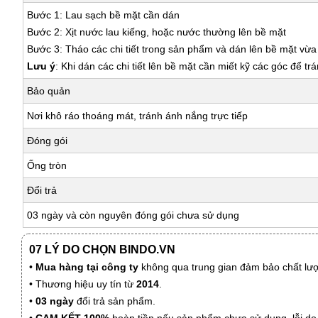
Bước 1: Lau sạch bề mặt cần dán
Bước 2: Xịt nước lau kiếng, hoặc nước thường lên bề mặt
Bước 3: Tháo các chi tiết trong sản phẩm và dán lên bề mặt vừ
Lưu ý
: Khi dán các chi tiết lên bề mặt cần miết kỹ các góc để tr
Bảo quản
Nơi khô ráo thoáng mát, tránh ánh nắng trực tiếp
Đóng gói
Ống tròn
Đổi trả
03 ngày và còn nguyên đóng gói chưa sử dụng
07 LÝ DO CHỌN BINDO.VN
•
Mua hàng tại công ty
không qua trung gian đảm bảo chất lượn
• Thương hiệu uy tín từ
2014
.
•
03 ngày
đổi trả sản phẩm.