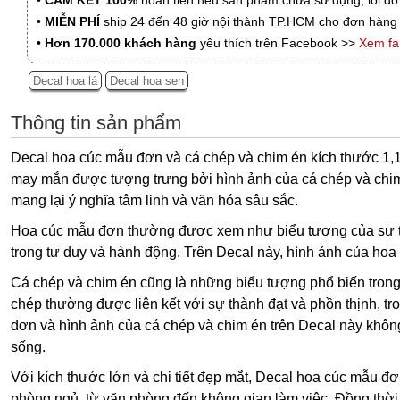
•
CAM KẾT 100%
hoàn tiền nếu sản phẩm chưa sử dụng, lỗi do
•
MIỄN PHÍ
ship 24 đến 48 giờ nội thành TP.HCM cho đơn hàng 
•
Hơn 170.000 khách hàng
yêu thích trên Facebook >>
Xem f
Decal hoa lá
Decal hoa sen
Thông tin sản phẩm
Decal hoa cúc mẫu đơn và cá chép và chim én kích thước 1,1 
may mắn được tượng trưng bởi hình ảnh của cá chép và chim én
mang lại ý nghĩa tâm linh và văn hóa sâu sắc.
Hoa cúc mẫu đơn thường được xem như biểu tượng của sự thuầ
trong tư duy và hành động. Trên Decal này, hình ảnh của hoa c
Cá chép và chim én cũng là những biểu tượng phổ biến tron
chép thường được liên kết với sự thành đạt và phồn thịnh, 
đơn và hình ảnh của cá chép và chim én trên Decal này không
sống.
Với kích thước lớn và chi tiết đẹp mắt, Decal hoa cúc mẫu đ
phòng ngủ, từ văn phòng đến không gian làm việc. Đồng thời,