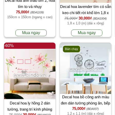
Decal hoa anh thảo tím 2, hoa
tím to và nhụy
Decal hoa lavender tím có sẵn
75,000₫
keo chi tiết rời khổ lớn 1,8 x
(BDA1109)
150cm x 150cm (ngang x cao)
30,000₫
75,000₫
1,0 (m) (dài x rộng)
(BDA1004)
1,8 x 1,0 (m) (dài x rộng)
Mua ngay
Mua ngay
-60%
Bán chạy
Decal hoa bồ công anh màu
Decal hoa ly hồng 2 dán
đen dán tường phòng ăn, bếp
75,000₫
tường, trang trí kính phòng
đẹp
(BDA937)
1,2 x 1,1 (m) (dài x rộng)
30,000₫
75,000₫