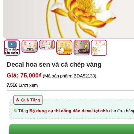
Decal hoa sen và cá chép vàng
Giá: 75,000₫
(Mã sản phẩm: BDA92133)
7,516
Lượt xem
☘ Quà Tặng
❂
Tặng
Bộ dụng cụ thi công dán decal tại nhà
cho đơn hàng