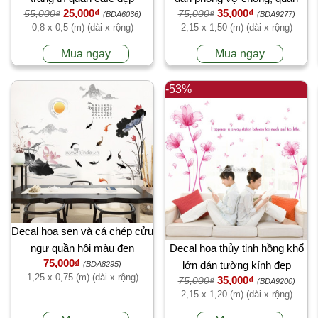
25,000₫
35,000₫
55,000₫
75,000₫
đẹp
(BDA6036)
(BDA9277)
0,8 x 0,5 (m) (dài x rộng)
2,15 x 1,50 (m) (dài x rộng)
Mua ngay
Mua ngay
-53%
Decal hoa sen và cá chép cửu
ngư quần hội màu đen
Decal hoa thủy tinh hồng khổ
75,000₫
lớn dán tường kính đẹp
(BDA8295)
1,25 x 0,75 (m) (dài x rộng)
35,000₫
75,000₫
(BDA9200)
2,15 x 1,20 (m) (dài x rộng)