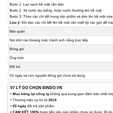
Bước 1: Lau sạch bề mặt cần dán
Bước 2: Xịt nước lau kiếng, hoặc nước thường lên bề mặt
Bước 3: Tháo các chi tiết trong sản phẩm và dán lên bề mặt vừ
Lưu ý
: Khi dán các chi tiết lên bề mặt cần miết kỹ các góc để tr
Bảo quản
Nơi khô ráo thoáng mát, tránh ánh nắng trực tiếp
Đóng gói
Ống tròn
Đổi trả
03 ngày và còn nguyên đóng gói chưa sử dụng
07 LÝ DO CHỌN BINDO.VN
•
Mua hàng tại công ty
không qua trung gian đảm bảo chất lượn
• Thương hiệu uy tín từ
2014
.
•
03 ngày
đổi trả sản phẩm.
•
CAM KẾT 100%
hoàn tiền nếu sản phẩm chưa sử dụng, lỗi do