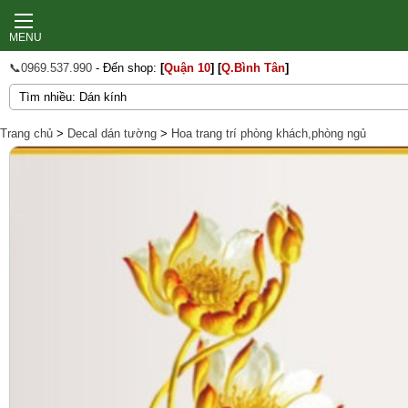
MENU
📞0969.537.990
- Đến shop:
[
Quận 10
]
[
Q.Bình Tân
]
Trang chủ
>
Decal dán tường
>
Hoa trang trí phòng khách,phòng ngủ