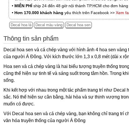
•
MIỄN PHÍ
ship 24 đến 48 giờ nội thành TP.HCM cho đơn hàng 
•
Hơn 170.000 khách hàng
yêu thích trên Facebook >>
Xem f
Decal hoa lá
Decal màu vàng
Decal hoa sen
Thông tin sản phẩm
Decal hoa sen và cá chép vàng với hình ảnh 4 hoa sen vàng t
của người Á Đông. Với kích thước lớn 1,3 x 0,8 mét (dài x r
Hoa sen và cá chép vàng là hai biểu tượng truyền thống tro
cũng thể hiện sự tinh tế và sáng suốt trong tâm hồn. Trong 
sống.
Khi kết hợp với nhau trong một tác phẩm trang trí như Deca
sắc. Nó thể hiện sự cân bằng, hài hòa và sự thịnh vượng tr
muốn có được.
Với Decal hoa sen và cá chép vàng, bạn không chỉ trang trí 
văn hóa truyền thống của người Á Đông