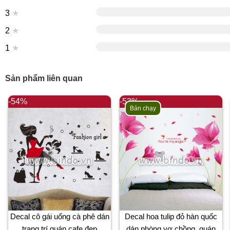
3
★
2
★
1
★
Sản phẩm liên quan
-54%
-53%
Bán chạy
Decal cô gái uống cà phê dán
Decal hoa tulip đỏ hàn quốc
trang trí quán cafe đẹp
dán phòng vợ chồng, quán