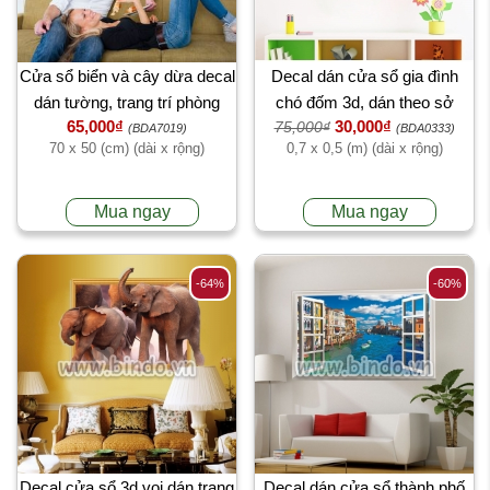
Cửa sổ biển và cây dừa decal
Decal dán cửa sổ gia đình
dán tường, trang trí phòng
chó đốm 3d, dán theo sở
65,000₫
30,000₫
75,000₫
khách, dán nhìn 2 mặt, đẹp tại
thích, trang trí phòng khách,
(BDA7019)
(BDA0333)
70 x 50 (cm) (dài x rộng)
0,7 x 0,5 (m) (dài x rộng)
TPHCM
TPHCM 【Có thi công】
Mua ngay
Mua ngay
-64%
-60%
Decal cửa sổ 3d voi dán trang
Decal dán cửa sổ thành phố