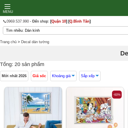
MENU
📞0969.537.990
- Đến shop:
[
Quận 10
]
[
Q.Bình Tân
]
Trang chủ
>
Decal dán tường
De
Tổng: 20 sản phẩm
Mới nhất 2026
Giá sốc
Khoảng giá
Sắp xếp
-60%