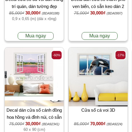
trí quán, dán tường đẹp
ven biển, có sẵn keo dán 2
30,000₫
30,000₫
85,000₫
75,000₫
mặt, dán tường sau tivi, đẹp
(BDA90188)
(BDA0997)
0,9 x 0,65 (m) (dài x rộng)
tại TPHCM
Mua ngay
Mua ngay
-60%
-17%
Decal dán cửa sổ cánh đồng
Cửa sổ cá voi 3D
hoa hồng và đỉnh núi, có sẵn
30,000₫
70,000₫
75,000₫
85,000₫
keo, dán phòng khách,
(BDA92341)
(BDA9224)
60 x 90 (cm)
TPHCM khổ nhỏ 60 x 90 (cm)