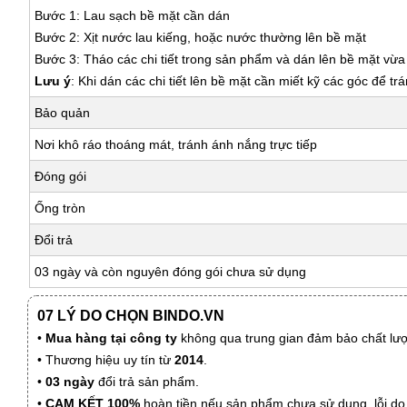
Bước 1: Lau sạch bề mặt cần dán
Bước 2: Xịt nước lau kiếng, hoặc nước thường lên bề mặt
Bước 3: Tháo các chi tiết trong sản phẩm và dán lên bề mặt vừ
Lưu ý
: Khi dán các chi tiết lên bề mặt cần miết kỹ các góc để tr
Bảo quản
Nơi khô ráo thoáng mát, tránh ánh nắng trực tiếp
Đóng gói
Ống tròn
Đổi trả
03 ngày và còn nguyên đóng gói chưa sử dụng
07 LÝ DO CHỌN BINDO.VN
•
Mua hàng tại công ty
không qua trung gian đảm bảo chất lượn
• Thương hiệu uy tín từ
2014
.
•
03 ngày
đổi trả sản phẩm.
•
CAM KẾT 100%
hoàn tiền nếu sản phẩm chưa sử dụng, lỗi do