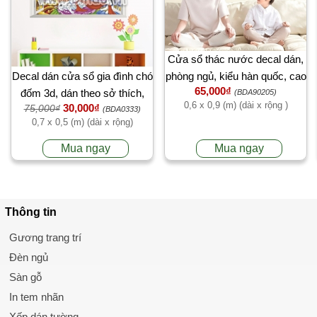
Cửa sổ thác nước decal dán,
Decal dán cửa sổ gia đình chó
phòng ngủ, kiểu hàn quốc, cao
65,000₫
đốm 3d, dán theo sở thích,
cấp ở TPHCM
(BDA90205)
0,6 x 0,9 (m) (dài x rộng )
30,000₫
75,000₫
trang trí phòng khách, TPHCM
(BDA0333)
0,7 x 0,5 (m) (dài x rộng)
【Có thi công】
Mua ngay
Mua ngay
Thông tin
Gương trang trí
Đèn ngủ
Sàn gỗ
In tem nhãn
Xốp dán tường