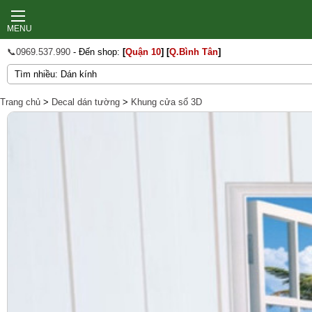
MENU
📞0969.537.990
- Đến shop:
[
Quận 10
]
[
Q.Bình Tân
]
Trang chủ
>
Decal dán tường
>
Khung cửa sổ 3D