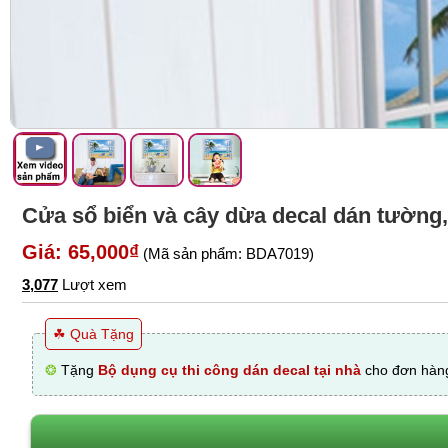
Cửa sổ biển và cây dừa decal dán tường,
Giá: 65,000₫
(Mã sản phẩm: BDA7019)
3,077
Lượt xem
☘ Quà Tặng
❂
Tặng
Bộ dụng cụ thi công dán decal tại nhà
cho đơn hàng