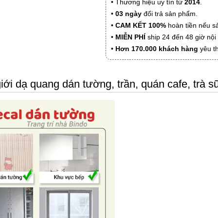
• Thương hiệu uy tín từ
2014
.
•
03 ngày
đổi trả sản phẩm.
•
CAM KẾT 100%
hoàn tiền nếu s
•
MIỄN PHÍ
ship 24 đến 48 giờ nộ
•
Hơn 170.000 khách hàng
yêu t
giới dạ quang dán tường, trần, quán cafe, trà s