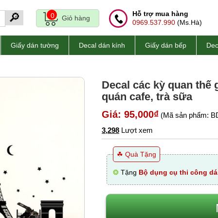
Hỗ trợ mua hàng
🔎
0
Giỏ hàng
0969.537.990
(Ms.Hà)
Giấy dán tường
Decal dán kính
Giấy dán bếp
Dec
Decal các kỳ quan thế 
quán cafe, trà sữa
Giá: 95,000₫
(Mã sản phẩm: B
3,298
Lượt xem
☘ Quà Tặng
❂
Tặng
Bộ dụng cụ thi công dá