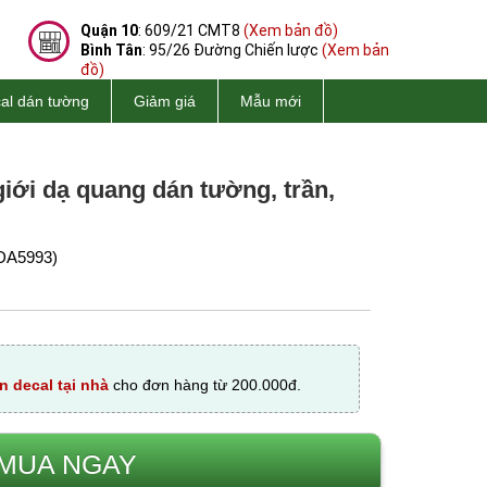
Quận 10
: 609/21 CMT8
(Xem bản đồ)
Bình Tân
: 95/26 Đường Chiến lược
(Xem bản
đồ)
al dán tường
Giảm giá
Mẫu mới
giới dạ quang dán tường, trần,
DA5993)
n decal tại nhà
cho đơn hàng từ 200.000đ.
MUA NGAY