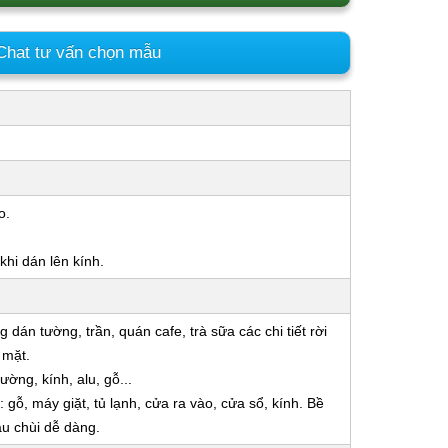
hat tư vấn chọn mẫu
o.
hi dán lên kính.
 dán tường, trần, quán cafe, trà sữa các chi tiết rời
 mặt.
ờng, kính, alu, gỗ...
gỗ, máy giặt, tủ lạnh, cửa ra vào, cửa sổ, kính. Bề
u chùi dễ dàng.