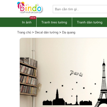
NEW
In ảnh
Tranh treo tường
Tranh dán tường
Trang chủ
>
Decal dán tường
>
Dạ quang