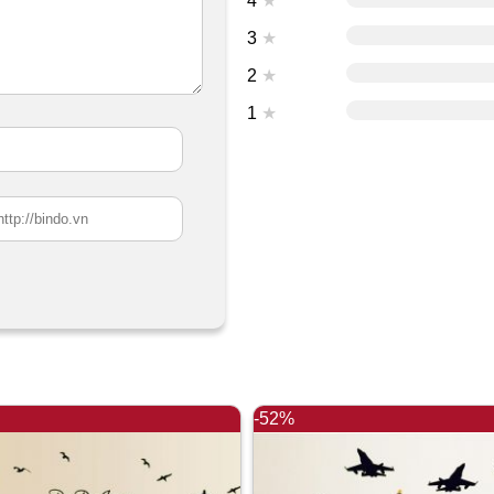
4
★
3
★
2
★
1
★
-52%