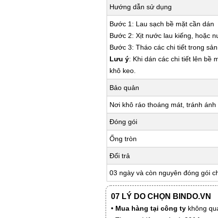
Hướng dẫn sử dụng
Bước 1: Lau sạch bề mặt cần dán
Bước 2: Xịt nước lau kiếng, hoặc 
Bước 3: Tháo các chi tiết trong s
Lưu ý
: Khi dán các chi tiết lên bề
khô keo.
Bảo quản
Nơi khô ráo thoáng mát, tránh ánh 
Đóng gói
Ống tròn
Đổi trả
03 ngày và còn nguyên đóng gói c
07 LÝ DO CHỌN BINDO.VN
•
Mua hàng tại công ty
không qua